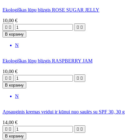
Ekologiškas lūpų blizgis ROSE SUGAR JELLY
10,00 €




В корзину
N
Ekologiškas lūpų blizgis RASPBERRY JAM
10,00 €




В корзину
N
Apsauginis kremas veidui ir kūnui nuo saulės su SPF 30, 30 g
14,00 €




В корзину