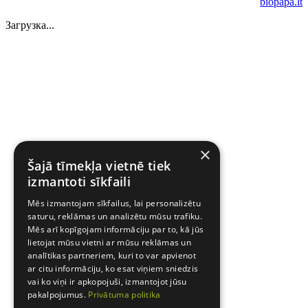
biopapa.lt
Загрузка...
×
Šajā tīmekļa vietnē tiek
izmantoti sīkfaili
Mēs izmantojam sīkfailus, lai personalizētu
saturu, reklāmas un analizētu mūsu trafiku.
Mēs arī kopīgojam informāciju par to, kā jūs
lietojat mūsu vietni ar mūsu reklāmas un
analītikas partneriem, kuri to var apvienot
ar citu informāciju, ko esat viņiem sniedzis
vai ko viņi ir apkopojuši, izmantojot jūsu
pakalpojumus.
Privātuma politika