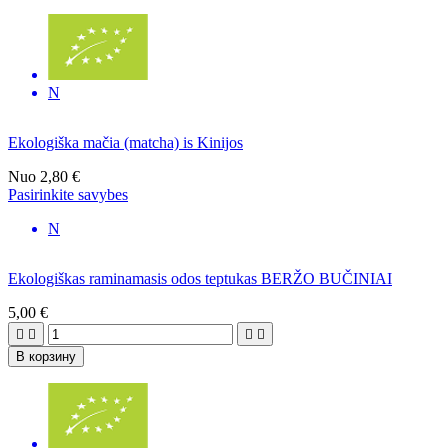
N
Ekologiška mačia (matcha) is Kinijos
Nuo
2,80 €
Pasirinkite savybes
N
Ekologiškas raminamasis odos teptukas BERŽO BUČINIAI
5,00 €




В корзину