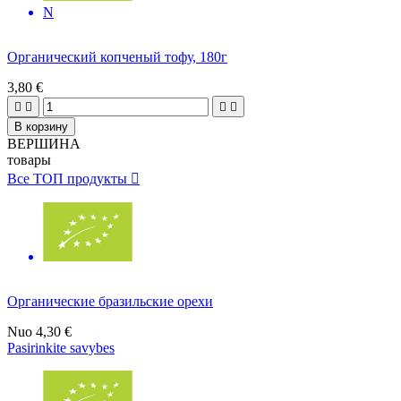
N
Органический копченый тофу, 180г
3,80 €




В корзину
ВЕРШИНА
товары
Все ТОП продукты

Органические бразильские орехи
Nuo
4,30 €
Pasirinkite savybes