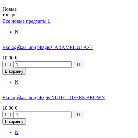
Новые
товары
Все новые предметы

N
Ekologiškas lūpų blizgis CARAMEL GLAZE
10,00 €




В корзину
N
Ekologiškas lūpų blizgis NUDE TOFFEE BROWN
10,00 €




В корзину
N