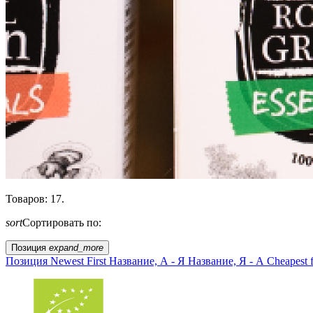
Товаров: 17.
sort
Сортировать по:
Позиция
expand_more
Позиция
Newest First
Название, А - Я
Название, Я - А
Cheapest f