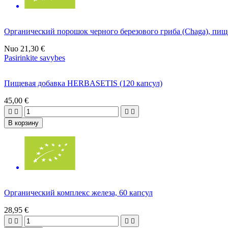
Органический порошок черного березового гриба (Chaga), пищ
Nuo
21,30 €
Pasirinkite savybes
Пищевая добавка HERBASETIS (120 капсул)
45,00 €




В корзину
Органический комплекс железа, 60 капсул
28,95 €



