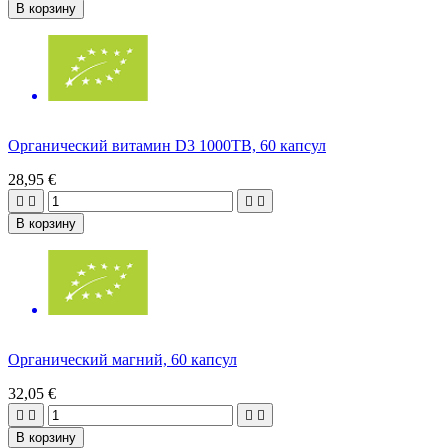
В корзину
Органический витамин D3 1000ТВ, 60 капсул
28,95 €




В корзину
Органический магний, 60 капсул
32,05 €




В корзину