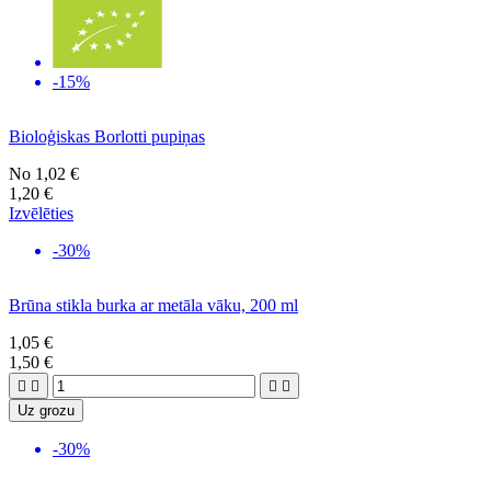
-15%
Bioloģiskas Borlotti pupiņas
No
1,02 €
1,20 €
Izvēlēties
-30%
Brūna stikla burka ar metāla vāku, 200 ml
1,05 €
1,50 €




Uz grozu
-30%