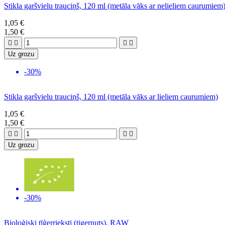
Stikla garšvielu trauciņš, 120 ml (metāla vāks ar nelieliem caurumiem
1,05 €
1,50 €




Uz grozu
-30%
Stikla garšvielu trauciņš, 120 ml (metāla vāks ar lieliem caurumiem)
1,05 €
1,50 €




Uz grozu
-30%
Bioloģiski tīģerrieksti (tigernuts), RAW