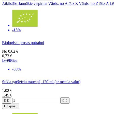
Atbilstība
Jaunākie vispirms
Vārds, no A līdz Z
Vārds, no Z līdz A
Lē
-15%
Bioloģiski prosas putraimi
No
0,62 €
0,73 €
Izvēlēties
-30%
Stikla garšvielu trauciņš, 120 ml (ar metāla vāku)
1,02 €
1,45 €




Uz grozu