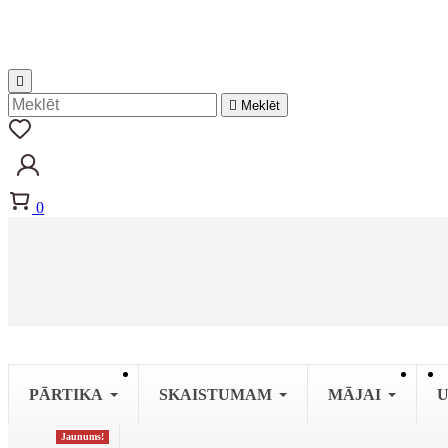


Meklēt
0
PĀRTIKA
SKAISTUMAM
MĀJAI
U
Jaunums!