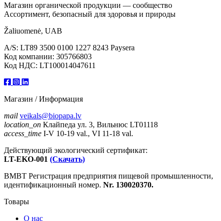
Магазин органической продукции — сообщество
Ассортимент, безопасный для здоровья и природы
Žaliuomenė, UAB
A/S: LT89 3500 0100 1227 8243 Paysera
Код компании: 305766803
Код НДС: LT100014047611
Магазин / Информация
mail
veikals@biopapa.lv
location_on
Клайпеда ул. 3, Вильнюс LT01118
access_time
I-V 10-19 val., VI 11-18 val.
Действующий экологический сертификат:
LT-EKO-001
(Скачать)
ВМВТ Регистрация предприятия пищевой промышленности,
идентификационный номер.
Nr. 130020370.
Товары
О нас