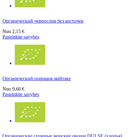
Органический чернослив без косточек
Nuo
2,15 €
Pasirinkite savybes
Органический порошок майтаке
Nuo
9,60 €
Pasirinkite savybes
Органические сушеные морские овощи DULSE (хлопья)