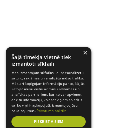
×
Šajā tīmekļa vietnē tiek
izmantoti sīkfaili
Mēs izmantojam sīkfailus, lai personalizētu
saturu, reklāmas un analizētu mūsu trafiku.
Mēs arī kopīgojam informāciju par to, kā jūs
lietojat mūsu vietni ar mūsu reklāmas un
analītikas partneriem, kuri to var apvienot
ar citu informāciju, ko esat viņiem sniedzis
vai ko viņi ir apkopojuši, izmantojot jūsu
pakalpojumus.
Privātuma politika
PIEKRIST VISIEM