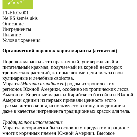
LT-EKO-001
Ne ES žemės ūkis
Описание
Ингредиенты
Питание
Условия хранения
Органический порошок корня маранты (arrowroot)
Порошок маранты - это практичный, универсальный и
питательный крахмал, получаемый из корней некоторых
тропических растений, которые веками ценились за свои
кулинарные и лечебные свойства.
Маранта
(Maranta arundinacea
) родом из тропических
регионов Южной Америки, особенно из тропических лесов
Амазонки. Коренные маранты Карибского бассейна и Южной
Америки одними из первых признали ценность этого
крахмалистого корня, используя его в пищу, в медицине и
даже в качестве ингредиента традиционных красок для тела.
Традиционное использование
Маранта исторически была основным продуктом в рационе
многих коренных племен Южной Америки. Высокое