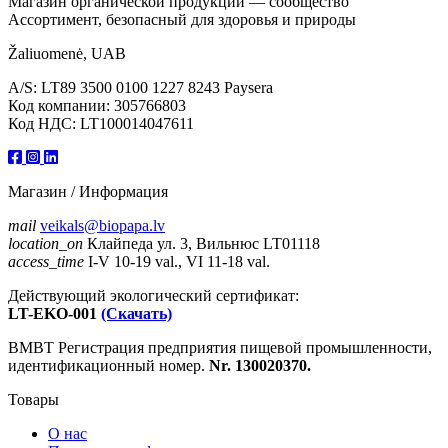
Магазин органической продукции — сообщество
Ассортимент, безопасный для здоровья и природы
Žaliuomenė, UAB
A/S: LT89 3500 0100 1227 8243 Paysera
Код компании: 305766803
Код НДС: LT100014047611
Магазин / Информация
mail
veikals@biopapa.lv
location_on
Клайпеда ул. 3, Вильнюс LT01118
access_time
I-V 10-19 val., VI 11-18 val.
Действующий экологический сертификат:
LT-EKO-001
(Скачать)
ВМВТ Регистрация предприятия пищевой промышленности,
идентификационный номер.
Nr. 130020370.
Товары
О нас