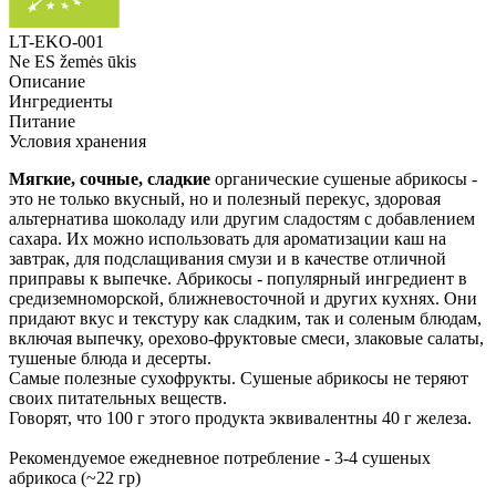
LT-EKO-001
Ne ES žemės ūkis
Описание
Ингредиенты
Питание
Условия хранения
Мягкие, сочные, сладкие
органические сушеные абрикосы -
это не только вкусный, но и полезный перекус, здоровая
альтернатива шоколаду или другим сладостям с добавлением
сахара. Их можно использовать для ароматизации каш на
завтрак, для подслащивания смузи и в качестве отличной
приправы к выпечке. Абрикосы - популярный ингредиент в
средиземноморской, ближневосточной и других кухнях. Они
придают вкус и текстуру как сладким, так и соленым блюдам,
включая выпечку, орехово-фруктовые смеси, злаковые салаты,
тушеные блюда и десерты.
Самые полезные сухофрукты. Сушеные абрикосы не теряют
своих питательных веществ.
Говорят, что 100 г этого продукта эквивалентны 40 г железа.
Рекомендуемое ежедневное потребление - 3-4 сушеных
абрикоса (~22 гр)