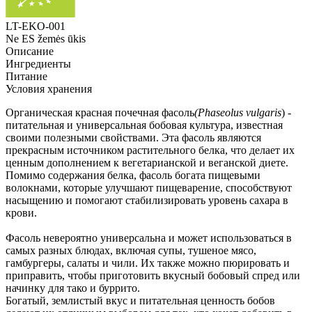
LT-EKO-001
Ne ES žemės ūkis
Описание
Ингредиенты
Питание
Условия хранения
Органическая красная почечная фасоль
(Phaseolus vulgaris
) -
питательная и универсальная бобовая культура, известная
своими полезными свойствами. Эта фасоль являются
прекрасным источником растительного белка, что делает их
ценным дополнением к вегетарианской и веганской диете.
Помимо содержания белка, фасоль богата пищевыми
волокнами, которые улучшают пищеварение, способствуют
насыщению и помогают стабилизировать уровень сахара в
крови.
Фасоль невероятно универсальна и может использоваться в
самых разных блюдах, включая супы, тушеное мясо,
гамбургеры, салаты и чили. Их также можно пюрировать и
приправить, чтобы приготовить вкусный бобовый спред или
начинку для тако и буррито.
Богатый, землистый вкус и питательная ценность бобов