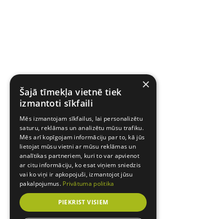
×
Šajā tīmekļa vietnē tiek
izmantoti sīkfaili
Mēs izmantojam sīkfailus, lai personalizētu
saturu, reklāmas un analizētu mūsu trafiku.
Mēs arī kopīgojam informāciju par to, kā jūs
lietojat mūsu vietni ar mūsu reklāmas un
analītikas partneriem, kuri to var apvienot
ar citu informāciju, ko esat viņiem sniedzis
vai ko viņi ir apkopojuši, izmantojot jūsu
pakalpojumus.
Privātuma politika
PIEKRIST VISIEM