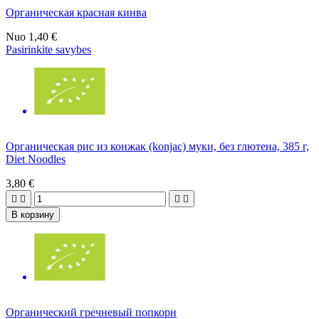
Органическая краснaя кинва
Nuo
1,40 €
Pasirinkite savybes
Органическая рис из конжак (konjac) муки, без глютена, 385 г,
Diet Noodles
3,80 €




В корзину
Органический гречневый попкорн