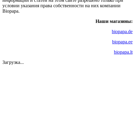
информации и статей на этом сайте разрешено только при
условии указания права собственности на них компании
Biopapa.
Наши магазины:
biopapa.de
biopapa.ee
biopapa.lt
Загрузка...