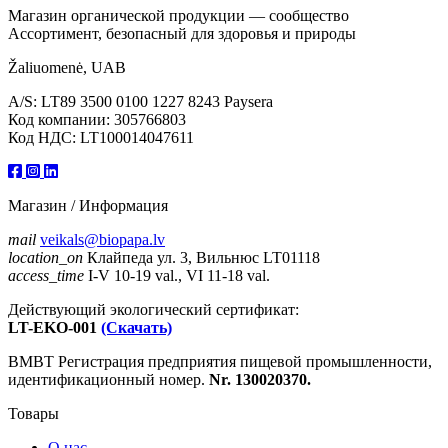
Магазин органической продукции — сообщество
Ассортимент, безопасный для здоровья и природы
Žaliuomenė, UAB
A/S: LT89 3500 0100 1227 8243 Paysera
Код компании: 305766803
Код НДС: LT100014047611
Магазин / Информация
mail
veikals@biopapa.lv
location_on
Клайпеда ул. 3, Вильнюс LT01118
access_time
I-V 10-19 val., VI 11-18 val.
Действующий экологический сертификат:
LT-EKO-001
(Скачать)
ВМВТ Регистрация предприятия пищевой промышленности,
идентификационный номер.
Nr. 130020370.
Товары
О нас