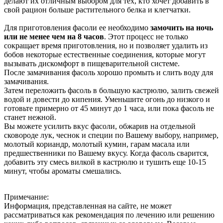
делают их отличным выбором для тех, кто хочет добавить в
свой рацион больше растительного белка и клетчатки.
Для приготовления фасоли ее необходимо
замочить на ночь
или не менее чем на 8 часов
. Этот процесс не только
сокращает время приготовления, но и позволяет удалить из
бобов некоторые естественные соединения, которые могут
вызывать дискомфорт в пищеварительной системе.
После замачивания фасоль хорошо промыть и слить воду для
замачивания.
Затем переложить фасоль в большую кастрюлю, залить свежей
водой и довести до кипения. Уменьшите огонь до низкого и
готовьте примерно от 45 минут до 1 часа, или пока фасоль не
станет нежной.
Вы можете усилить вкус фасоли, обжарив на отдельной
сковороде лук, чеснок и специи по Вашему выбору, например,
молотый кориандр, молотый кумин, гарам масала или
предшественники по Вашему вкусу. Когда фасоль сварится,
добавить эту смесь вилкой в кастрюлю и тушить еще 10-15
минут, чтобы ароматы смешались.
Примечание:
Информация, представленная на сайте, не может
рассматриваться как рекомендация по лечению или решению