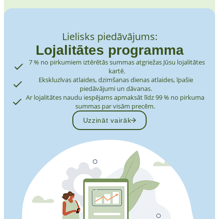
Lielisks piedāvājums:
Lojalitātes programma
7 % no pirkumiem iztērētās summas atgriežas Jūsu lojalitātes
kartē.
Ekskluzīvas atlaides, dzimšanas dienas atlaides, īpašie
piedāvājumi un dāvanas.
Ar lojalitātes naudu iespējams apmaksāt līdz 99 % no pirkuma
summas par visām precēm.
Uzzināt vairāk