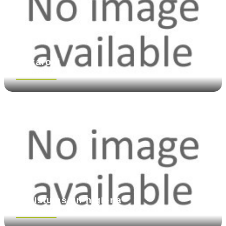
Makaroni
Skatīt vairāk
Skaistums un higiēna
Skatīt vairāk