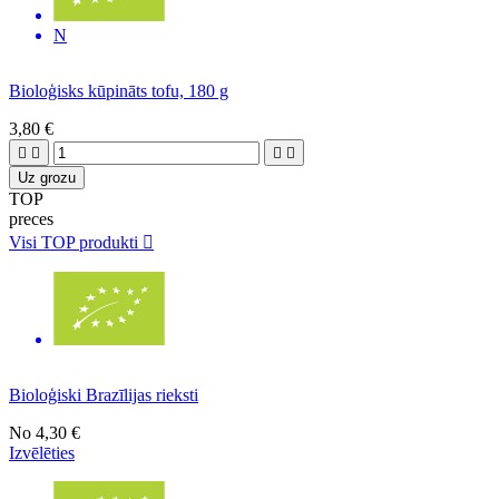
N
Bioloģisks kūpināts tofu, 180 g
3,80 €




Uz grozu
TOP
preces
Visi TOP produkti

Bioloģiski Brazīlijas rieksti
No
4,30 €
Izvēlēties