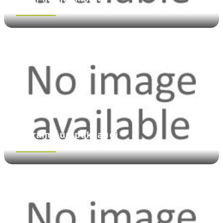
Skatīt vairāk
Putraimi un pākšaugi
Skatīt vairāk