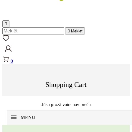


Meklēt
0
Shopping Cart
Jūsu grozā vairs nav preču
MENU