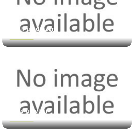
Augļi un dārzeņi
Skatīt vairāk
Eļļas un etiķi
Skatīt vairāk