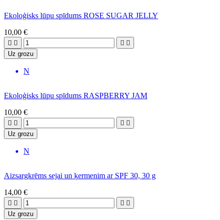
Ekoloģisks lūpu spīdums ROSE SUGAR JELLY
10,00 €




Uz grozu
N
Ekoloģisks lūpu spīdums RASPBERRY JAM
10,00 €




Uz grozu
N
Aizsargkrēms sejai un ķermenim ar SPF 30, 30 g
14,00 €




Uz grozu