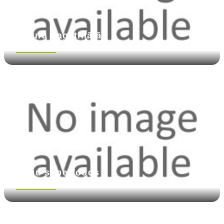
Uztura bagātinātāji
Skatīt vairāk
Augu superfoods
Skatīt vairāk