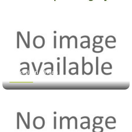
Rieksti un sēklas
Skatīt vairāk