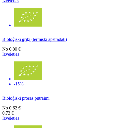
Izvēlēties
Bioloģiski griķi (termiski apstrādāti)
No
0,80 €
Izvēlēties
-15%
Bioloģiski prosas putraimi
No
0,62 €
0,73 €
Izvēlēties