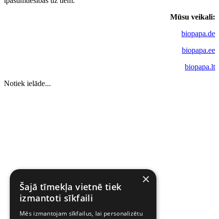
īpašumtiesības uz tiem.
Mūsu veikali:
biopapa.de
biopapa.ee
biopapa.lt
Notiek ielāde...
×
Šajā tīmekļa vietnē tiek
izmantoti sīkfaili
Mēs izmantojam sīkfailus, lai personalizētu