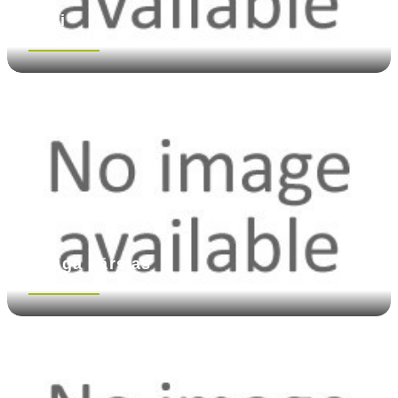
Milti
Skatīt vairāk
Rauga pārslas
Skatīt vairāk