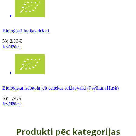
Bioloģiski Indijas rieksti
No
2,30 €
Izvēlēties
Bioloģiska isabgola jeb ceļtekas sēklapvalki (Psyllium Husk)
No
1,95 €
Izvēlēties
Produkti pēc kategorijas