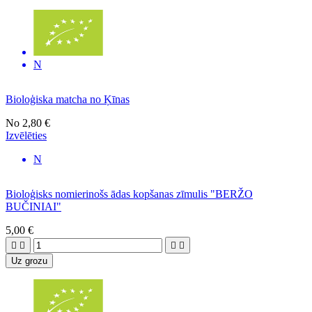
N
Bioloģiska matcha no Ķīnas
No
2,80 €
Izvēlēties
N
Bioloģisks nomierinošs ādas kopšanas zīmulis "BERŽO
BUČINIAI"
5,00 €




Uz grozu