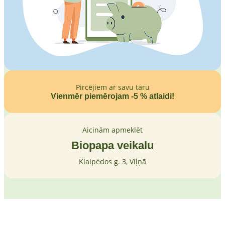
Pircējiem ar savu taru
Vienmēr piemērojam -5 % atlaidi!
Aicinām apmeklēt
Biopapa veikalu
Klaipėdos g. 3, Viļņā