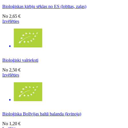
Bioloģiskas ķirbju sēklas no ES (lobītas, zaļas)
No
2,65 €
Izvēlēties
Bioloģiski valrieksti
No
2,50 €
Izvēlēties
Bioloģiska Bolīvijas baltā balanda (kvinoja)
No
1,20 €