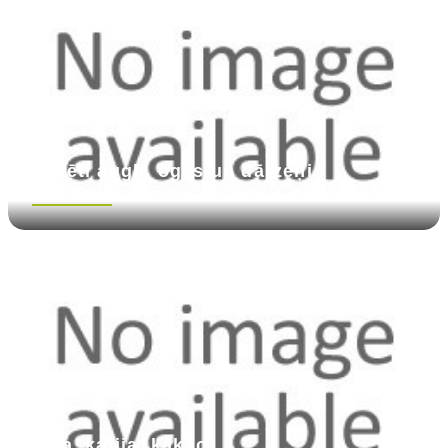
Žāvēti augļi, ogas un dārzeņi
Skatīt vairāk
Tēja, kafija, kakao