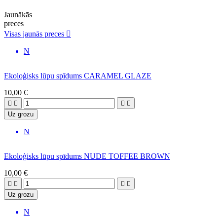
Jaunākās
preces
Visas jaunās preces

N
Ekoloģisks lūpu spīdums CARAMEL GLAZE
10,00 €




Uz grozu
N
Ekoloģisks lūpu spīdums NUDE TOFFEE BROWN
10,00 €




Uz grozu
N