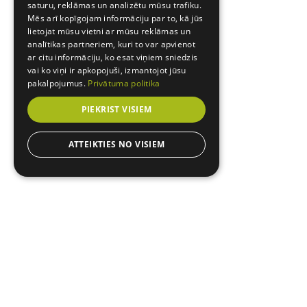
saturu, reklāmas un analizētu mūsu trafiku.
Mēs arī kopīgojam informāciju par to, kā jūs
lietojat mūsu vietni ar mūsu reklāmas un
analītikas partneriem, kuri to var apvienot
ar citu informāciju, ko esat viņiem sniedzis
vai ko viņi ir apkopojuši, izmantojot jūsu
pakalpojumus.
Privātuma politika
PIEKRIST VISIEM
ATTEIKTIES NO VISIEM