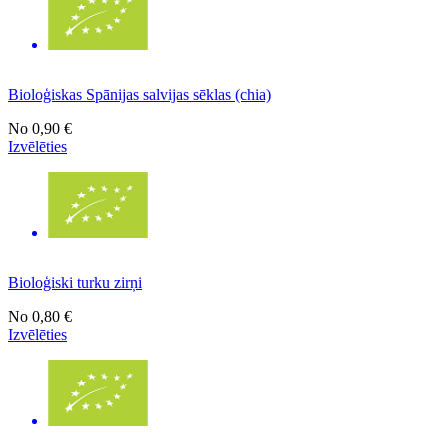
Bioloģiskas Spānijas salvijas sēklas (chia)
No
0,90 €
Izvēlēties
Bioloģiski turku zirņi
No
0,80 €
Izvēlēties