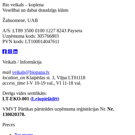
Bio veikals – kopiena
Veselībai un dabai draudzīgs klāsts
Žaliuomenė, UAB
A/S: LT89 3500 0100 1227 8243 Paysera
Uzņēmuma kods: 305766803
PVN kods: LT100014047611
Veikals / Informācija
mail
veikals@biopapa.lv
location_on
Klaipēdas st. 3, Viļņa LT01118
access_time
I-V 10-19 val., VI 11-18 val.
Derīgs vides sertifikāts:
LT-EKO-001
(Lejupielādēt)
VMVT Pārtikas pārstrādes uzņēmuma reģistrācijas Nr.
Nr.
130020370.
Preces
Par mums