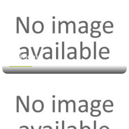
Garšvielas
Skatīt vairāk