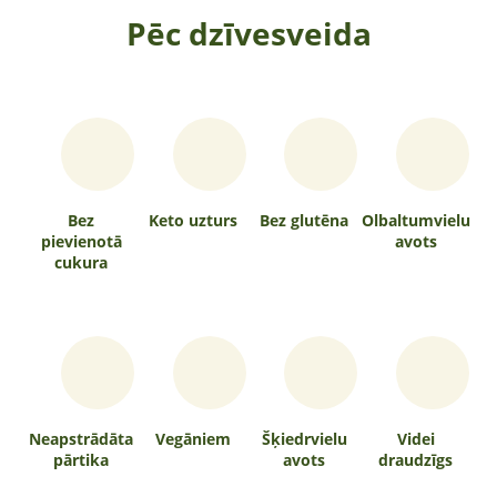
Pēc dzīvesveida
Bez
Keto uzturs
Bez glutēna
Olbaltumvielu
pievienotā
avots
cukura
Neapstrādāta
Vegāniem
Šķiedrvielu
Videi
pārtika
avots
draudzīgs