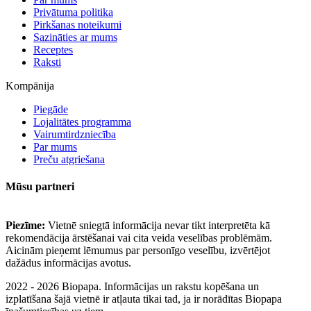
Privātuma politika
Pirkšanas noteikumi
Sazināties ar mums
Receptes
Raksti
Kompānija
Piegāde
Lojalitātes programma
Vairumtirdzniecība
Par mums
Preču atgriešana
Mūsu partneri
Piezīme:
Vietnē sniegtā informācija nevar tikt interpretēta kā
rekomendācija ārstēšanai vai cita veida veselības problēmām.
Aicinām pieņemt lēmumus par personīgo veselību, izvērtējot
dažādus informācijas avotus.
2022 - 2026 Biopapa. Informācijas un rakstu kopēšana un
izplatīšana šajā vietnē ir atļauta tikai tad, ja ir norādītas Biopapa