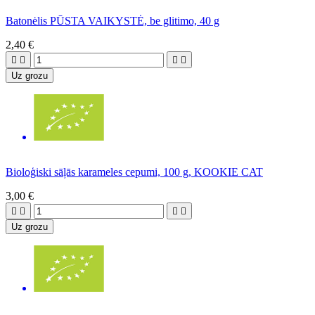
Batonėlis PŪSTA VAIKYSTĖ, be glitimo, 40 g
2,40 €




Uz grozu
Bioloģiski sāļās karameles cepumi, 100 g, KOOKIE CAT
3,00 €




Uz grozu