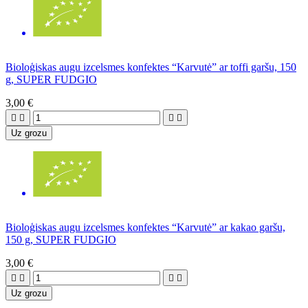
Bioloģiskas augu izcelsmes konfektes “Karvutė” ar toffi garšu, 150
g, SUPER FUDGIO
3,00 €




Uz grozu
Bioloģiskas augu izcelsmes konfektes “Karvutė” ar kakao garšu,
150 g, SUPER FUDGIO
3,00 €




Uz grozu