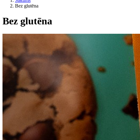
Sākums
Bez glutēna
Bez glutēna
Pēc dzīvesveida
ES lauksaimniecība?
Cena