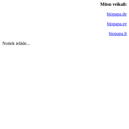
Mūsu veikali:
biopapa.de
biopapa.ee
biopapa.lt
Notiek ielāde...