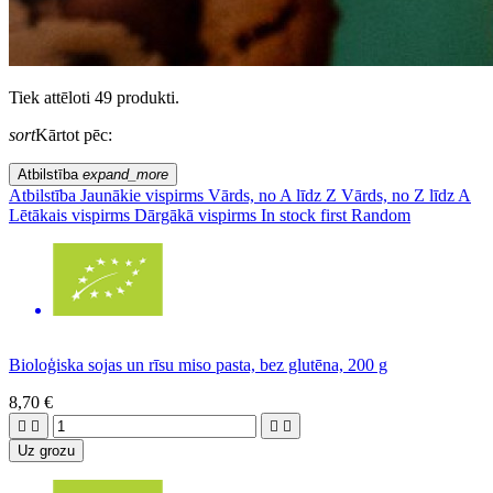
Tiek attēloti 49 produkti.
sort
Kārtot pēc:
Atbilstība
expand_more
Atbilstība
Jaunākie vispirms
Vārds, no A līdz Z
Vārds, no Z līdz A
Lētākais vispirms
Dārgākā vispirms
In stock first
Random
Bioloģiska sojas un rīsu miso pasta, bez glutēna, 200 g
8,70 €




Uz grozu