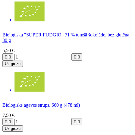
Bioloģiska "SUPER FUDGIO" 71 % tumšā šokolāde, bez glutēna,
80 g
5,50 €




Uz grozu
Bioloģisks agaves sīrups, 660 g (478 ml)
7,50 €




Uz grozu