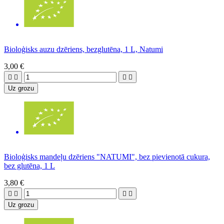
Bioloģisks auzu dzēriens, bezglutēna, 1 L, Natumi
3,00 €




Uz grozu
Bioloģisks mandeļu dzēriens "NATUMI", bez pievienotā cukura,
bez glutēna, 1 L
3,80 €




Uz grozu