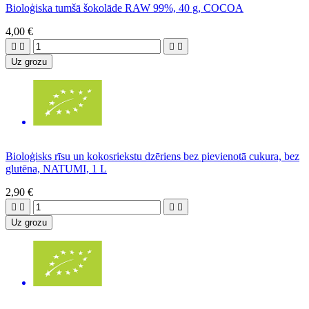
Bioloģiska tumšā šokolāde RAW 99%, 40 g, COCOA
4,00 €




Uz grozu
Bioloģisks rīsu un kokosriekstu dzēriens bez pievienotā cukura, bez
glutēna, NATUMI, 1 L
2,90 €




Uz grozu