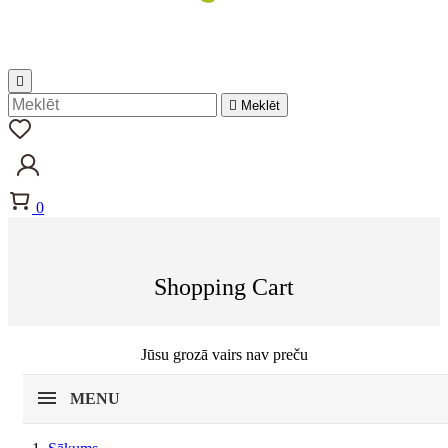


Meklēt
0
Shopping Cart
Jūsu grozā vairs nav preču
MENU