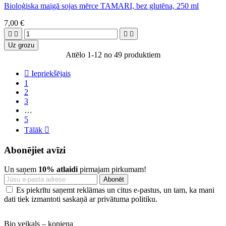
Bioloģiska maigā sojas mērce TAMARI, bez glutēna, 250 ml
7,00 €




Uz grozu
Attēlo 1-12 no 49 produktiem

Iepriekšējais
1
2
3
…
5
Tālāk

Abonējiet avīzi
Un saņem
10% atlaidi
pirmajam pirkumam!
Es piekrītu saņemt reklāmas un citus e-pastus, un tam, ka mani
dati tiek izmantoti saskaņā ar privātuma politiku.
Bio veikals – kopiena