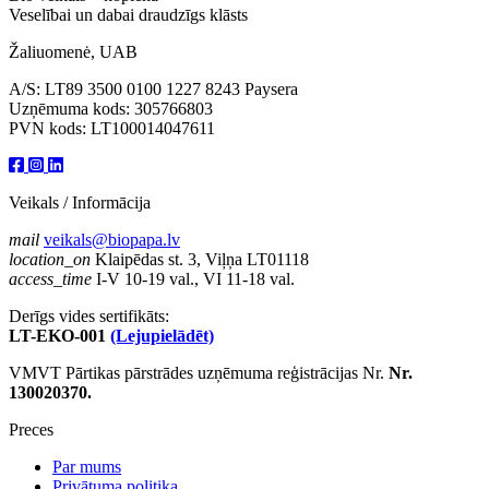
Veselībai un dabai draudzīgs klāsts
Žaliuomenė, UAB
A/S: LT89 3500 0100 1227 8243 Paysera
Uzņēmuma kods: 305766803
PVN kods: LT100014047611
Veikals / Informācija
mail
veikals@biopapa.lv
location_on
Klaipēdas st. 3, Viļņa LT01118
access_time
I-V 10-19 val., VI 11-18 val.
Derīgs vides sertifikāts:
LT-EKO-001
(Lejupielādēt)
VMVT Pārtikas pārstrādes uzņēmuma reģistrācijas Nr.
Nr.
130020370.
Preces
Par mums
Privātuma politika