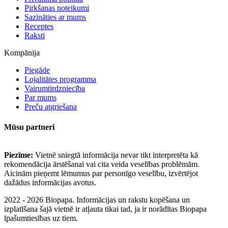
Pirkšanas noteikumi
Sazināties ar mums
Receptes
Raksti
Kompānija
Piegāde
Lojalitātes programma
Vairumtirdzniecība
Par mums
Preču atgriešana
Mūsu partneri
Piezīme:
Vietnē sniegtā informācija nevar tikt interpretēta kā
rekomendācija ārstēšanai vai cita veida veselības problēmām.
Aicinām pieņemt lēmumus par personīgo veselību, izvērtējot
dažādus informācijas avotus.
2022 - 2026 Biopapa. Informācijas un rakstu kopēšana un
izplatīšana šajā vietnē ir atļauta tikai tad, ja ir norādītas Biopapa
īpašumtiesības uz tiem.