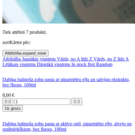
Tiek attēloti 7 produkti.
sort
Kārtot pēc:
Atbilstība
expand_more
Atbilstība
Jaunākie vispirms
Vārds, no A līdz Z
Vārds, no Z līdz A
Lētākais vispirms
Dārgākā vispirms
In stock first
Random
Dabīga balinoša zobu pasta ar piparmētru eļļu un salvijas ekstraktu,
bez fluora, 100ml
8,00 €




Uz grozu
Dabīga balinoša zobu pasta ar aktīvo ogli, piparmētru eļļu, alveju un
smiltsērkšķiem, bez fluora, 100ml