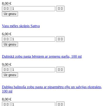
8,00 €




Uz grozu
Vara mēles skrāpis Sattva
6,00 €




Uz grozu
Dabiskā zobu pasta bērniem ar zemeņu garšu, 100 ml
9,00 €




Uz grozu
Dabīga balinoša zobu pasta ar piparmētru eļļu un salvijas ekstraktu,
100 ml
8,00 €



