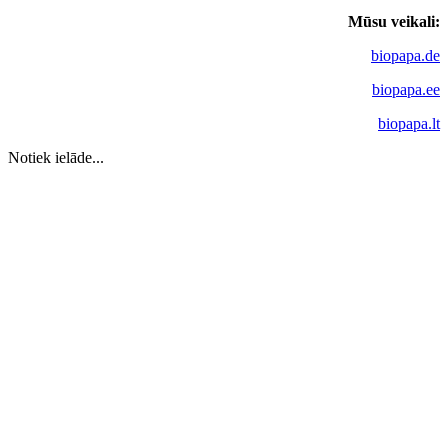
Mūsu veikali:
biopapa.de
biopapa.ee
biopapa.lt
Notiek ielāde...