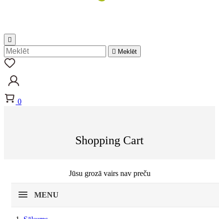


Meklēt
0
Shopping Cart
Jūsu grozā vairs nav preču
MENU