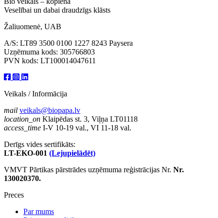
Bio veikals – kopiena
Veselībai un dabai draudzīgs klāsts
Žaliuomenė, UAB
A/S: LT89 3500 0100 1227 8243 Paysera
Uzņēmuma kods: 305766803
PVN kods: LT100014047611
Veikals / Informācija
mail
veikals@biopapa.lv
location_on
Klaipēdas st. 3, Viļņa LT01118
access_time
I-V 10-19 val., VI 11-18 val.
Derīgs vides sertifikāts:
LT-EKO-001
(Lejupielādēt)
VMVT Pārtikas pārstrādes uzņēmuma reģistrācijas Nr.
Nr.
130020370.
Preces
Par mums