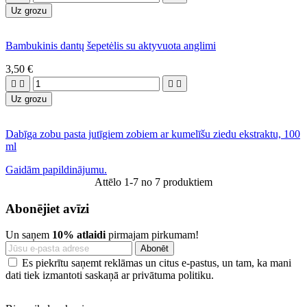
Uz grozu
Bambukinis dantų šepetėlis su aktyvuota anglimi
3,50 €




Uz grozu
Dabīga zobu pasta jutīgiem zobiem ar kumelīšu ziedu ekstraktu, 100
ml
Gaidām papildinājumu.
Attēlo 1-7 no 7 produktiem
Abonējiet avīzi
Un saņem
10% atlaidi
pirmajam pirkumam!
Es piekrītu saņemt reklāmas un citus e-pastus, un tam, ka mani
dati tiek izmantoti saskaņā ar privātuma politiku.