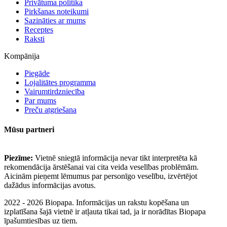
Privātuma politika
Pirkšanas noteikumi
Sazināties ar mums
Receptes
Raksti
Kompānija
Piegāde
Lojalitātes programma
Vairumtirdzniecība
Par mums
Preču atgriešana
Mūsu partneri
Piezīme:
Vietnē sniegtā informācija nevar tikt interpretēta kā
rekomendācija ārstēšanai vai cita veida veselības problēmām.
Aicinām pieņemt lēmumus par personīgo veselību, izvērtējot
dažādus informācijas avotus.
2022 - 2026 Biopapa. Informācijas un rakstu kopēšana un
izplatīšana šajā vietnē ir atļauta tikai tad, ja ir norādītas Biopapa
īpašumtiesības uz tiem.