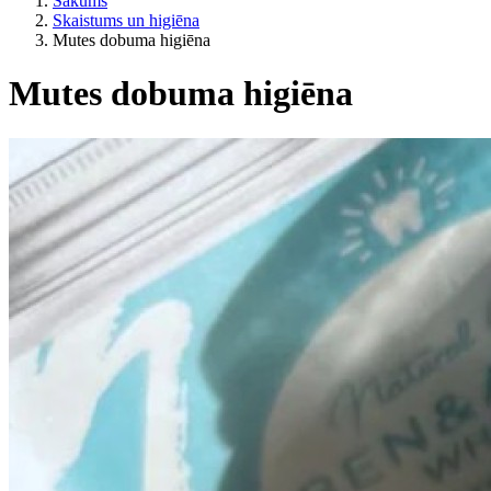
Sākums
Skaistums un higiēna
Mutes dobuma higiēna
Mutes dobuma higiēna
Pēc dzīvesveida
ES lauksaimniecība?
Cena