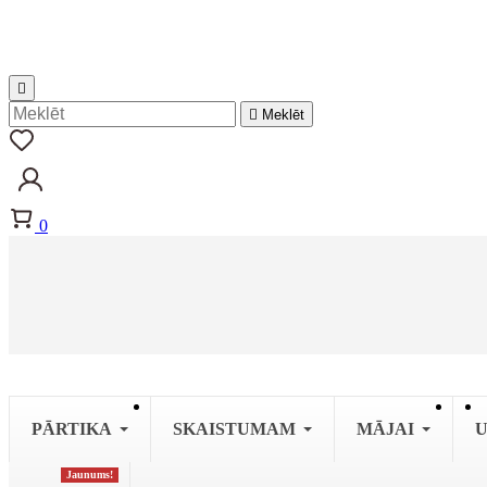


Meklēt
0
PĀRTIKA
SKAISTUMAM
MĀJAI
U
Jaunums!