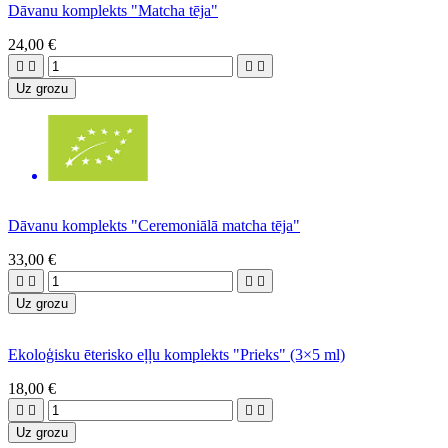
Dāvanu komplekts "Matcha tēja"
24,00 €




Uz grozu
Dāvanu komplekts "Ceremoniālā matcha tēja"
33,00 €




Uz grozu
Ekoloģisku ēterisko eļļu komplekts "Prieks" (3×5 ml)
18,00 €




Uz grozu