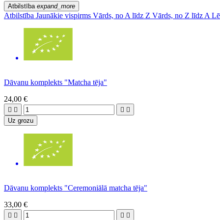
Atbilstība
expand_more
Atbilstība
Jaunākie vispirms
Vārds, no A līdz Z
Vārds, no Z līdz A
Lē
Dāvanu komplekts "Matcha tēja"
24,00 €




Uz grozu
Dāvanu komplekts "Ceremoniālā matcha tēja"
33,00 €



