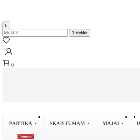


Meklēt
0
PĀRTIKA
SKAISTUMAM
MĀJAI
U
Jaunums!