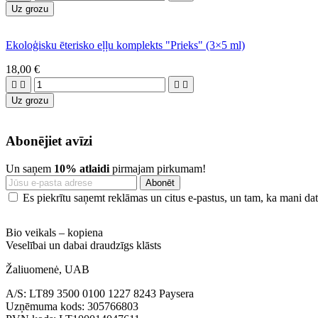
Uz grozu
Ekoloģisku ēterisko eļļu komplekts "Prieks" (3×5 ml)
18,00 €




Uz grozu
Abonējiet avīzi
Un saņem
10% atlaidi
pirmajam pirkumam!
Es piekrītu saņemt reklāmas un citus e-pastus, un tam, ka mani dati
Bio veikals – kopiena
Veselībai un dabai draudzīgs klāsts
Žaliuomenė, UAB
A/S: LT89 3500 0100 1227 8243 Paysera
Uzņēmuma kods: 305766803