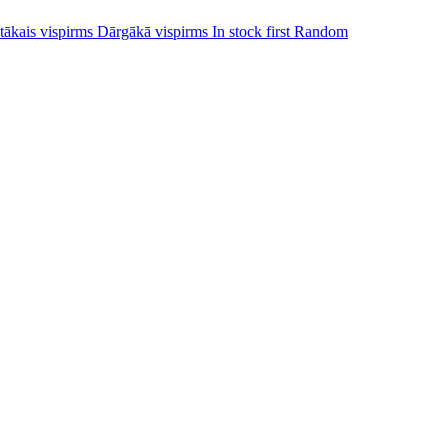
tākais vispirms
Dārgākā vispirms
In stock first
Random