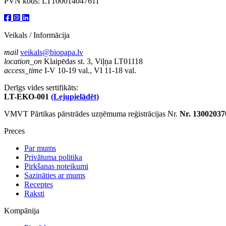
PVN kods: LT100014047611
Veikals / Informācija
mail
veikals@biopapa.lv
location_on
Klaipēdas st. 3, Viļņa LT01118
access_time
I-V 10-19 val., VI 11-18 val.
Derīgs vides sertifikāts:
LT-EKO-001
(Lejupielādēt)
VMVT Pārtikas pārstrādes uzņēmuma reģistrācijas Nr.
Nr. 13002037
Preces
Par mums
Privātuma politika
Pirkšanas noteikumi
Sazināties ar mums
Receptes
Raksti
Kompānija