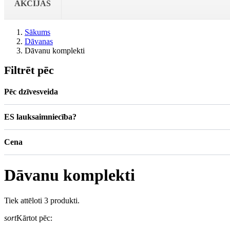
AKCIJAS
Sākums
Dāvanas
Dāvanu komplekti
Filtrēt pēc
Pēc dzīvesveida
ES lauksaimniecība?
Cena
Dāvanu komplekti
Tiek attēloti 3 produkti.
sort
Kārtot pēc: