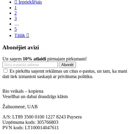

Iepriekšējais
1
2
3
…
5
Tālāk

Abonējiet avīzi
Un saņem
10% atlaidi
pirmajam pirkumam!
Es piekrītu saņemt reklāmas un citus e-pastus, un tam, ka mani
dati tiek izmantoti saskaņā ar privātuma politiku.
Bio veikals – kopiena
Veselībai un dabai draudzīgs klāsts
Žaliuomenė, UAB
A/S: LT89 3500 0100 1227 8243 Paysera
Uzņēmuma kods: 305766803
PVN kods: LT100014047611