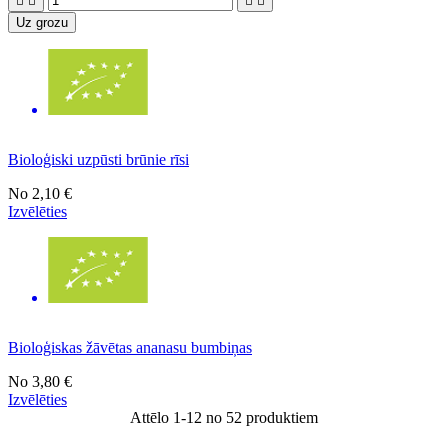




Uz grozu
Bioloģiski uzpūsti brūnie rīsi
No
2,10 €
Izvēlēties
Bioloģiskas žāvētas ananasu bumbiņas
No
3,80 €
Izvēlēties
Attēlo 1-12 no 52 produktiem