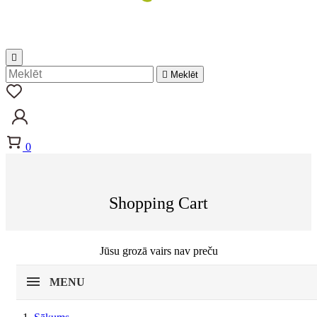


Meklēt
0
Shopping Cart
Jūsu grozā vairs nav preču
MENU