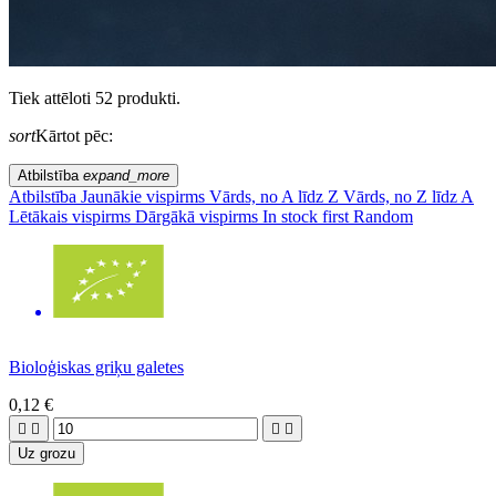
Tiek attēloti 52 produkti.
sort
Kārtot pēc:
Atbilstība
expand_more
Atbilstība
Jaunākie vispirms
Vārds, no A līdz Z
Vārds, no Z līdz A
Lētākais vispirms
Dārgākā vispirms
In stock first
Random
Bioloģiskas griķu galetes
0,12 €




Uz grozu