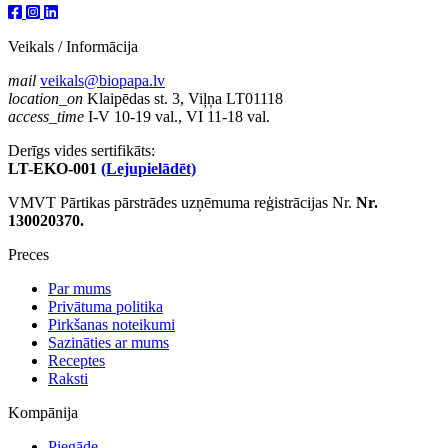
Veikals / Informācija
mail
veikals@biopapa.lv
location_on
Klaipēdas st. 3, Viļņa LT01118
access_time
I-V 10-19 val., VI 11-18 val.
Derīgs vides sertifikāts:
LT-EKO-001
(Lejupielādēt)
VMVT Pārtikas pārstrādes uzņēmuma reģistrācijas Nr.
Nr.
130020370.
Preces
Par mums
Privātuma politika
Pirkšanas noteikumi
Sazināties ar mums
Receptes
Raksti
Kompānija
Piegāde