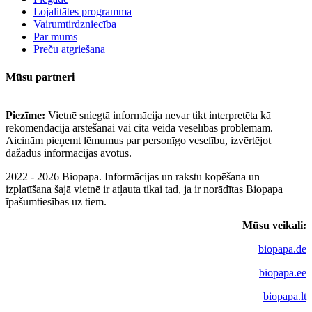
Lojalitātes programma
Vairumtirdzniecība
Par mums
Preču atgriešana
Mūsu partneri
Piezīme:
Vietnē sniegtā informācija nevar tikt interpretēta kā
rekomendācija ārstēšanai vai cita veida veselības problēmām.
Aicinām pieņemt lēmumus par personīgo veselību, izvērtējot
dažādus informācijas avotus.
2022 - 2026 Biopapa. Informācijas un rakstu kopēšana un
izplatīšana šajā vietnē ir atļauta tikai tad, ja ir norādītas Biopapa
īpašumtiesības uz tiem.
Mūsu veikali:
biopapa.de
biopapa.ee
biopapa.lt