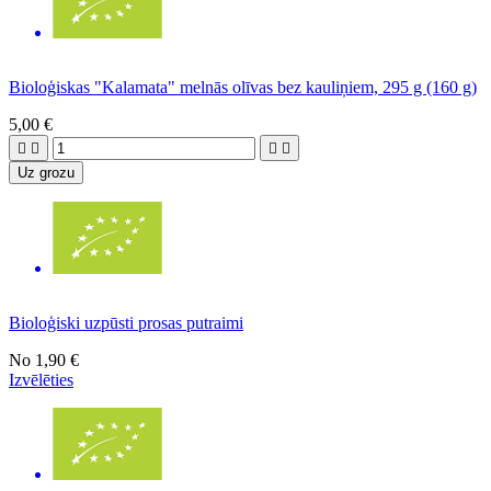
Bioloģiskas "Kalamata" melnās olīvas bez kauliņiem, 295 g (160 g)
5,00 €




Uz grozu
Bioloģiski uzpūsti prosas putraimi
No
1,90 €
Izvēlēties