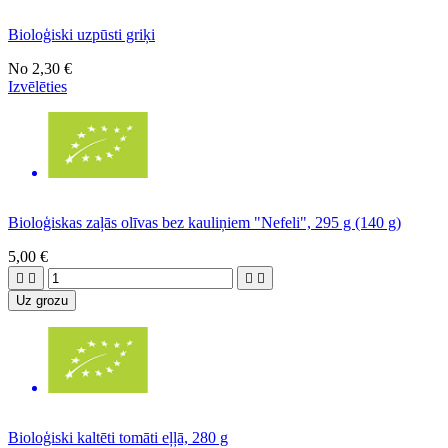
Bioloģiski uzpūsti griķi
No
2,30 €
Izvēlēties
Bioloģiskas zaļās olīvas bez kauliņiem "Nefeli", 295 g (140 g)
5,00 €




Uz grozu
Bioloģiski kaltēti tomāti eļļā, 280 g