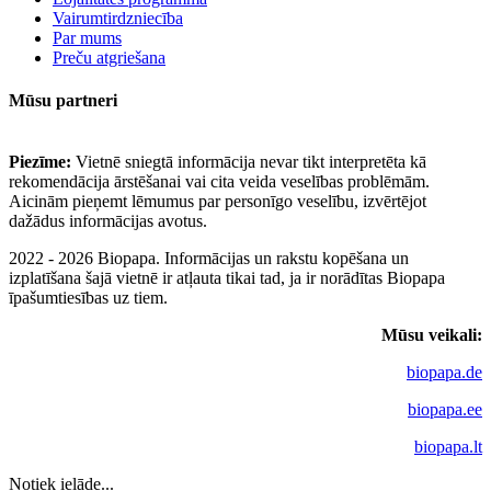
Vairumtirdzniecība
Par mums
Preču atgriešana
Mūsu partneri
Piezīme:
Vietnē sniegtā informācija nevar tikt interpretēta kā
rekomendācija ārstēšanai vai cita veida veselības problēmām.
Aicinām pieņemt lēmumus par personīgo veselību, izvērtējot
dažādus informācijas avotus.
2022 - 2026 Biopapa. Informācijas un rakstu kopēšana un
izplatīšana šajā vietnē ir atļauta tikai tad, ja ir norādītas Biopapa
īpašumtiesības uz tiem.
Mūsu veikali:
biopapa.de
biopapa.ee
biopapa.lt
Notiek ielāde...