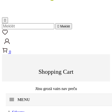


Meklēt
0
Shopping Cart
Jūsu grozā vairs nav preču
MENU