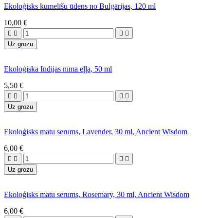
Ekoloģisks kumelīšu ūdens no Bulgārijas, 120 ml
10,00 €




Uz grozu
Ekoloģiska Indijas nīma eļļa, 50 ml
5,50 €




Uz grozu
Ekoloģisks matu serums, Lavender, 30 ml, Ancient Wisdom
6,00 €




Uz grozu
Ekoloģisks matu serums, Rosemary, 30 ml, Ancient Wisdom
6,00 €