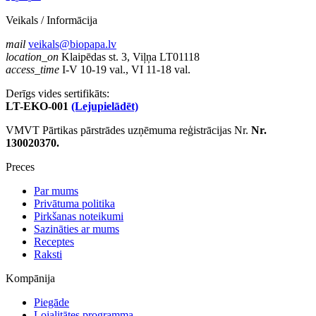
Veikals / Informācija
mail
veikals@biopapa.lv
location_on
Klaipēdas st. 3, Viļņa LT01118
access_time
I-V 10-19 val., VI 11-18 val.
Derīgs vides sertifikāts:
LT-EKO-001
(Lejupielādēt)
VMVT Pārtikas pārstrādes uzņēmuma reģistrācijas Nr.
Nr.
130020370.
Preces
Par mums
Privātuma politika
Pirkšanas noteikumi
Sazināties ar mums
Receptes
Raksti
Kompānija
Piegāde
Lojalitātes programma