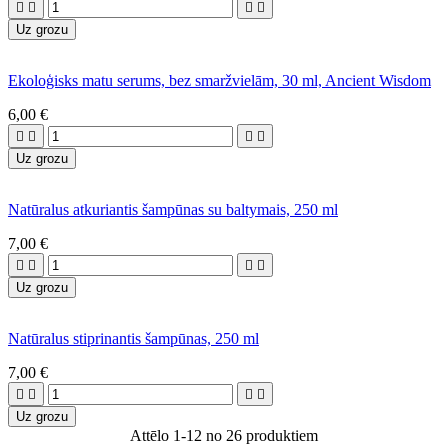




Uz grozu
Ekoloģisks matu serums, bez smaržvielām, 30 ml, Ancient Wisdom
6,00 €




Uz grozu
Natūralus atkuriantis šampūnas su baltymais, 250 ml
7,00 €




Uz grozu
Natūralus stiprinantis šampūnas, 250 ml
7,00 €




Uz grozu
Attēlo 1-12 no 26 produktiem