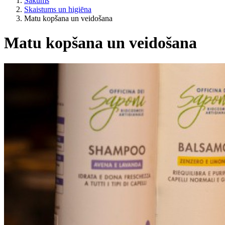
Sākums
Skaistums un higiēna
Matu kopšana un veidošana
Matu kopšana un veidošana
Pēc dzīvesveida
ES lauksaimniecība?
Cena