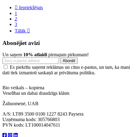

Iepriekšējais
1
2
3
Tālāk

Abonējiet avīzi
Un saņem
10% atlaidi
pirmajam pirkumam!
Es piekrītu saņemt reklāmas un citus e-pastus, un tam, ka mani
dati tiek izmantoti saskaņā ar privātuma politiku.
Bio veikals – kopiena
Veselībai un dabai draudzīgs klāsts
Žaliuomenė, UAB
A/S: LT89 3500 0100 1227 8243 Paysera
Uzņēmuma kods: 305766803
PVN kods: LT100014047611