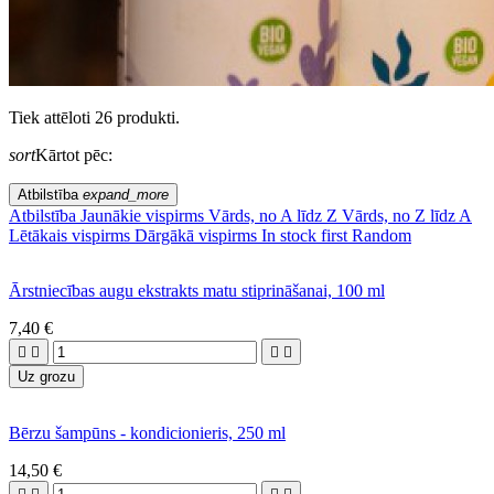
Tiek attēloti 26 produkti.
sort
Kārtot pēc:
Atbilstība
expand_more
Atbilstība
Jaunākie vispirms
Vārds, no A līdz Z
Vārds, no Z līdz A
Lētākais vispirms
Dārgākā vispirms
In stock first
Random
Ārstniecības augu ekstrakts matu stiprināšanai, 100 ml
7,40 €




Uz grozu
Bērzu šampūns - kondicionieris, 250 ml
14,50 €