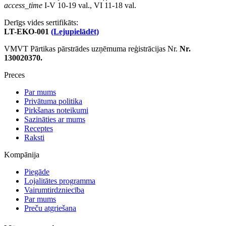
access_time
I-V 10-19 val., VI 11-18 val.
Derīgs vides sertifikāts:
LT-EKO-001
(Lejupielādēt)
VMVT Pārtikas pārstrādes uzņēmuma reģistrācijas Nr.
Nr.
130020370.
Preces
Par mums
Privātuma politika
Pirkšanas noteikumi
Sazināties ar mums
Receptes
Raksti
Kompānija
Piegāde
Lojalitātes programma
Vairumtirdzniecība
Par mums
Preču atgriešana