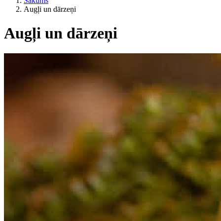
Sākums
Augļi un dārzeņi
Augļi un dārzeņi
Pēc dzīvesveida
ES lauksaimniecība?
Cena