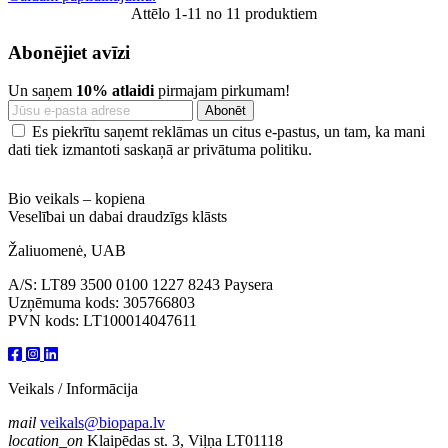
Attēlo 1-11 no 11 produktiem
Abonējiet avīzi
Un saņem
10% atlaidi
pirmajam pirkumam!
Es piekrītu saņemt reklāmas un citus e-pastus, un tam, ka mani
dati tiek izmantoti saskaņā ar privātuma politiku.
Bio veikals – kopiena
Veselībai un dabai draudzīgs klāsts
Žaliuomenė, UAB
A/S: LT89 3500 0100 1227 8243 Paysera
Uzņēmuma kods: 305766803
PVN kods: LT100014047611
Veikals / Informācija
mail
veikals@biopapa.lv
location_on
Klaipēdas st. 3, Viļņa LT01118