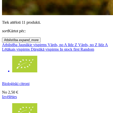
Tiek attēloti 11 produkti.
sort
Kārtot pēc:
Atbilstība
expand_more
Atbilstība
Jaunākie vispirms
Vārds, no A līdz Z
Vārds, no Z līdz A
Lētākais vispirms
Dārgākā vispirms
In stock first
Random
Bioloģiski citroni
No
2,50 €
Izvēlēties