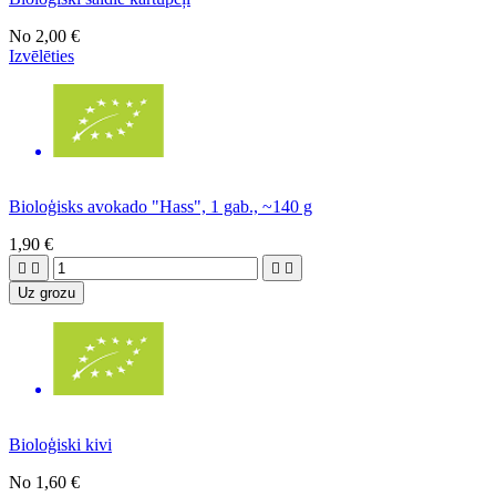
No
2,00 €
Izvēlēties
Bioloģisks avokado "Hass", 1 gab., ~140 g
1,90 €




Uz grozu
Bioloģiski kivi
No
1,60 €