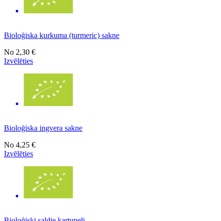
Bioloģiska kurkuma (turmeric) sakne
No
2,30 €
Izvēlēties
Bioloģiska ingvera sakne
No
4,25 €
Izvēlēties
Bioloģiski saldie kartupeļi