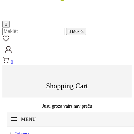


Meklēt
0
Shopping Cart
Jūsu grozā vairs nav preču
MENU