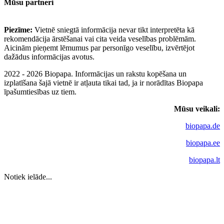
Mūsu partneri
Piezīme:
Vietnē sniegtā informācija nevar tikt interpretēta kā
rekomendācija ārstēšanai vai cita veida veselības problēmām.
Aicinām pieņemt lēmumus par personīgo veselību, izvērtējot
dažādus informācijas avotus.
2022 - 2026 Biopapa. Informācijas un rakstu kopēšana un
izplatīšana šajā vietnē ir atļauta tikai tad, ja ir norādītas Biopapa
īpašumtiesības uz tiem.
Mūsu veikali:
biopapa.de
biopapa.ee
biopapa.lt
Notiek ielāde...