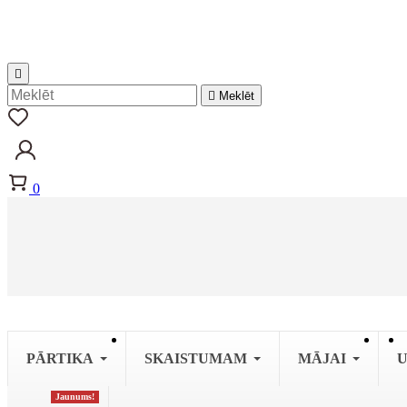


Meklēt
0
PĀRTIKA
SKAISTUMAM
MĀJAI
U
Jaunums!