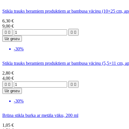
Stikla trauks beramiem produktiem ar bambusa vāciņu (10×25 cm, ap
6,30 €
9,00 €




Uz grozu
-30%
Stikla trauks beramiem produktiem ar bambusa vāciņu (5,5×11 cm, ap
2,80 €
4,00 €




Uz grozu
-30%
Brūna stikla burka ar metāla vāku, 200 ml
1,05 €