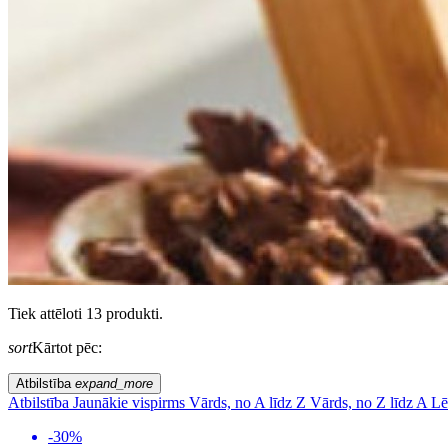
Tiek attēloti 13 produkti.
sort
Kārtot pēc:
Atbilstība
expand_more
Atbilstība
Jaunākie vispirms
Vārds, no A līdz Z
Vārds, no Z līdz A
Lē
-30%