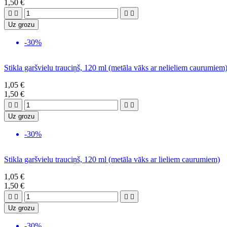
1,50 €




Uz grozu
-30%
Stikla garšvielu trauciņš, 120 ml (metāla vāks ar nelieliem caurumiem
1,05 €
1,50 €




Uz grozu
-30%
Stikla garšvielu trauciņš, 120 ml (metāla vāks ar lieliem caurumiem)
1,05 €
1,50 €




Uz grozu
-30%