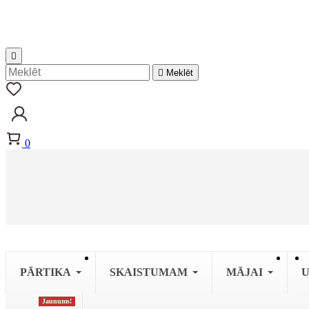


Meklēt
0
PĀRTIKA
SKAISTUMAM
MĀJAI
U
Jaunums!