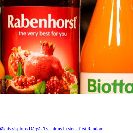
tākais vispirms
Dārgākā vispirms
In stock first
Random