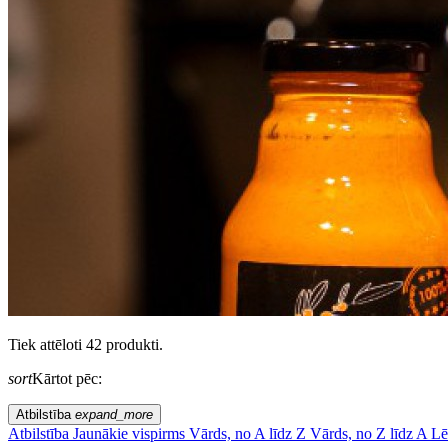
Tiek attēloti 42 produkti.
sort
Kārtot pēc:
Atbilstība
expand_more
Atbilstība
Jaunākie vispirms
Vārds, no A līdz Z
Vārds, no Z līdz A
Lē