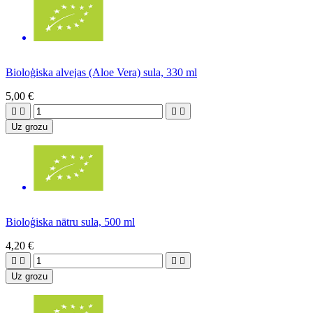
Bioloģiska alvejas (Aloe Vera) sula, 330 ml
5,00 €




Uz grozu
Bioloģiska nātru sula, 500 ml
4,20 €




Uz grozu