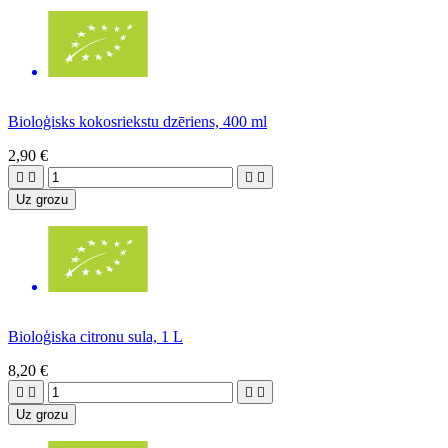
Bioloģisks kokosriekstu dzēriens, 400 ml
2,90 €




Uz grozu
Bioloģiska citronu sula, 1 L
8,20 €




Uz grozu