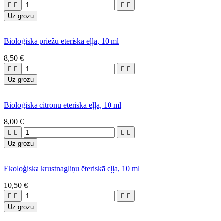




Uz grozu
Bioloģiska priežu ēteriskā eļļa, 10 ml
8,50 €




Uz grozu
Bioloģiska citronu ēteriskā eļļa, 10 ml
8,00 €




Uz grozu
Ekoloģiska krustnagliņu ēteriskā eļļa, 10 ml
10,50 €




Uz grozu