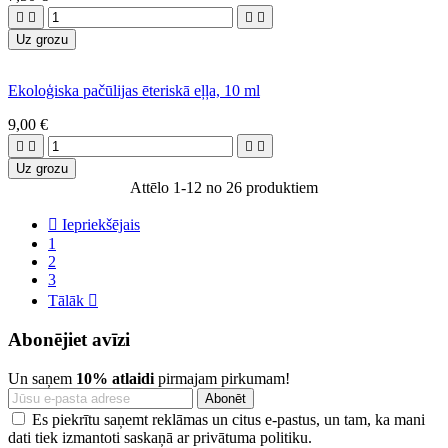




Uz grozu
Ekoloģiska pačūlijas ēteriskā eļļa, 10 ml
9,00 €




Uz grozu
Attēlo 1-12 no 26 produktiem

Iepriekšējais
1
2
3
Tālāk

Abonējiet avīzi
Un saņem
10% atlaidi
pirmajam pirkumam!
Es piekrītu saņemt reklāmas un citus e-pastus, un tam, ka mani
dati tiek izmantoti saskaņā ar privātuma politiku.