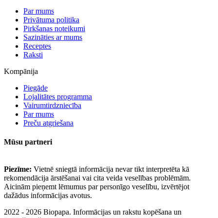
Par mums
Privātuma politika
Pirkšanas noteikumi
Sazināties ar mums
Receptes
Raksti
Kompānija
Piegāde
Lojalitātes programma
Vairumtirdzniecība
Par mums
Preču atgriešana
Mūsu partneri
Piezīme:
Vietnē sniegtā informācija nevar tikt interpretēta kā
rekomendācija ārstēšanai vai cita veida veselības problēmām.
Aicinām pieņemt lēmumus par personīgo veselību, izvērtējot
dažādus informācijas avotus.
2022 - 2026 Biopapa. Informācijas un rakstu kopēšana un