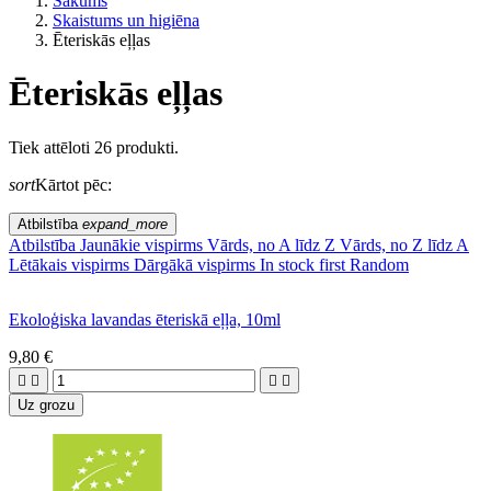
Sākums
Skaistums un higiēna
Ēteriskās eļļas
Ēteriskās eļļas
Pēc dzīvesveida
Tiek attēloti 26 produkti.
sort
Kārtot pēc:
ES lauksaimniecība?
Atbilstība
expand_more
Cena
Atbilstība
Jaunākie vispirms
Vārds, no A līdz Z
Vārds, no Z līdz A
Lētākais vispirms
Dārgākā vispirms
In stock first
Random
Ekoloģiska lavandas ēteriskā eļļa, 10ml
9,80 €




Uz grozu