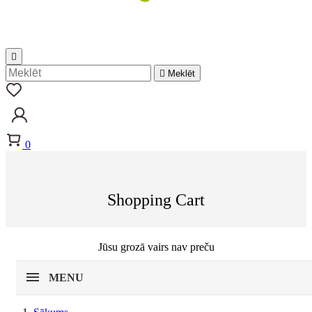


Meklēt
0
Shopping Cart
Jūsu grozā vairs nav preču
MENU