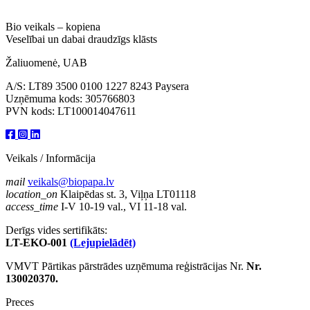
Bio veikals – kopiena
Veselībai un dabai draudzīgs klāsts
Žaliuomenė, UAB
A/S: LT89 3500 0100 1227 8243 Paysera
Uzņēmuma kods: 305766803
PVN kods: LT100014047611
Veikals / Informācija
mail
veikals@biopapa.lv
location_on
Klaipēdas st. 3, Viļņa LT01118
access_time
I-V 10-19 val., VI 11-18 val.
Derīgs vides sertifikāts:
LT-EKO-001
(Lejupielādēt)
VMVT Pārtikas pārstrādes uzņēmuma reģistrācijas Nr.
Nr.
130020370.
Preces