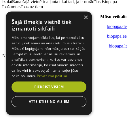
izplatīšana šajā vietnē ir atļauta tikai tad, ja ir norādītas Biopapa
īpašumtiesības uz tiem.
×
Mūsu veikali:
Šajā tīmekļa vietnē tiek
biopapa.de
izmantoti sīkfaili
biopapa.ee
Mēs izmantojam sīkfailus, lai personalizētu
saturu, reklāmas un analizētu mūsu trafiku.
biopapa.lt
Mēs arī kopīgojam informāciju par to, kā jūs
lietojat mūsu vietni ar mūsu reklāmas un
Notiek ielāde...
analītikas partneriem, kuri to var apvienot
ar citu informāciju, ko esat viņiem sniedzis
vai ko viņi ir apkopojuši, izmantojot jūsu
pakalpojumus.
Privātuma politika
PIEKRIST VISIEM
ATTEIKTIES NO VISIEM