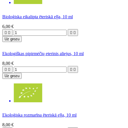
Bioloģiska eikalipta ēteriskā eļļa, 10 ml
6,00 €




Uz grozu
Ekologiškas pipirmėčių eterinis aliejus, 10 ml
8,00 €




Uz grozu
Ekoloģiska rozmarīna ēteriskā eļļa, 10 ml
8,00 €