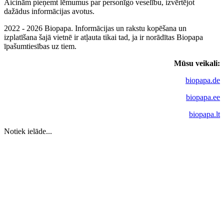
Aicinām pieņemt lēmumus par personīgo veselību, izvērtējot
dažādus informācijas avotus.
2022 - 2026 Biopapa. Informācijas un rakstu kopēšana un
izplatīšana šajā vietnē ir atļauta tikai tad, ja ir norādītas Biopapa
īpašumtiesības uz tiem.
Mūsu veikali:
biopapa.de
biopapa.ee
biopapa.lt
Notiek ielāde...