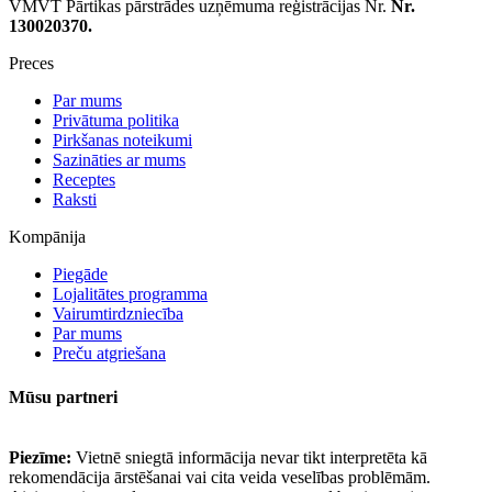
VMVT Pārtikas pārstrādes uzņēmuma reģistrācijas Nr.
Nr.
130020370.
Preces
Par mums
Privātuma politika
Pirkšanas noteikumi
Sazināties ar mums
Receptes
Raksti
Kompānija
Piegāde
Lojalitātes programma
Vairumtirdzniecība
Par mums
Preču atgriešana
Mūsu partneri
Piezīme:
Vietnē sniegtā informācija nevar tikt interpretēta kā
rekomendācija ārstēšanai vai cita veida veselības problēmām.