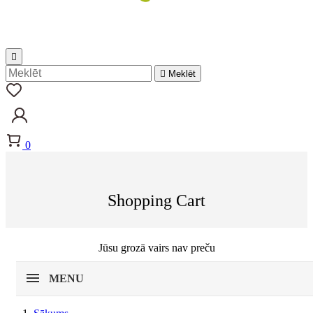


Meklēt
0
Shopping Cart
Jūsu grozā vairs nav preču
MENU