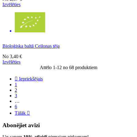
Izvēlēties
Bioloģiska baltā Ceilonas tēja
No
3,40 €
Izvēlēties
Attēlo 1-12 no 68 produktiem

Iepriekšējais
1
2
3
…
6
Tālāk

Abonējiet avīzi
Un saņem
10% atlaidi
pirmajam pirkumam!