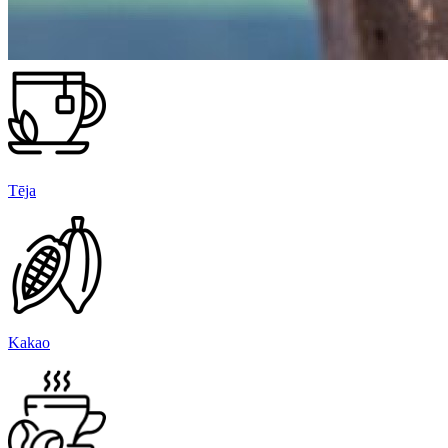
Tēja
Kakao