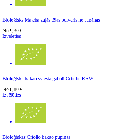
Bioloģisks Matcha zaļās tējas pulveris no Japānas
No
9,30 €
Izvēlēties
Bioloģiska kakao sviesta gabali Criollo, RAW
No
8,80 €
Izvēlēties
Bioloģiskas Criollo kakao pupiņas