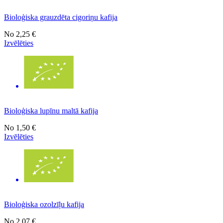
Bioloģiska grauzdēta cigoriņu kafija
No
2,25 €
Izvēlēties
Bioloģiska lupīnu maltā kafija
No
1,50 €
Izvēlēties
Bioloģiska ozolzīļu kafija
No
2,07 €