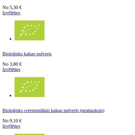
No
5,30 €
Izvēlēties
Bioloģisks kakao pulveris
No
3,80 €
Izvēlēties
Bioloģisks ceremoniālais kakao pulveris (neattaukots)
No
9,10 €
Izvēlēties