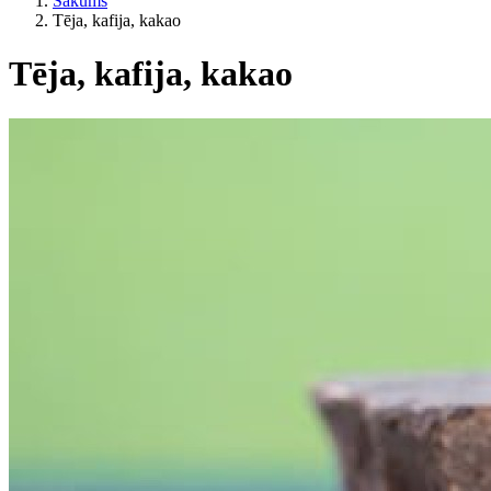
Sākums
Tēja, kafija, kakao
Tēja, kafija, kakao
Kategorijas
Pēc dzīvesveida
ES lauksaimniecība?
Cena