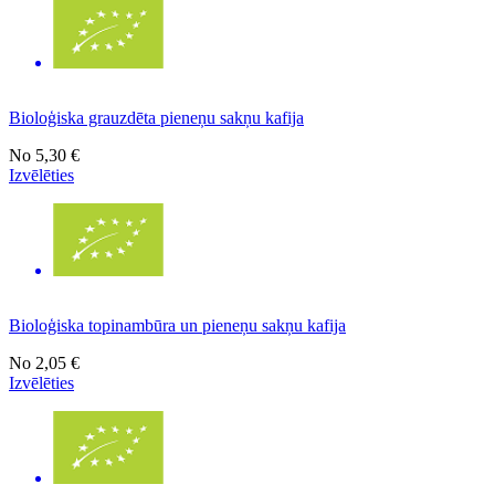
Bioloģiska grauzdēta pieneņu sakņu kafija
No
5,30 €
Izvēlēties
Bioloģiska topinambūra un pieneņu sakņu kafija
No
2,05 €
Izvēlēties