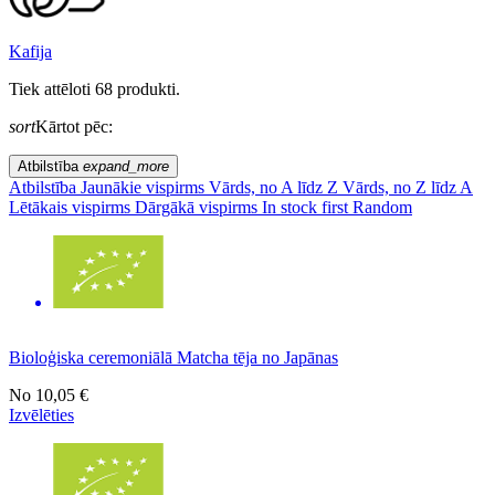
Kafija
Tiek attēloti 68 produkti.
sort
Kārtot pēc:
Atbilstība
expand_more
Atbilstība
Jaunākie vispirms
Vārds, no A līdz Z
Vārds, no Z līdz A
Lētākais vispirms
Dārgākā vispirms
In stock first
Random
Bioloģiska ceremoniālā Matcha tēja no Japānas
No
10,05 €
Izvēlēties