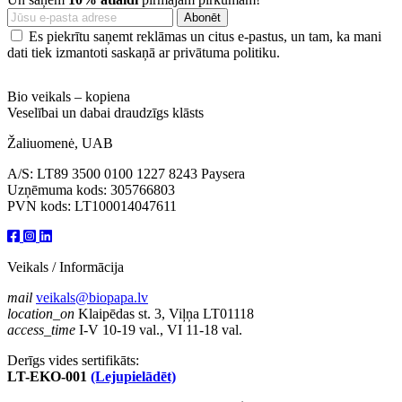
Es piekrītu saņemt reklāmas un citus e-pastus, un tam, ka mani
dati tiek izmantoti saskaņā ar privātuma politiku.
Bio veikals – kopiena
Veselībai un dabai draudzīgs klāsts
Žaliuomenė, UAB
A/S: LT89 3500 0100 1227 8243 Paysera
Uzņēmuma kods: 305766803
PVN kods: LT100014047611
Veikals / Informācija
mail
veikals@biopapa.lv
location_on
Klaipēdas st. 3, Viļņa LT01118
access_time
I-V 10-19 val., VI 11-18 val.
Derīgs vides sertifikāts:
LT-EKO-001
(Lejupielādēt)