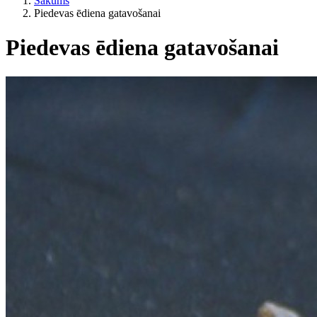
Sākums
Piedevas ēdiena gatavošanai
Piedevas ēdiena gatavošanai
Kategorijas
Pēc dzīvesveida
ES lauksaimniecība?
Cena