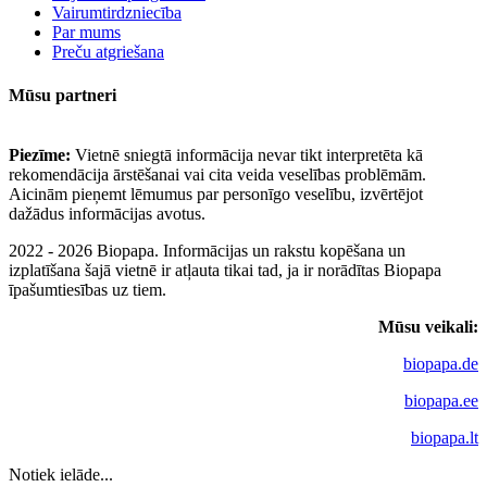
Vairumtirdzniecība
Par mums
Preču atgriešana
Mūsu partneri
Piezīme:
Vietnē sniegtā informācija nevar tikt interpretēta kā
rekomendācija ārstēšanai vai cita veida veselības problēmām.
Aicinām pieņemt lēmumus par personīgo veselību, izvērtējot
dažādus informācijas avotus.
2022 - 2026 Biopapa. Informācijas un rakstu kopēšana un
izplatīšana šajā vietnē ir atļauta tikai tad, ja ir norādītas Biopapa
īpašumtiesības uz tiem.
Mūsu veikali:
biopapa.de
biopapa.ee
biopapa.lt
Notiek ielāde...