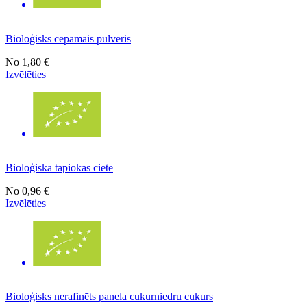
Bioloģisks cepamais pulveris
No
1,80 €
Izvēlēties
Bioloģiska tapiokas ciete
No
0,96 €
Izvēlēties
Bioloģisks nerafinēts panela cukurniedru cukurs