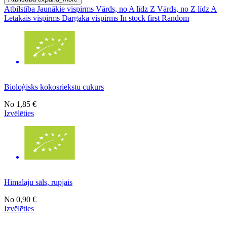
Atbilstība
Jaunākie vispirms
Vārds, no A līdz Z
Vārds, no Z līdz A
Lētākais vispirms
Dārgākā vispirms
In stock first
Random
Bioloģisks kokosriekstu cukurs
No
1,85 €
Izvēlēties
Himalaju sāls, rupjais
No
0,90 €
Izvēlēties