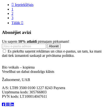

Iepriekšējais
1
2
3
Tālāk

Abonējiet avīzi
Un saņem
10% atlaidi
pirmajam pirkumam!
Es piekrītu saņemt reklāmas un citus e-pastus, un tam, ka mani
dati tiek izmantoti saskaņā ar privātuma politiku.
Bio veikals – kopiena
Veselībai un dabai draudzīgs klāsts
Žaliuomenė, UAB
A/S: LT89 3500 0100 1227 8243 Paysera
Uzņēmuma kods: 305766803
PVN kods: LT100014047611