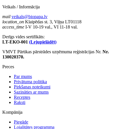
Veikals / Informācija
mail
veikals@biopapa.lv
location_on
Klaipēdas st. 3, Viļņa LT01118
access_time
I-V 10-19 val., VI 11-18 val.
Derīgs vides sertifikāts:
LT-EKO-001
(Lejupielādēt)
VMVT Pārtikas pārstrādes uzņēmuma reģistrācijas Nr.
Nr.
130020370.
Preces
Par mums
Privātuma politika
Pirkšanas noteikumi
Sazināties ar mums
Receptes
Raksti
Kompānija
Piegāde
Lojalitātes programma