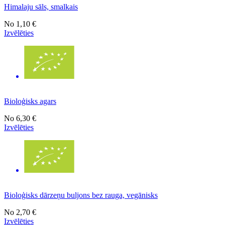
Himalaju sāls, smalkais
No
1,10 €
Izvēlēties
Bioloģisks agars
No
6,30 €
Izvēlēties
Bioloģisks dārzeņu buljons bez rauga, vegānisks
No
2,70 €
Izvēlēties