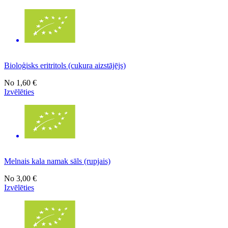
Bioloģisks eritritols (cukura aizstājējs)
No
1,60 €
Izvēlēties
Melnais kala namak sāls (rupjais)
No
3,00 €
Izvēlēties