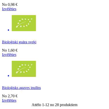
No
0,98 €
Izvēlēties
Bioloģiski guāra sveķi
No
1,60 €
Izvēlēties
Bioloģisks agaves inulīns
No
2,70 €
Izvēlēties
Attēlo 1-12 no 28 produktiem