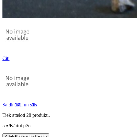
Citi
Saldinātāji un sāls
Tiek attēloti 28 produkti.
sort
Kārtot pēc:
Atbilstība
expand_more