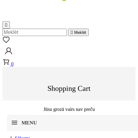


Meklēt
0
Shopping Cart
Jūsu grozā vairs nav preču
MENU