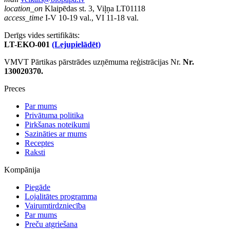
location_on
Klaipēdas st. 3, Viļņa LT01118
access_time
I-V 10-19 val., VI 11-18 val.
Derīgs vides sertifikāts:
LT-EKO-001
(Lejupielādēt)
VMVT Pārtikas pārstrādes uzņēmuma reģistrācijas Nr.
Nr.
130020370.
Preces
Par mums
Privātuma politika
Pirkšanas noteikumi
Sazināties ar mums
Receptes
Raksti
Kompānija
Piegāde
Lojalitātes programma
Vairumtirdzniecība
Par mums
Preču atgriešana