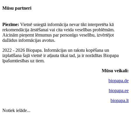
Mūsu partneri
Piezīme:
Vietnē sniegtā informācija nevar tikt interpretēta kā
rekomendācija ārstēšanai vai cita veida veselības problēmām.
Aicinām pieņemt lēmumus par personīgo veselību, izvērtējot
dažādus informācijas avotus.
2022 - 2026 Biopapa. Informācijas un rakstu kopēšana un
izplatīšana šajā vietnē ir atļauta tikai tad, ja ir norādītas Biopapa
īpašumtiesības uz tiem.
Mūsu veikali:
biopapa.de
biopapa.ee
biopapa.lt
Notiek ielāde...