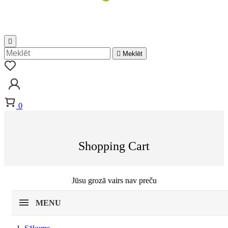


Meklēt
0
Shopping Cart
Jūsu grozā vairs nav preču
MENU