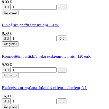
8,00 €




Uz grozu
Bioloģiska priežu ēteriskā eļļa, 10 ml
8,50 €




Uz grozu
Kompostējami mājdzīvnieku ekskrementu maisi, 120 gab.
9,90 €




Uz grozu
Ekoloģisks mazgāšanas līdzeklis visiem audumiem, 3 L
16,00 €




Uz grozu