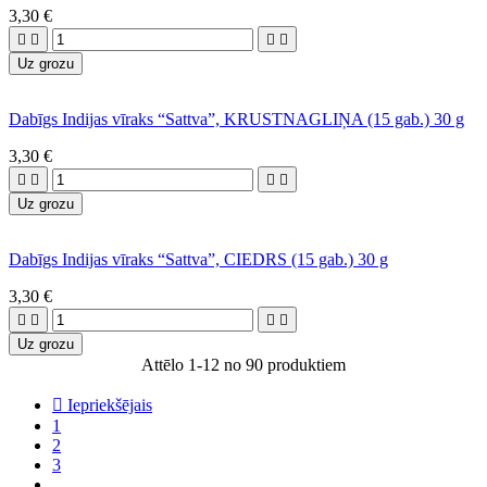
3,30 €




Uz grozu
Dabīgs Indijas vīraks “Sattva”, KRUSTNAGLIŅA (15 gab.) 30 g
3,30 €




Uz grozu
Dabīgs Indijas vīraks “Sattva”, CIEDRS (15 gab.) 30 g
3,30 €




Uz grozu
Attēlo 1-12 no 90 produktiem

Iepriekšējais
1
2
3
…