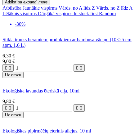
Atbilstība
expand_more
Atbilstība
Jaunākie vispirms
Vārds, no A līdz Z
Vārds, no Z līdz A
Lētākais vispirms
Dārgākā vispirms
In stock first
Random
-30%
Stikla trauks beramiem produktiem ar bambusa vāciņu (10×25 cm,
apm. 1,6 L)
6,30 €
9,00 €




Uz grozu
Ekoloģiska lavandas ēteriskā eļļa, 10ml
9,80 €




Uz grozu
Ekologiškas pipirmėčių eterinis aliejus, 10 ml