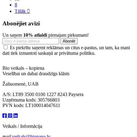
8
Tālāk

Abonējiet avīzi
Un saņem
10% atlaidi
pirmajam pirkumam!
Es piekrītu saņemt reklāmas un citus e-pastus, un tam, ka mani
dati tiek izmantoti saskaņā ar privātuma politiku.
Bio veikals – kopiena
Veselībai un dabai draudzīgs klāsts
Žaliuomenė, UAB
A/S: LT89 3500 0100 1227 8243 Paysera
Uzņēmuma kods: 305766803
PVN kods: LT100014047611
Veikals / Informācija
mail
veikals@biopapa.lv