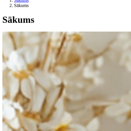
Sākums
Sākums
Sākums
Kategorijas
Pēc dzīvesveida
ES lauksaimniecība?
Cena