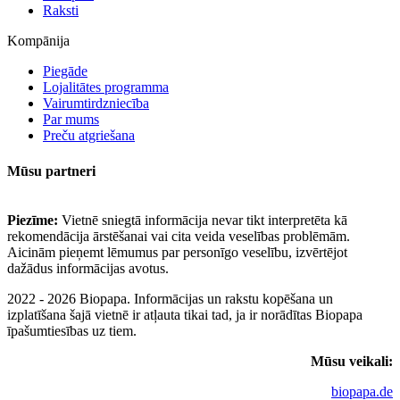
Raksti
Kompānija
Piegāde
Lojalitātes programma
Vairumtirdzniecība
Par mums
Preču atgriešana
Mūsu partneri
Piezīme:
Vietnē sniegtā informācija nevar tikt interpretēta kā
rekomendācija ārstēšanai vai cita veida veselības problēmām.
Aicinām pieņemt lēmumus par personīgo veselību, izvērtējot
dažādus informācijas avotus.
2022 - 2026 Biopapa. Informācijas un rakstu kopēšana un
izplatīšana šajā vietnē ir atļauta tikai tad, ja ir norādītas Biopapa
īpašumtiesības uz tiem.
Mūsu veikali:
biopapa.de