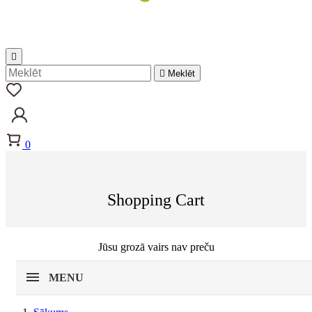


Meklēt
0
Shopping Cart
Jūsu grozā vairs nav preču
MENU