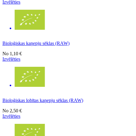
Izvēlēties
Bioloģiskas kaņepju sēklas (RAW)
No
1,10 €
Izvēlēties
Bioloģiskas lobītas kaņepju sēklas (RAW)
No
2,50 €
Izvēlēties