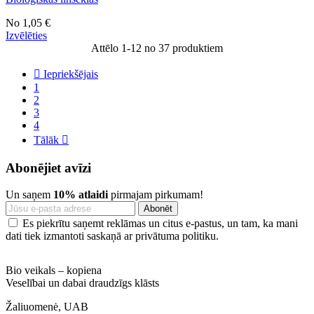
No
1,05 €
Izvēlēties
Attēlo 1-12 no 37 produktiem

Iepriekšējais
1
2
3
4
Tālāk

Abonējiet avīzi
Un saņem
10% atlaidi
pirmajam pirkumam!
Es piekrītu saņemt reklāmas un citus e-pastus, un tam, ka mani
dati tiek izmantoti saskaņā ar privātuma politiku.
Bio veikals – kopiena
Veselībai un dabai draudzīgs klāsts
Žaliuomenė, UAB