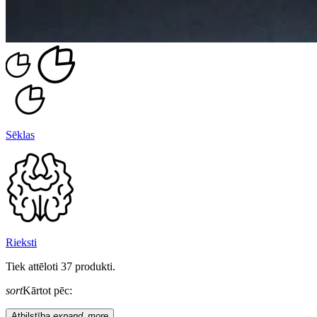
Sēklas
Rieksti
Tiek attēloti 37 produkti.
sort
Kārtot pēc:
Atbilstība
expand_more