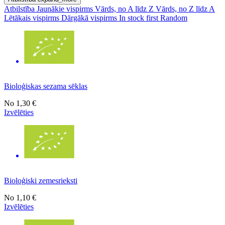
Atbilstība
Jaunākie vispirms
Vārds, no A līdz Z
Vārds, no Z līdz A
Lētākais vispirms
Dārgākā vispirms
In stock first
Random
Bioloģiskas sezama sēklas
No
1,30 €
Izvēlēties
Bioloģiski zemesrieksti
No
1,10 €
Izvēlēties