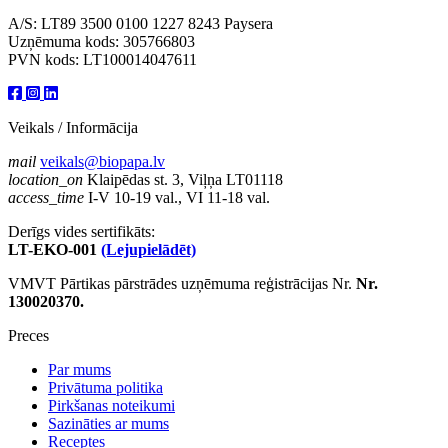
A/S: LT89 3500 0100 1227 8243 Paysera
Uzņēmuma kods: 305766803
PVN kods: LT100014047611
Veikals / Informācija
mail
veikals@biopapa.lv
location_on
Klaipēdas st. 3, Viļņa LT01118
access_time
I-V 10-19 val., VI 11-18 val.
Derīgs vides sertifikāts:
LT-EKO-001
(Lejupielādēt)
VMVT Pārtikas pārstrādes uzņēmuma reģistrācijas Nr.
Nr.
130020370.
Preces
Par mums
Privātuma politika
Pirkšanas noteikumi
Sazināties ar mums
Receptes