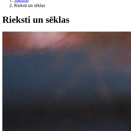
Sākums
Rieksti un sēklas
Rieksti un sēklas
Kategorijas
Pēc dzīvesveida
ES lauksaimniecība?
Cena