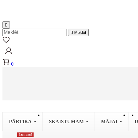


Meklēt
0
PĀRTIKA
SKAISTUMAM
MĀJAI
U
Jaunums!