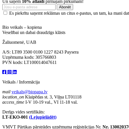
Un saņem
10% atlaidi
pirmajam pirkumam!
Es piekrītu saņemt reklāmas un citus e-pastus, un tam, ka mani dati
Bio veikals – kopiena
Veselībai un dabai draudzīgs klāsts
Žaliuomenė, UAB
A/S: LT89 3500 0100 1227 8243 Paysera
Uzņēmuma kods: 305766803
PVN kods: LT100014047611
Veikals / Informācija
mail
veikals@biopapa.lv
location_on
Klaipēdas st. 3, Viļņa LT01118
access_time
I-V 10-19 val., VI 11-18 val.
Derīgs vides sertifikāts:
LT-EKO-001
(Lejupielādēt)
VMVT Pārtikas pārstrādes uzņēmuma reģistrācijas Nr.
Nr. 13002037