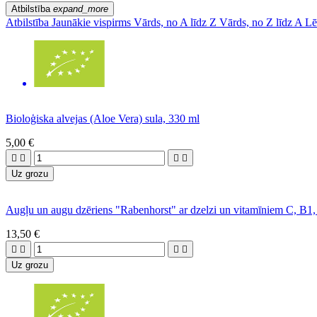
Atbilstība
expand_more
Atbilstība
Jaunākie vispirms
Vārds, no A līdz Z
Vārds, no Z līdz A
Lē
Bioloģiska alvejas (Aloe Vera) sula, 330 ml
5,00 €




Uz grozu
Augļu un augu dzēriens "Rabenhorst" ar dzelzi un vitamīniem C, B1
13,50 €




Uz grozu