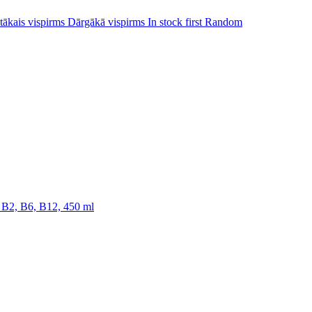
tākais vispirms
Dārgākā vispirms
In stock first
Random
, B2, B6, B12, 450 ml