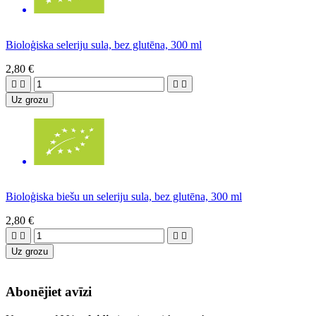
Bioloģiska seleriju sula, bez glutēna, 300 ml
2,80 €




Uz grozu
Bioloģiska biešu un seleriju sula, bez glutēna, 300 ml
2,80 €




Uz grozu
Abonējiet avīzi