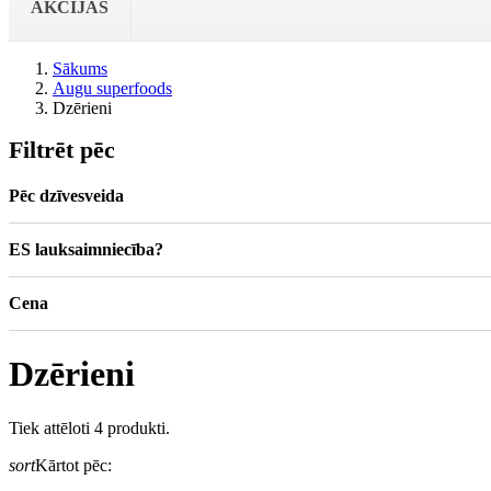
AKCIJAS
Sākums
Augu superfoods
Dzērieni
Filtrēt pēc
Pēc dzīvesveida
ES lauksaimniecība?
Cena
Dzērieni
Tiek attēloti 4 produkti.
sort
Kārtot pēc: