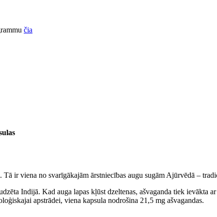
rogrammu
čia
ulas
 Tā ir viena no svarīgākajām ārstniecības augu sugām Ajūrvēdā – tradic
udzēta Indijā. Kad auga lapas kļūst dzeltenas, ašvaganda tiek ievākta ar
bioloģiskajai apstrādei, viena kapsula nodrošina 21,5 mg ašvagandas.