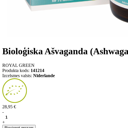
Bioloģiska Ašvaganda (Ashwaga
ROYAL GREEN
Produkta kods:
141214
Izcelsmes valsts:
Nīderlande
28,95 €
-
+
Pievienot grozam