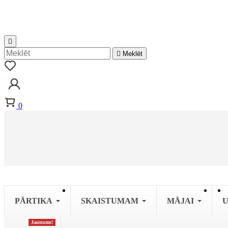


Meklēt
0
PĀRTIKA
SKAISTUMAM
MĀJAI
U
Jaunums!