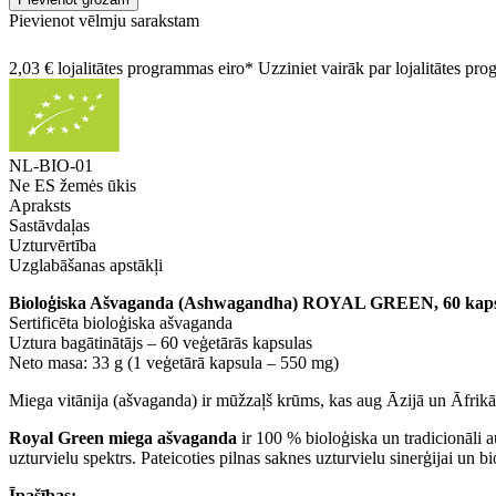
Pievienot vēlmju sarakstam
2,03 € lojalitātes programmas eiro* Uzziniet vairāk par lojalitātes p
NL-BIO-01
Ne ES žemės ūkis
Apraksts
Sastāvdaļas
Uzturvērtība
Uzglabāšanas apstākļi
Bioloģiska Ašvaganda (Ashwagandha) ROYAL GREEN, 60 kaps
Sertificēta bioloģiska ašvaganda
Uztura bagātinātājs – 60 veģetārās kapsulas
Neto masa: 33 g (1 veģetārā kapsula – 550 mg)
Miega vitānija (ašvaganda) ir mūžzaļš krūms, kas aug Āzijā un Āfrikā.
Royal Green miega ašvaganda
ir 100 % bioloģiska un tradicionāli a
uzturvielu spektrs. Pateicoties pilnas saknes uzturvielu sinerģijai un 
Īpašības: