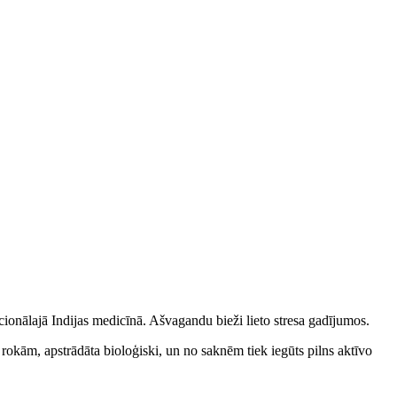
ionālajā Indijas medicīnā. Ašvagandu bieži lieto stresa gadījumos.
 rokām, apstrādāta bioloģiski, un no saknēm tiek iegūts pilns aktīvo