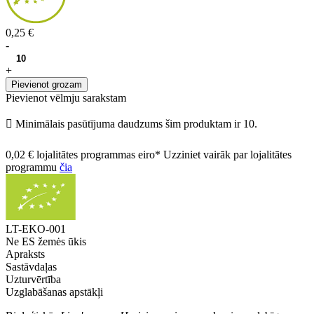
0,25 €
-
+
Pievienot grozam
Pievienot vēlmju sarakstam

Minimālais pasūtījuma daudzums šim produktam ir 10.
0,02 € lojalitātes programmas eiro* Uzziniet vairāk par lojalitātes
programmu
čia
LT-EKO-001
Ne ES žemės ūkis
Apraksts
Sastāvdaļas
Uzturvērtība
Uzglabāšanas apstākļi