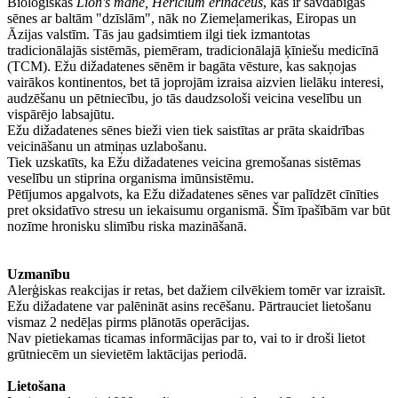
Bioloģiskās
Lion's mane, Hericium erinaceus
, kas ir savdabīgas
sēnes ar baltām "dzīslām", nāk no Ziemeļamerikas, Eiropas un
Āzijas valstīm. Tās jau gadsimtiem ilgi tiek izmantotas
tradicionālajās sistēmās, piemēram, tradicionālajā ķīniešu medicīnā
(TCM). Ežu dižadatenes sēnēm ir bagāta vēsture, kas sakņojas
vairākos kontinentos, bet tā joprojām izraisa aizvien lielāku interesi,
audzēšanu un pētniecību, jo tās daudzsološi veicina veselību un
vispārējo labsajūtu.
Ežu dižadatenes sēnes bieži vien tiek saistītas ar prāta skaidrības
veicināšanu un atmiņas uzlabošanu.
Tiek uzskatīts, ka Ežu dižadatenes veicina gremošanas sistēmas
veselību un stiprina organisma imūnsistēmu.
Pētījumos apgalvots, ka Ežu dižadatenes sēnes var palīdzēt cīnīties
pret oksidatīvo stresu un iekaisumu organismā. Šīm īpašībām var būt
nozīme hronisku slimību riska mazināšanā.
Uzmanību
Alerģiskas reakcijas ir retas, bet dažiem cilvēkiem tomēr var izraisīt.
Ežu dižadatene var palēnināt asins recēšanu. Pārtrauciet lietošanu
vismaz 2 nedēļas pirms plānotās operācijas.
Nav pietiekamas ticamas informācijas par to, vai to ir droši lietot
grūtniecēm un sievietēm laktācijas periodā.
Lietošana