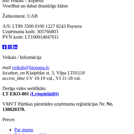
Bio veikals – kopiena
Veselībai un dabai draudzīgs klāsts
Žaliuomenė, UAB
A/S: LT89 3500 0100 1227 8243 Paysera
Uzņēmuma kods: 305766803
PVN kods: LT100014047611
Veikals / Informācija
mail
veikals@biopapa.lv
location_on
Klaipēdas st. 3, Viļņa LT01118
access_time
I-V 10-19 val., VI 11-18 val.
Derīgs vides sertifikāts:
LT-EKO-001
(Lejupielādēt)
VMVT Pārtikas pārstrādes uzņēmuma reģistrācijas Nr.
Nr.
130020370.
Preces
Par mums