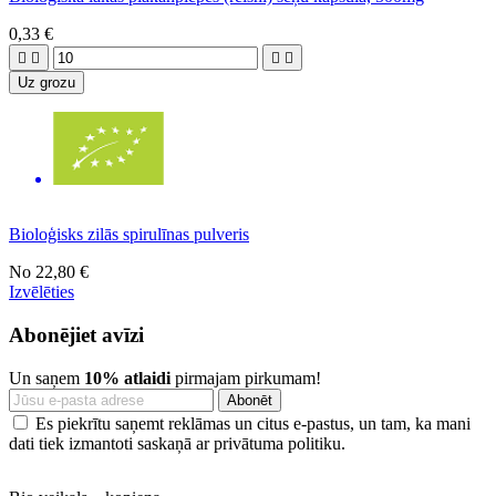
0,33 €




Uz grozu
Bioloģisks zilās spirulīnas pulveris
No
22,80 €
Izvēlēties
Abonējiet avīzi
Un saņem
10% atlaidi
pirmajam pirkumam!
Es piekrītu saņemt reklāmas un citus e-pastus, un tam, ka mani
dati tiek izmantoti saskaņā ar privātuma politiku.