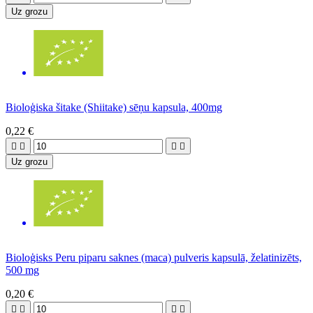
Uz grozu
Bioloģiska šitake (Shiitake) sēņu kapsula, 400mg
0,22 €




Uz grozu
Bioloģisks Peru piparu saknes (maca) pulveris kapsulā, želatinizēts,
500 mg
0,20 €



