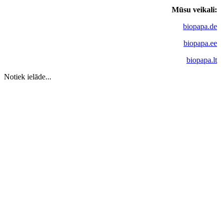
Mūsu veikali:
biopapa.de
biopapa.ee
biopapa.lt
Notiek ielāde...