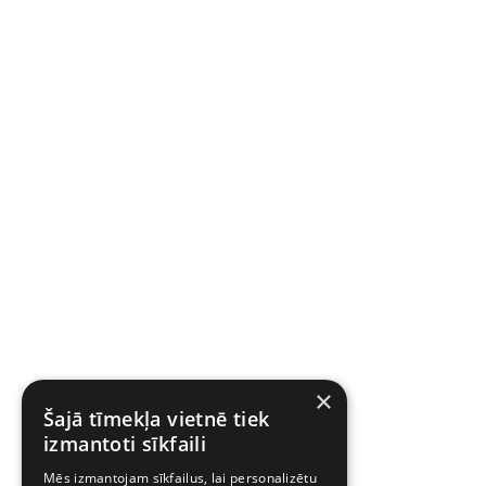
×
Šajā tīmekļa vietnē tiek
izmantoti sīkfaili
Mēs izmantojam sīkfailus, lai personalizētu