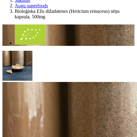
Sākums
Augu superfoods
Bioloģiska Ežu dižadatenes (Hericium erinaceus) sēņu
kapsula, 500mg