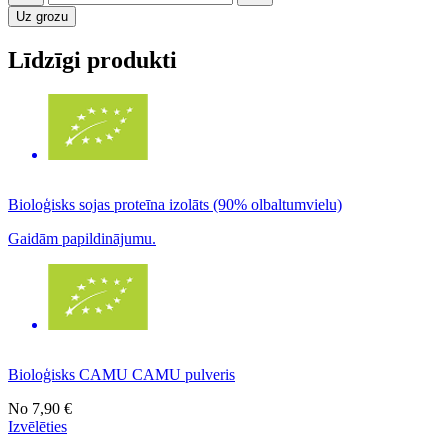
Uz grozu
Līdzīgi produkti
Bioloģisks sojas proteīna izolāts (90% olbaltumvielu)
Gaidām papildinājumu.
Bioloģisks CAMU CAMU pulveris
No
7,90 €
Izvēlēties