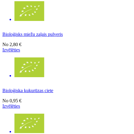
Bioloģisks miežu zaļais pulveris
No
2,80 €
Izvēlēties
Bioloģiska kukurūzas ciete
No
0,95 €
Izvēlēties