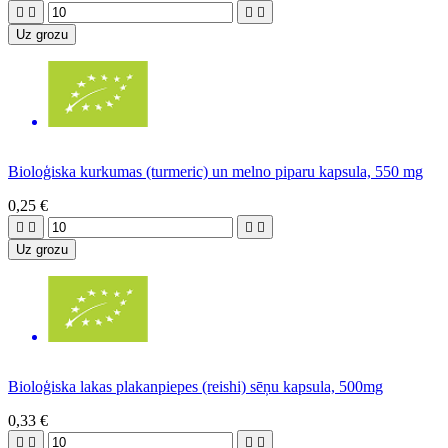




Uz grozu
Bioloģiska kurkumas (turmeric) un melno piparu kapsula, 550 mg
0,25 €




Uz grozu
Bioloģiska lakas plakanpiepes (reishi) sēņu kapsula, 500mg
0,33 €



