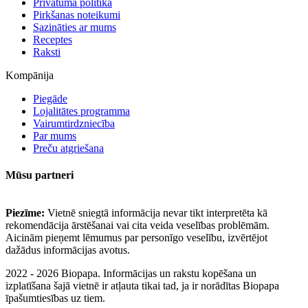
Privātuma politika
Pirkšanas noteikumi
Sazināties ar mums
Receptes
Raksti
Kompānija
Piegāde
Lojalitātes programma
Vairumtirdzniecība
Par mums
Preču atgriešana
Mūsu partneri
Piezīme:
Vietnē sniegtā informācija nevar tikt interpretēta kā
rekomendācija ārstēšanai vai cita veida veselības problēmām.
Aicinām pieņemt lēmumus par personīgo veselību, izvērtējot
dažādus informācijas avotus.
2022 - 2026 Biopapa. Informācijas un rakstu kopēšana un
izplatīšana šajā vietnē ir atļauta tikai tad, ja ir norādītas Biopapa
īpašumtiesības uz tiem.