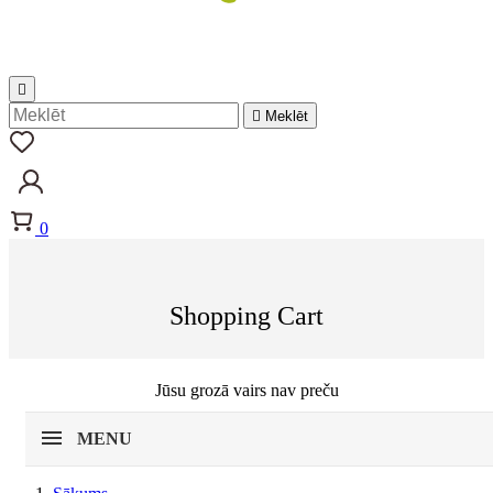


Meklēt
0
Shopping Cart
Jūsu grozā vairs nav preču
MENU