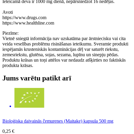
Ieteicamā deva ir 1000 mg dienā, nepārsniedzot 16 nedēļas.
Avoti
https://www.drugs.com
https://www.healthline.com
Piezīme:
Vietnē sniegtā informācija nav uzskatāma par ārstniecisku vai cita
veida veselības problēmu risināšanas ieteikumu. Sveramie produkti
iespējamās krusteniskās kontaminācijas dēļ var saturēt riekstu,
zemesriekstu, glutēna, sojas, sezama, lupīnu un sinepju pēdas.
Produktu krāsas un toņi attēlos var nedaudz atšķirties no faktiskās
produkta krāsas.
Jums varētu patikt arī
Bioloģiska daivainās čemurenes (Maitake) kapsula 500 mg
0,25 €