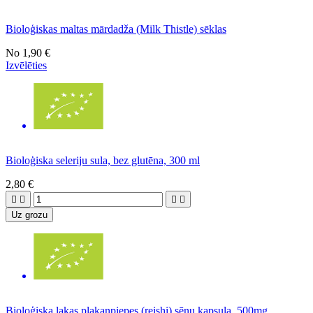
Bioloģiskas maltas mārdadža (Milk Thistle) sēklas
No
1,90 €
Izvēlēties
Bioloģiska seleriju sula, bez glutēna, 300 ml
2,80 €




Uz grozu
Bioloģiska lakas plakanpiepes (reishi) sēņu kapsula, 500mg