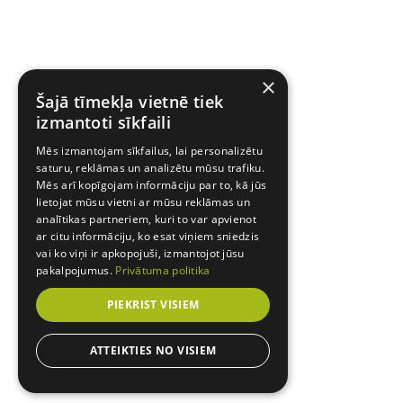
×
Šajā tīmekļa vietnē tiek
izmantoti sīkfaili
Mēs izmantojam sīkfailus, lai personalizētu
saturu, reklāmas un analizētu mūsu trafiku.
Mēs arī kopīgojam informāciju par to, kā jūs
lietojat mūsu vietni ar mūsu reklāmas un
analītikas partneriem, kuri to var apvienot
ar citu informāciju, ko esat viņiem sniedzis
vai ko viņi ir apkopojuši, izmantojot jūsu
pakalpojumus.
Privātuma politika
PIEKRIST VISIEM
ATTEIKTIES NO VISIEM