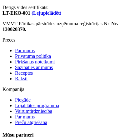
Derīgs vides sertifikāts:
LT-EKO-001
(Lejupielādēt)
VMVT Pārtikas pārstrādes uzņēmuma reģistrācijas Nr.
Nr.
130020370.
Preces
Par mums
Privātuma politika
Pirkšanas noteikumi
Sazināties ar mums
Receptes
Raksti
Kompānija
Piegāde
Lojalitātes programma
Vairumtirdzniecība
Par mums
Preču atgriešana
Mūsu partneri