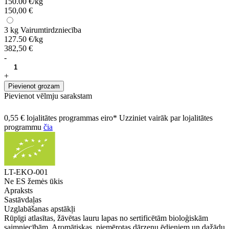
150.00 €/kg
150,00 €
3 kg
Vairumtirdzniecība
127.50 €/kg
382,50 €
-
+
Pievienot grozam
Pievienot vēlmju sarakstam
0,55 € lojalitātes programmas eiro* Uzziniet vairāk par lojalitātes
programmu
čia
LT-EKO-001
Ne ES žemės ūkis
Apraksts
Sastāvdaļas
Uzglabāšanas apstākļi
Rūpīgi atlasītas, žāvētas lauru lapas no sertificētām bioloģiskām
saimniecībām. Aromātiskas, piemērotas dārzeņu ēdieniem un dažādu