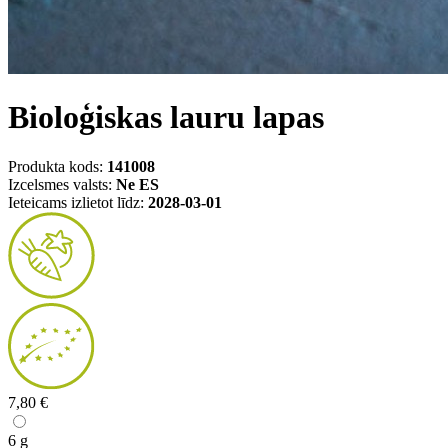
Bioloģiskas lauru lapas
Produkta kods:
141008
Izcelsmes valsts:
Ne ES
Ieteicams izlietot līdz:
2028-03-01
7,80 €
6 g