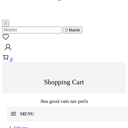


Meklēt
0
Shopping Cart
Jūsu grozā vairs nav preču
MENU