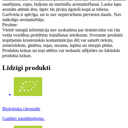
sautējumu, zupu, buljonu un marināžu aromatizēšanai. Lauka lapu
aromāts attīstās lēni, tāpēc tās jāvāra ilgstoši kopā ar ēdienu.
Garšviela ir spēcīga, un to nav nepieciešams pievienot daudz. Nav
mākslīgo aromatizētāju.
Piezīme:
Vietnē sniegtā informācija nav uzskatāma par ārstniecisku vai cita
veida veselības problēmu risināšanas ieteikumu. Sveramie produkti
iespējamās krusteniskās kontaminācijas dēļ var saturēt riekstu,
zemesriekstu, glutēna, sojas, sezama, lupīnu un sinepju pēdas.
Produktu krāsas un toņi attēlos var nedaudz atšķirties no faktiskās
produkta krāsas.
Līdzīgi produkti
Bioloģiska citronzāle
Gaidām papildinājumu.