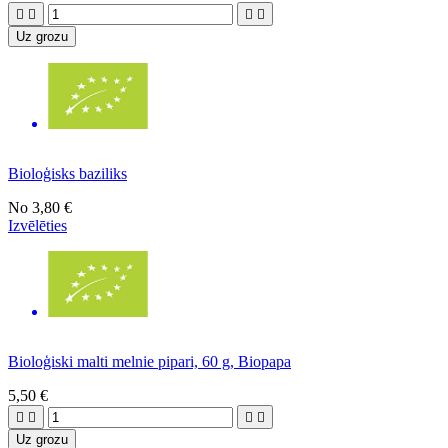




Uz grozu
Bioloģisks baziliks
No
3,80 €
Izvēlēties
Bioloģiski malti melnie pipari, 60 g, Biopapa
5,50 €




Uz grozu