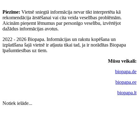
Piezīme:
Vietnē sniegtā informācija nevar tikt interpretēta kā
rekomendācija ārstēšanai vai cita veida veselības problēmām.
Aicinām pieņemt lēmumus par personīgo veselību, izvērtējot
dažādus informācijas avotus.
2022 - 2026 Biopapa. Informācijas un rakstu kopēšana un
izplatīšana šajā vietnē ir atļauta tikai tad, ja ir norādītas Biopapa
īpašumtiesības uz tiem.
Mūsu veikali:
biopapa.de
biopapa.ee
biopapa.lt
Notiek ielāde...