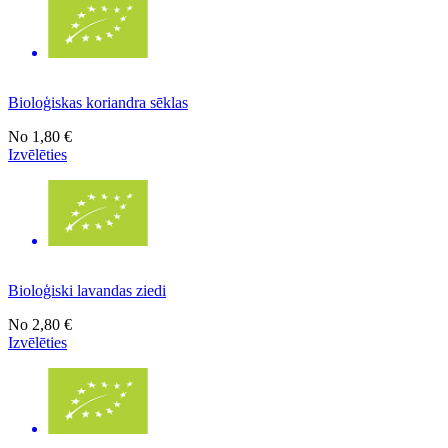
Bioloģiskas koriandra sēklas
No
1,80 €
Izvēlēties
Bioloģiski lavandas ziedi
No
2,80 €
Izvēlēties