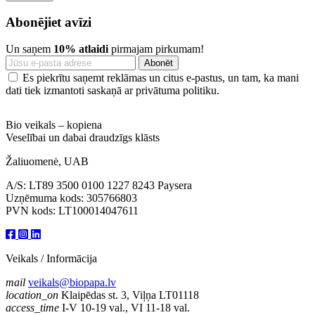
Abonējiet avīzi
Un saņem
10% atlaidi
pirmajam pirkumam!
Es piekrītu saņemt reklāmas un citus e-pastus, un tam, ka mani
dati tiek izmantoti saskaņā ar privātuma politiku.
Bio veikals – kopiena
Veselībai un dabai draudzīgs klāsts
Žaliuomenė, UAB
A/S: LT89 3500 0100 1227 8243 Paysera
Uzņēmuma kods: 305766803
PVN kods: LT100014047611
Veikals / Informācija
mail
veikals@biopapa.lv
location_on
Klaipēdas st. 3, Viļņa LT01118
access_time
I-V 10-19 val., VI 11-18 val.