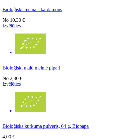
Bioloģisks melnais kardamons
No
10,30 €
Izvēlēties
Bioloģiski malti melnie pipari
No
2,30 €
Izvēlēties
Bioloģisks kurkuma pulveris, 64 g, Biopapa
4,00 €