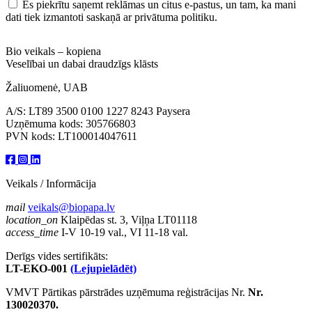
Es piekrītu saņemt reklāmas un citus e-pastus, un tam, ka mani
dati tiek izmantoti saskaņā ar privātuma politiku.
Bio veikals – kopiena
Veselībai un dabai draudzīgs klāsts
Žaliuomenė, UAB
A/S: LT89 3500 0100 1227 8243 Paysera
Uzņēmuma kods: 305766803
PVN kods: LT100014047611
Veikals / Informācija
mail
veikals@biopapa.lv
location_on
Klaipēdas st. 3, Viļņa LT01118
access_time
I-V 10-19 val., VI 11-18 val.
Derīgs vides sertifikāts:
LT-EKO-001
(Lejupielādēt)
VMVT Pārtikas pārstrādes uzņēmuma reģistrācijas Nr.
Nr.
130020370.