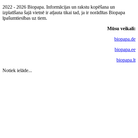
2022 - 2026 Biopapa. Informācijas un rakstu kopēšana un
izplatīšana šajā vietnē ir atļauta tikai tad, ja ir norādītas Biopapa
īpašumtiesības uz tiem.
Mūsu veikali:
biopapa.de
biopapa.ee
biopapa.lt
Notiek ielāde...