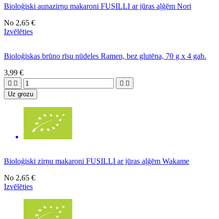
Bioloģiski aunazirņu makaroni FUSILLI ar jūras aļģēm Nori
No
2,65 €
Izvēlēties
Bioloģiskas brūno rīsu nūdeles Ramen, bez glutēna, 70 g x 4 gab.
3,99 €




Uz grozu
Bioloģiski zirņu makaroni FUSILLI ar jūras aļģēm Wakame
No
2,65 €
Izvēlēties