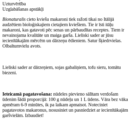
Uzturvērtība
Uzglabāšanas apstākļi
Bionaturalis
cieto kviešu makaroni tiek ražoti tikai no Itālijā
audzētiem bioloģiskajiem cietajiem kviešiem. Tie ir īsti itāļu
makaroni, kas gatavoti pēc senas un pārbaudītas receptes. Tiem ir
nevainojama kvalitāte un maiga garša. Lieliski sader ar jūsu
iecienītākajām mērcēm un dārzeņu ēdieniem. Satur šķiedrvielas.
Olbaltumvielu avots.
Lieliski sader ar dārzeņiem, sojas gabaliņiem, tofu sieru, tomātu
biezeni.
Ieteicamā pagatavošana:
nūdeles pievieno sālītam verdošam
ūdenim šādā proporcijā: 100 g nūdeļu un 1 L ūdens. Vāra bez vāka
apmēram 6-9 minūtes, ik pa laikam apmaisot. Noteciniet
pagatavotos makaronus, nosusiniet un pasniedziet ar iecienītākajām
garšvielām. Izbaudiet!