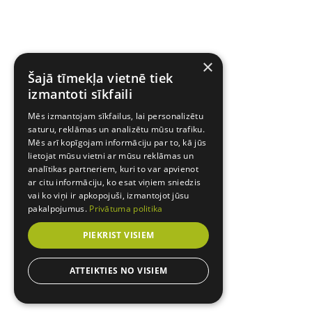
×
Šajā tīmekļa vietnē tiek
izmantoti sīkfaili
Mēs izmantojam sīkfailus, lai personalizētu
saturu, reklāmas un analizētu mūsu trafiku.
Mēs arī kopīgojam informāciju par to, kā jūs
lietojat mūsu vietni ar mūsu reklāmas un
analītikas partneriem, kuri to var apvienot
ar citu informāciju, ko esat viņiem sniedzis
vai ko viņi ir apkopojuši, izmantojot jūsu
pakalpojumus.
Privātuma politika
PIEKRIST VISIEM
ATTEIKTIES NO VISIEM