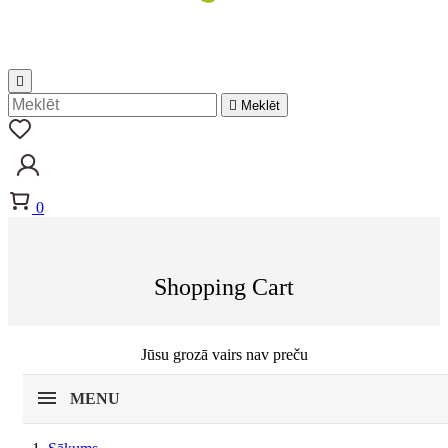


Meklēt
0
Shopping Cart
Jūsu grozā vairs nav preču
MENU