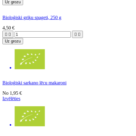
Uz grozu
Bioloģiski griķu spageti, 250 g
4,50 €




Uz grozu
Bioloģiski sarkano lēcu makaroni
No
1,95 €
Izvēlēties