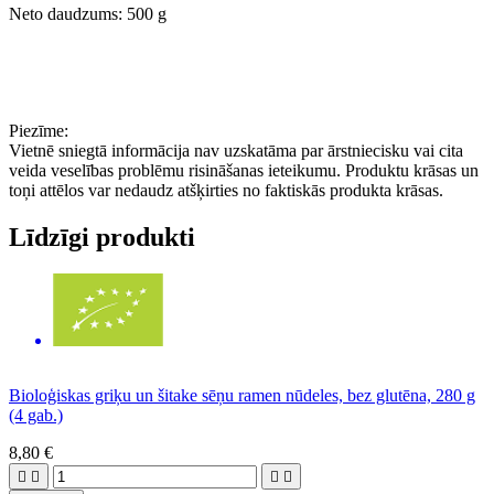
Neto daudzums: 500 g
Piezīme:
Vietnē sniegtā informācija nav uzskatāma par ārstniecisku vai cita
veida veselības problēmu risināšanas ieteikumu. Produktu krāsas un
toņi attēlos var nedaudz atšķirties no faktiskās produkta krāsas.
Līdzīgi produkti
Bioloģiskas griķu un šitake sēņu ramen nūdeles, bez glutēna, 280 g
(4 gab.)
8,80 €



