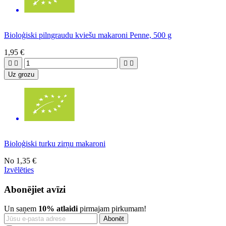
Bioloģiski pilngraudu kviešu makaroni Penne, 500 g
1,95 €




Uz grozu
Bioloģiski turku zirņu makaroni
No
1,35 €
Izvēlēties
Abonējiet avīzi
Un saņem
10% atlaidi
pirmajam pirkumam!