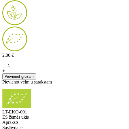
2,00 €
-
+
Pievienot grozam
Pievienot vēlmju sarakstam
LT-EKO-001
ES žemės ūkis
Apraksts
Sastāvdaļas