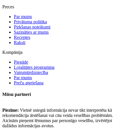
Preces
Par mums
Privātuma politika
Pirkšanas noteikumi
Sazināties ar mums
Receptes
Raksti
Kompānija
Piegāde
Lojalitātes programma
Vairumtirdzniecība
Par mums
Preču atgriešana
Mūsu partneri
Piezīme:
Vietnē sniegtā informācija nevar tikt interpretēta kā
rekomendācija ārstēšanai vai cita veida veselības problēmām.
Aicinām pieņemt lēmumus par personīgo veselību, izvērtējot
dažādus informācijas avotus.