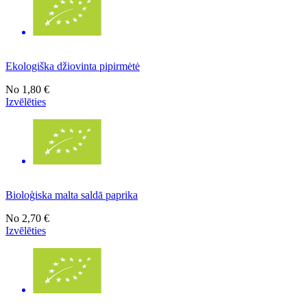
Ekologiška džiovinta pipirmėtė
No
1,80 €
Izvēlēties
Bioloģiska malta saldā paprika
No
2,70 €
Izvēlēties