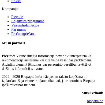
Raksti
Kompānija
Piegāde
Lojalitātes programma
Vairumtirdzniecība
Par mums
Preču atgriešana
Mūsu partneri
Piezīme:
Vietnē sniegtā informācija nevar tikt interpretēta kā
rekomendācija ārstēšanai vai cita veida veselības problēmām.
Aicinām pieņemt lēmumus par personīgo veselību, izvērtējot
dažādus informācijas avotus.
2022 - 2026 Biopapa. Informācijas un rakstu kopēšana un
izplatīšana šajā vietnē ir atļauta tikai tad, ja ir norādītas Biopapa
īpašumtiesības uz tiem.
Mūsu veikali:
biopapa.de