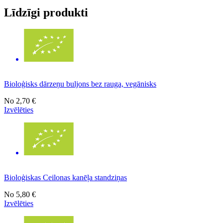
Līdzīgi produkti
Bioloģisks dārzeņu buljons bez rauga, vegānisks
No
2,70 €
Izvēlēties
Bioloģiskas Ceilonas kanēļa standziņas
No
5,80 €
Izvēlēties