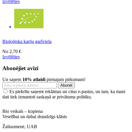
Izvēlēties
Bioloģiska karija garšviela
No
2,70 €
Izvēlēties
Abonējiet avīzi
Un saņem
10% atlaidi
pirmajam pirkumam!
Es piekrītu saņemt reklāmas un citus e-pastus, un tam, ka mani
dati tiek izmantoti saskaņā ar privātuma politiku.
Bio veikals – kopiena
Veselībai un dabai draudzīgs klāsts
Žaliuomenė, UAB