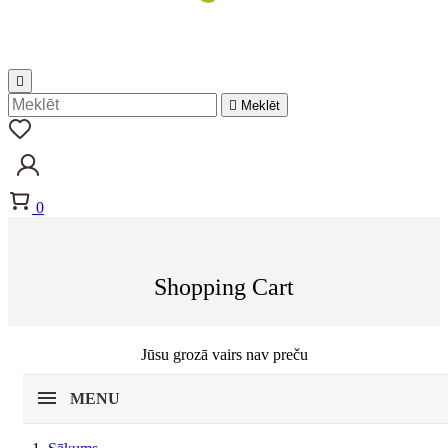


Meklēt
0
Shopping Cart
Jūsu grozā vairs nav preču
MENU