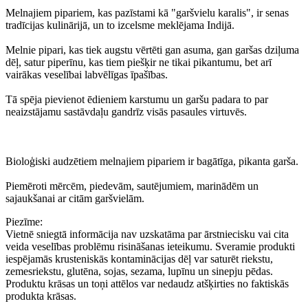
Melnajiem pipariem, kas pazīstami kā "garšvielu karalis", ir senas
tradīcijas kulinārijā, un to izcelsme meklējama Indijā.
Melnie pipari, kas tiek augstu vērtēti gan asuma, gan garšas dziļuma
dēļ, satur piperīnu, kas tiem piešķir ne tikai pikantumu, bet arī
vairākas veselībai labvēlīgas īpašības.
Tā spēja pievienot ēdieniem karstumu un garšu padara to par
neaizstājamu sastāvdaļu gandrīz visās pasaules virtuvēs.
Bioloģiski audzētiem melnajiem pipariem ir bagātīga, pikanta garša.
Piemēroti mērcēm, piedevām, sautējumiem, marinādēm un
sajaukšanai ar citām garšvielām.
Piezīme:
Vietnē sniegtā informācija nav uzskatāma par ārstniecisku vai cita
veida veselības problēmu risināšanas ieteikumu. Sveramie produkti
iespējamās krusteniskās kontaminācijas dēļ var saturēt riekstu,
zemesriekstu, glutēna, sojas, sezama, lupīnu un sinepju pēdas.
Produktu krāsas un toņi attēlos var nedaudz atšķirties no faktiskās
produkta krāsas.