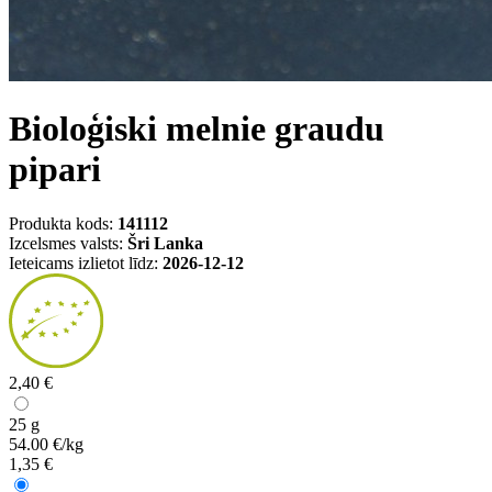
Bioloģiski melnie graudu
pipari
Produkta kods:
141112
Izcelsmes valsts:
Šri Lanka
Ieteicams izlietot līdz:
2026-12-12
2,40 €
25 g
54.00 €/kg
1,35 €