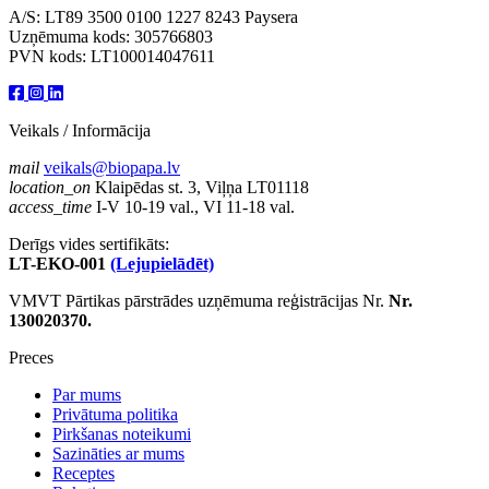
A/S: LT89 3500 0100 1227 8243 Paysera
Uzņēmuma kods: 305766803
PVN kods: LT100014047611
Veikals / Informācija
mail
veikals@biopapa.lv
location_on
Klaipēdas st. 3, Viļņa LT01118
access_time
I-V 10-19 val., VI 11-18 val.
Derīgs vides sertifikāts:
LT-EKO-001
(Lejupielādēt)
VMVT Pārtikas pārstrādes uzņēmuma reģistrācijas Nr.
Nr.
130020370.
Preces
Par mums
Privātuma politika
Pirkšanas noteikumi
Sazināties ar mums
Receptes