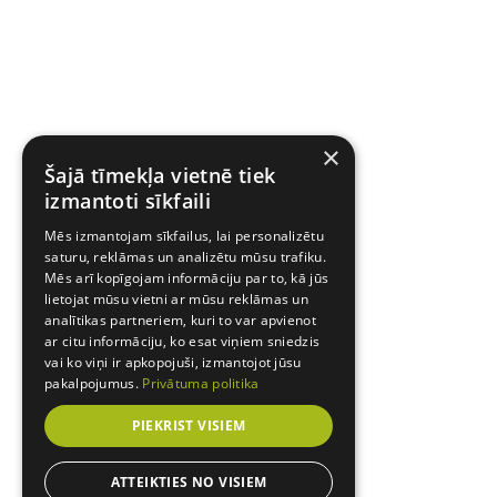
×
Šajā tīmekļa vietnē tiek
izmantoti sīkfaili
Mēs izmantojam sīkfailus, lai personalizētu
saturu, reklāmas un analizētu mūsu trafiku.
Mēs arī kopīgojam informāciju par to, kā jūs
lietojat mūsu vietni ar mūsu reklāmas un
analītikas partneriem, kuri to var apvienot
ar citu informāciju, ko esat viņiem sniedzis
vai ko viņi ir apkopojuši, izmantojot jūsu
pakalpojumus.
Privātuma politika
PIEKRIST VISIEM
ATTEIKTIES NO VISIEM