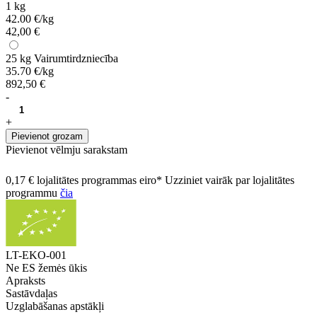
1 kg
42.00 €/kg
42,00 €
25 kg
Vairumtirdzniecība
35.70 €/kg
892,50 €
-
+
Pievienot grozam
Pievienot vēlmju sarakstam
0,17 € lojalitātes programmas eiro* Uzziniet vairāk par lojalitātes
programmu
čia
LT-EKO-001
Ne ES žemės ūkis
Apraksts
Sastāvdaļas
Uzglabāšanas apstākļi