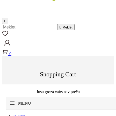


Meklēt
0
Shopping Cart
Jūsu grozā vairs nav preču
MENU