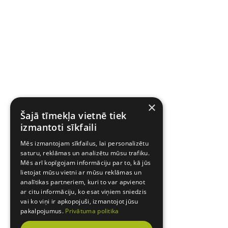
×
Šajā tīmekļa vietnē tiek
izmantoti sīkfaili
Mēs izmantojam sīkfailus, lai personalizētu
saturu, reklāmas un analizētu mūsu trafiku.
Mēs arī kopīgojam informāciju par to, kā jūs
lietojat mūsu vietni ar mūsu reklāmas un
analītikas partneriem, kuri to var apvienot
ar citu informāciju, ko esat viņiem sniedzis
vai ko viņi ir apkopojuši, izmantojot jūsu
pakalpojumus.
Privātuma politika