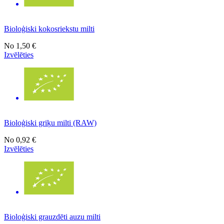
Bioloģiski kokosriekstu milti
No
1,50 €
Izvēlēties
Bioloģiski griķu milti (RAW)
No
0,92 €
Izvēlēties
Bioloģiski grauzdēti auzu milti