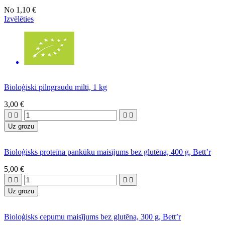
No
1,10 €
Izvēlēties
Bioloģiski pilngraudu milti, 1 kg
3,00 €




Uz grozu
Bioloģisks proteīna pankūku maisījums bez glutēna, 400 g, Bett’r
5,00 €




Uz grozu
Bioloģisks cepumu maisījums bez glutēna, 300 g, Bett’r