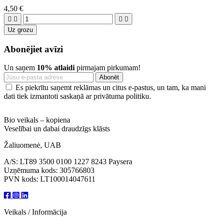
4,50 €




Uz grozu
Abonējiet avīzi
Un saņem
10% atlaidi
pirmajam pirkumam!
Es piekrītu saņemt reklāmas un citus e-pastus, un tam, ka mani
dati tiek izmantoti saskaņā ar privātuma politiku.
Bio veikals – kopiena
Veselībai un dabai draudzīgs klāsts
Žaliuomenė, UAB
A/S: LT89 3500 0100 1227 8243 Paysera
Uzņēmuma kods: 305766803
PVN kods: LT100014047611
Veikals / Informācija