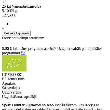
25 kg
Vairumtirdzniecība
5.10 €/kg
127,50 €
-
+
Pievienot grozam
Pievienot vēlmju sarakstam
0,06 € lojalitātes programmas eiro* Uzziniet vairāk par lojalitātes
programmu
čia
LT-EKO-001
ES žemės ūkis
Apraksts
Sastāvdaļas
Uzturvērtība
Uzglabāšanas apstākļi
Speltas milti tiek gatavoti no seno kviešu šķirnes, kas izceļas ar
nedaudz riekstainu un saldenāku garšu nekā parastie kvieši. Tie ir