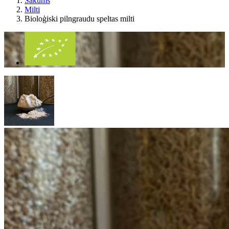
Sākums
Milti
Bioloģiski pilngraudu speltas milti