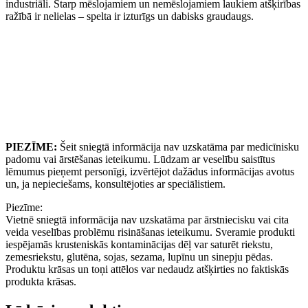
industriāli. Starp mēslojamiem un nemēslojamiem laukiem atšķirības
ražībā ir nelielas – spelta ir izturīgs un dabisks graudaugs.
PIEZĪME:
Šeit sniegtā informācija nav uzskatāma par medicīnisku
padomu vai ārstēšanas ieteikumu. Lūdzam ar veselību saistītus
lēmumus pieņemt personīgi, izvērtējot dažādus informācijas avotus
un, ja nepieciešams, konsultējoties ar speciālistiem.
Piezīme:
Vietnē sniegtā informācija nav uzskatāma par ārstniecisku vai cita
veida veselības problēmu risināšanas ieteikumu. Sveramie produkti
iespējamās krusteniskās kontaminācijas dēļ var saturēt riekstu,
zemesriekstu, glutēna, sojas, sezama, lupīnu un sinepju pēdas.
Produktu krāsas un toņi attēlos var nedaudz atšķirties no faktiskās
produkta krāsas.