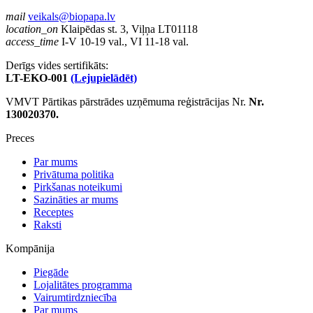
mail
veikals@biopapa.lv
location_on
Klaipēdas st. 3, Viļņa LT01118
access_time
I-V 10-19 val., VI 11-18 val.
Derīgs vides sertifikāts:
LT-EKO-001
(Lejupielādēt)
VMVT Pārtikas pārstrādes uzņēmuma reģistrācijas Nr.
Nr.
130020370.
Preces
Par mums
Privātuma politika
Pirkšanas noteikumi
Sazināties ar mums
Receptes
Raksti
Kompānija
Piegāde
Lojalitātes programma
Vairumtirdzniecība
Par mums