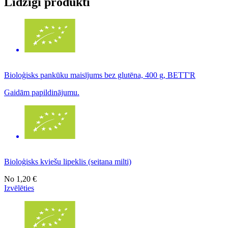
Līdzīgi produkti
Bioloģisks pankūku maisījums bez glutēna, 400 g, BETT'R
Gaidām papildinājumu.
Bioloģisks kviešu lipeklis (seitana milti)
No
1,20 €
Izvēlēties