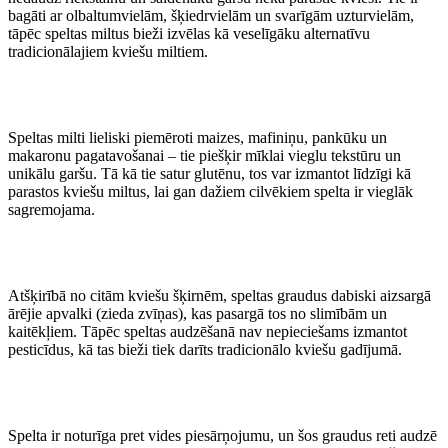
bagāti ar olbaltumvielām, šķiedrvielām un svarīgām uzturvielām,
tāpēc speltas miltus bieži izvēlas kā veselīgāku alternatīvu
tradicionālajiem kviešu miltiem.
Speltas milti lieliski piemēroti maizes, mafiniņu, pankūku un
makaronu pagatavošanai – tie piešķir mīklai vieglu tekstūru un
unikālu garšu. Tā kā tie satur glutēnu, tos var izmantot līdzīgi kā
parastos kviešu miltus, lai gan dažiem cilvēkiem spelta ir vieglāk
sagremojama.
Atšķirībā no citām kviešu šķirnēm, speltas graudus dabiski aizsargā
ārējie apvalki (zieda zvīņas), kas pasargā tos no slimībām un
kaitēkļiem. Tāpēc speltas audzēšanā nav nepieciešams izmantot
pesticīdus, kā tas bieži tiek darīts tradicionālo kviešu gadījumā.
Spelta ir noturīga pret vides piesārņojumu, un šos graudus reti audzē