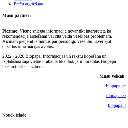
Preču atgriešana
Mūsu partneri
Piezīme:
Vietnē sniegtā informācija nevar tikt interpretēta kā
rekomendācija ārstēšanai vai cita veida veselības problēmām.
Aicinām pieņemt lēmumus par personīgo veselību, izvērtējot
dažādus informācijas avotus.
2022 - 2026 Biopapa. Informācijas un rakstu kopēšana un
izplatīšana šajā vietnē ir atļauta tikai tad, ja ir norādītas Biopapa
īpašumtiesības uz tiem.
Mūsu veikali:
biopapa.de
biopapa.ee
biopapa.lt
Notiek ielāde...