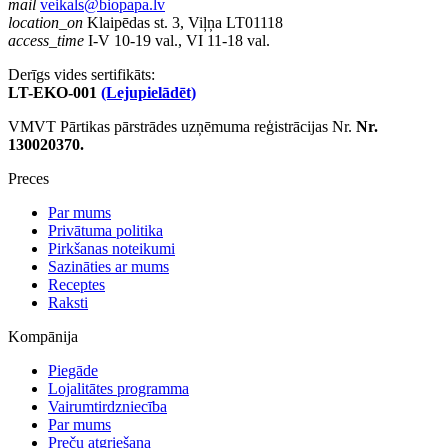
mail
veikals@biopapa.lv
location_on
Klaipēdas st. 3, Viļņa LT01118
access_time
I-V 10-19 val., VI 11-18 val.
Derīgs vides sertifikāts:
LT-EKO-001
(Lejupielādēt)
VMVT Pārtikas pārstrādes uzņēmuma reģistrācijas Nr.
Nr.
130020370.
Preces
Par mums
Privātuma politika
Pirkšanas noteikumi
Sazināties ar mums
Receptes
Raksti
Kompānija
Piegāde
Lojalitātes programma
Vairumtirdzniecība
Par mums
Preču atgriešana