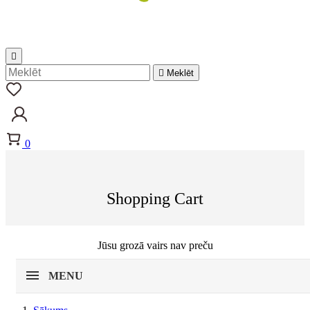


Meklēt
0
Shopping Cart
Jūsu grozā vairs nav preču
MENU