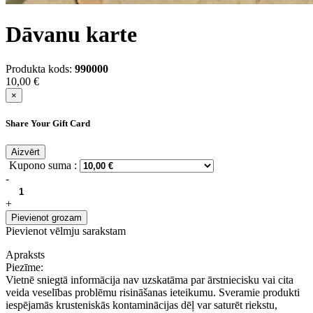
Dāvanu karte
Produkta kods:
990000
10,00 €
×
Share Your Gift Card
Aizvērt
Kupono suma :
-
+
Pievienot grozam
Pievienot vēlmju sarakstam
Apraksts
Piezīme:
Vietnē sniegtā informācija nav uzskatāma par ārstniecisku vai cita
veida veselības problēmu risināšanas ieteikumu. Sveramie produkti
iespējamās krusteniskās kontaminācijas dēļ var saturēt riekstu,