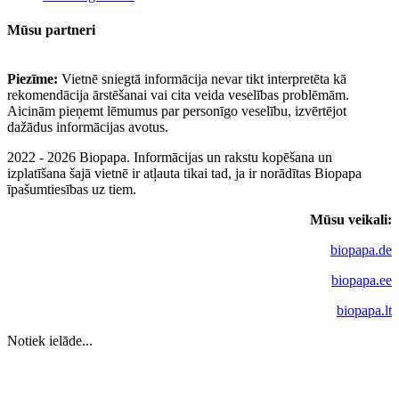
Mūsu partneri
Piezīme:
Vietnē sniegtā informācija nevar tikt interpretēta kā
rekomendācija ārstēšanai vai cita veida veselības problēmām.
Aicinām pieņemt lēmumus par personīgo veselību, izvērtējot
dažādus informācijas avotus.
2022 - 2026 Biopapa. Informācijas un rakstu kopēšana un
izplatīšana šajā vietnē ir atļauta tikai tad, ja ir norādītas Biopapa
īpašumtiesības uz tiem.
Mūsu veikali:
biopapa.de
biopapa.ee
biopapa.lt
Notiek ielāde...