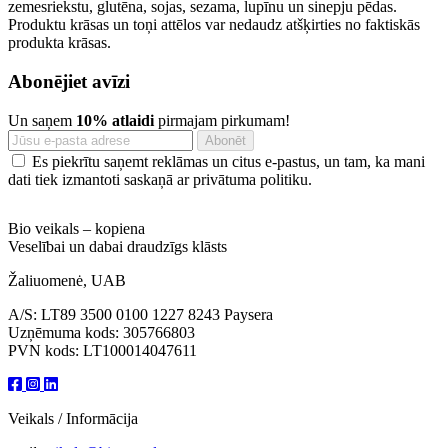
zemesriekstu, glutēna, sojas, sezama, lupīnu un sinepju pēdas.
Produktu krāsas un toņi attēlos var nedaudz atšķirties no faktiskās
produkta krāsas.
Abonējiet avīzi
Un saņem
10% atlaidi
pirmajam pirkumam!
Es piekrītu saņemt reklāmas un citus e-pastus, un tam, ka mani
dati tiek izmantoti saskaņā ar privātuma politiku.
Bio veikals – kopiena
Veselībai un dabai draudzīgs klāsts
Žaliuomenė, UAB
A/S: LT89 3500 0100 1227 8243 Paysera
Uzņēmuma kods: 305766803
PVN kods: LT100014047611
Veikals / Informācija