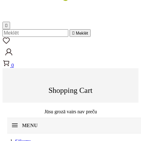


Meklēt
0
Shopping Cart
Jūsu grozā vairs nav preču
MENU