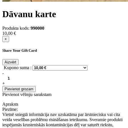
Dāvanu karte
Produkta kods:
990000
10,00 €
×
Share Your Gift Card
Aizvērt
Kupono suma :
-
+
Pievienot grozam
Pievienot vēlmju sarakstam
Apraksts
Piezīme:
Vietnē sniegtā informācija nav uzskatāma par ārstniecisku vai cita
veida veselības problēmu risināšanas ieteikumu. Sveramie produkti
iespējamās krusteniskās kontaminācijas dēļ var saturēt riekstu,