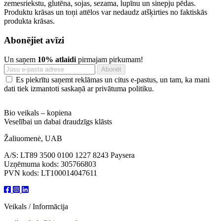
zemesriekstu, glutēna, sojas, sezama, lupīnu un sinepju pēdas.
Produktu krāsas un toņi attēlos var nedaudz atšķirties no faktiskās
produkta krāsas.
Abonējiet avīzi
Un saņem
10% atlaidi
pirmajam pirkumam!
Es piekrītu saņemt reklāmas un citus e-pastus, un tam, ka mani
dati tiek izmantoti saskaņā ar privātuma politiku.
Bio veikals – kopiena
Veselībai un dabai draudzīgs klāsts
Žaliuomenė, UAB
A/S: LT89 3500 0100 1227 8243 Paysera
Uzņēmuma kods: 305766803
PVN kods: LT100014047611
Veikals / Informācija