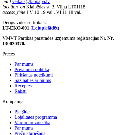
mail
veikals@biopapa.lv
location_on
Klaipēdas st. 3, Viļņa LT01118
access_time
I-V 10-19 val., VI 11-18 val.
Derīgs vides sertifikāts:
LT-EKO-001
(Lejupielādēt)
VMVT Pārtikas pārstrādes uzņēmuma reģistrācijas Nr.
Nr.
130020370.
Preces
Par mums
Privātuma politika
Pirkšanas noteikumi
Sazināties ar mums
Receptes
Raksti
Kompānija
Piegāde
Lojalitātes programma
Vairumtirdzniecība
Par mums
Preču atgriešana