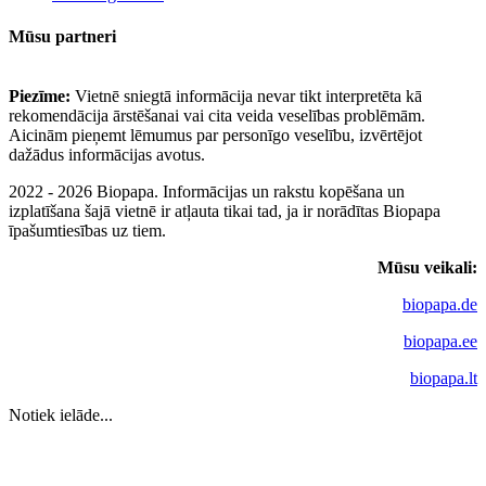
Mūsu partneri
Piezīme:
Vietnē sniegtā informācija nevar tikt interpretēta kā
rekomendācija ārstēšanai vai cita veida veselības problēmām.
Aicinām pieņemt lēmumus par personīgo veselību, izvērtējot
dažādus informācijas avotus.
2022 - 2026 Biopapa. Informācijas un rakstu kopēšana un
izplatīšana šajā vietnē ir atļauta tikai tad, ja ir norādītas Biopapa
īpašumtiesības uz tiem.
Mūsu veikali:
biopapa.de
biopapa.ee
biopapa.lt
Notiek ielāde...