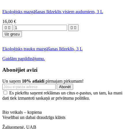
Ekoloģisks mazgāšanas līdzeklis visiem audumiem, 3 L
16,00 €




Uz grozu
Ekoloģisks trauku mazgāšanas līdzeklis, 3 L
Gaidām papildinājumu.
Abonējiet avīzi
Un saņem
10% atlaidi
pirmajam pirkumam!
Es piekrītu saņemt reklāmas un citus e-pastus, un tam, ka mani
dati tiek izmantoti saskaņā ar privātuma politiku.
Bio veikals – kopiena
Veselībai un dabai draudzīgs klāsts
Žaliuomenė, UAB