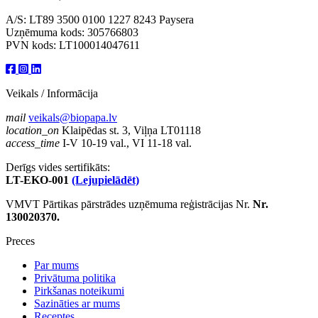
A/S: LT89 3500 0100 1227 8243 Paysera
Uzņēmuma kods: 305766803
PVN kods: LT100014047611
Veikals / Informācija
mail
veikals@biopapa.lv
location_on
Klaipēdas st. 3, Viļņa LT01118
access_time
I-V 10-19 val., VI 11-18 val.
Derīgs vides sertifikāts:
LT-EKO-001
(Lejupielādēt)
VMVT Pārtikas pārstrādes uzņēmuma reģistrācijas Nr.
Nr.
130020370.
Preces
Par mums
Privātuma politika
Pirkšanas noteikumi
Sazināties ar mums
Receptes