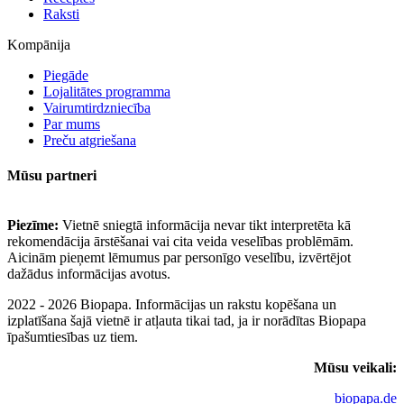
Raksti
Kompānija
Piegāde
Lojalitātes programma
Vairumtirdzniecība
Par mums
Preču atgriešana
Mūsu partneri
Piezīme:
Vietnē sniegtā informācija nevar tikt interpretēta kā
rekomendācija ārstēšanai vai cita veida veselības problēmām.
Aicinām pieņemt lēmumus par personīgo veselību, izvērtējot
dažādus informācijas avotus.
2022 - 2026 Biopapa. Informācijas un rakstu kopēšana un
izplatīšana šajā vietnē ir atļauta tikai tad, ja ir norādītas Biopapa
īpašumtiesības uz tiem.
Mūsu veikali:
biopapa.de