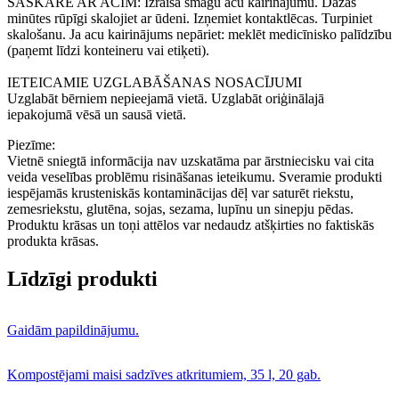
SASKARĒ AR ACĪM: Izraisa smagu acu kairinājumu. Dažas
minūtes rūpīgi skalojiet ar ūdeni. Izņemiet kontaktlēcas. Turpiniet
skalošanu. Ja acu kairinājums nepāriet: meklēt medicīnisko palīdzību
(paņemt līdzi konteineru vai etiķeti).
IETEICAMIE UZGLABĀŠANAS NOSACĪJUMI
Uzglabāt bērniem nepieejamā vietā. Uzglabāt oriģinālajā
iepakojumā vēsā un sausā vietā.
Piezīme:
Vietnē sniegtā informācija nav uzskatāma par ārstniecisku vai cita
veida veselības problēmu risināšanas ieteikumu. Sveramie produkti
iespējamās krusteniskās kontaminācijas dēļ var saturēt riekstu,
zemesriekstu, glutēna, sojas, sezama, lupīnu un sinepju pēdas.
Produktu krāsas un toņi attēlos var nedaudz atšķirties no faktiskās
produkta krāsas.
Līdzīgi produkti
Gaidām papildinājumu.
Kompostējami maisi sadzīves atkritumiem, 35 l, 20 gab.