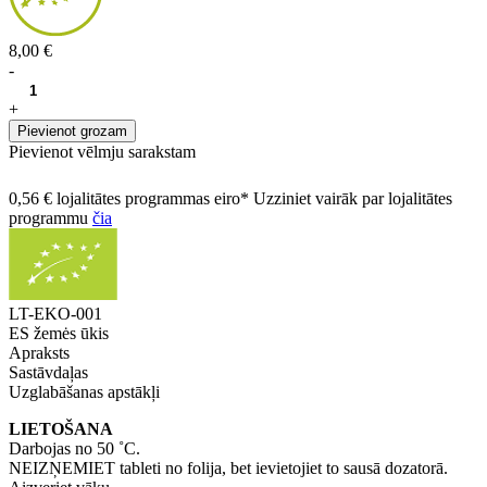
8,00 €
-
+
Pievienot grozam
Pievienot vēlmju sarakstam
0,56 € lojalitātes programmas eiro* Uzziniet vairāk par lojalitātes
programmu
čia
LT-EKO-001
ES žemės ūkis
Apraksts
Sastāvdaļas
Uzglabāšanas apstākļi
LIETOŠANA
Darbojas no 50 ˚C.
NEIZŅEMIET tableti no folija, bet ievietojiet to sausā dozatorā.