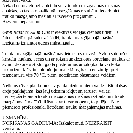
Aizveriet vāku.
Nekad nenovietojiet tableti tieši uz trauku mazgājamās mašīnas
apakšas, jo tas var pasliktināt mazgāšanas rezultātu. Iedarbiniet
trauku mazgājamo mašīnu ar izvēlēto programmu.
Aizveriet iepakojumu.
Gron Balance All-in-One
ir efektīvas vidējas cietības ūdenī. Ja
ūdens cietība pārsniedz 15°dH, trauku mazgājamajā mašīnā
ieteicams izmantot ūdens mīkstinātāju.
Trauku mazgājamajā mašīnā nav ieteicams mazgāt: Svinu saturošus
kristālu traukus, vecus un ar rokām apgleznotus porcelāna traukus ar
svinu, dekorētu stiklu, galda piederumus ar ziloņkaula vai koka
rokturiem, krāsainu alumīniju, materiālus, kas nav izturīgi pret
temperatūru virs 70 °C, piem. noteiktiem plastmasas veidiem.
Nelielus rūsas plankumus uz galda piederumiem var izraisīt plaisas
ārējā pārklājumā, kas ļauj ūdenim iekļūt un sarūsēt, vai arī
nerūsējošā tērauda trauku mazgājamās mašīnas izstrādājumi trauku
mazgājamajā mašīnā. Rūsu parasti var noņemt, to pulējot. Nav
piemērots profesionālai lietošanai trauku mazgājamajās mašīnās.
UZMANĪBU
NORĪŠANAS GADĪJUMĀ: Izskalot muti. NEIZRAISĪT
vemšanu.