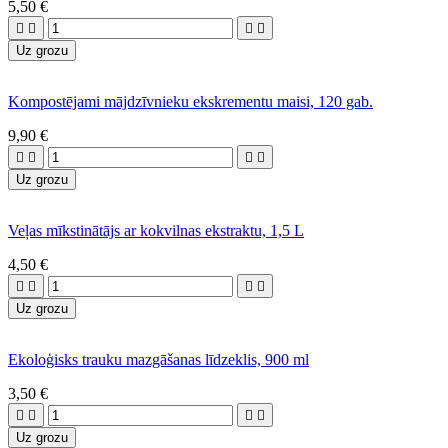
5,50 €




Uz grozu
Kompostējami mājdzīvnieku ekskrementu maisi, 120 gab.
9,90 €




Uz grozu
Veļas mīkstinātājs ar kokvilnas ekstraktu, 1,5 L
4,50 €




Uz grozu
Ekoloģisks trauku mazgāšanas līdzeklis, 900 ml
3,50 €




Uz grozu