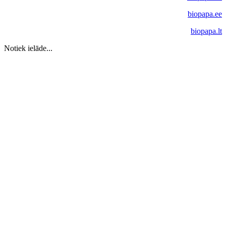
biopapa.ee
biopapa.lt
Notiek ielāde...