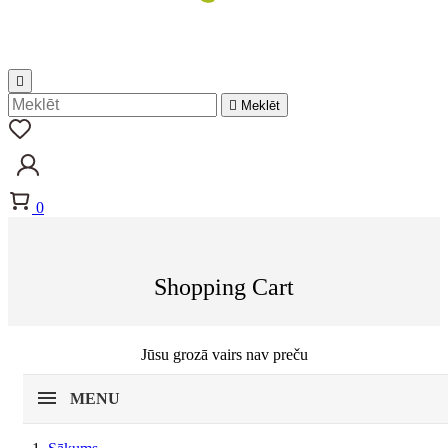


Meklēt
0
Shopping Cart
Jūsu grozā vairs nav preču
MENU