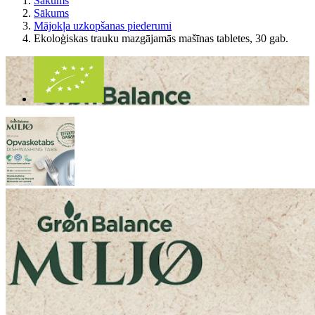
Sākums
Sākums
Mājokļa uzkopšanas piederumi
Ekoloģiskas trauku mazgājamās mašīnas tabletes, 30 gab.