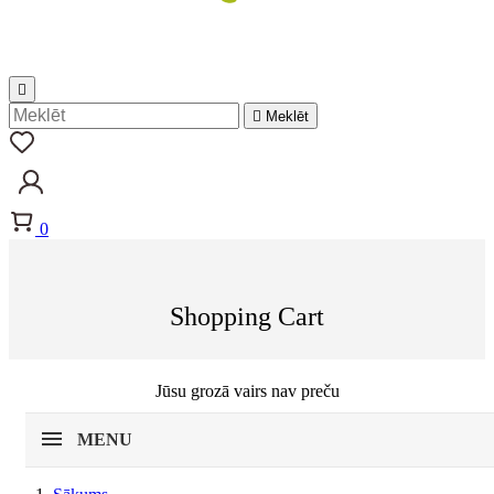


Meklēt
0
Shopping Cart
Jūsu grozā vairs nav preču
MENU