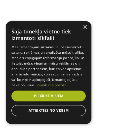
×
Šajā tīmekļa vietnē tiek
izmantoti sīkfaili
Mēs izmantojam sīkfailus, lai personalizētu
saturu, reklāmas un analizētu mūsu trafiku.
Mēs arī kopīgojam informāciju par to, kā jūs
lietojat mūsu vietni ar mūsu reklāmas un
analītikas partneriem, kuri to var apvienot
ar citu informāciju, ko esat viņiem sniedzis
vai ko viņi ir apkopojuši, izmantojot jūsu
pakalpojumus.
Privātuma politika
PIEKRIST VISIEM
ATTEIKTIES NO VISIEM