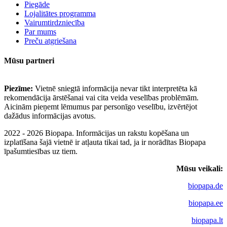
Piegāde
Lojalitātes programma
Vairumtirdzniecība
Par mums
Preču atgriešana
Mūsu partneri
Piezīme:
Vietnē sniegtā informācija nevar tikt interpretēta kā
rekomendācija ārstēšanai vai cita veida veselības problēmām.
Aicinām pieņemt lēmumus par personīgo veselību, izvērtējot
dažādus informācijas avotus.
2022 - 2026 Biopapa. Informācijas un rakstu kopēšana un
izplatīšana šajā vietnē ir atļauta tikai tad, ja ir norādītas Biopapa
īpašumtiesības uz tiem.
Mūsu veikali:
biopapa.de
biopapa.ee
biopapa.lt