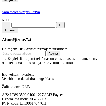
Vara mēles skrāpis Sattva
6,00 €




Uz grozu
Abonējiet avīzi
Un saņem
10% atlaidi
pirmajam pirkumam!
Es piekrītu saņemt reklāmas un citus e-pastus, un tam, ka mani
dati tiek izmantoti saskaņā ar privātuma politiku.
Bio veikals – kopiena
Veselībai un dabai draudzīgs klāsts
Žaliuomenė, UAB
A/S: LT89 3500 0100 1227 8243 Paysera
Uzņēmuma kods: 305766803
PVN kods: LT100014047611