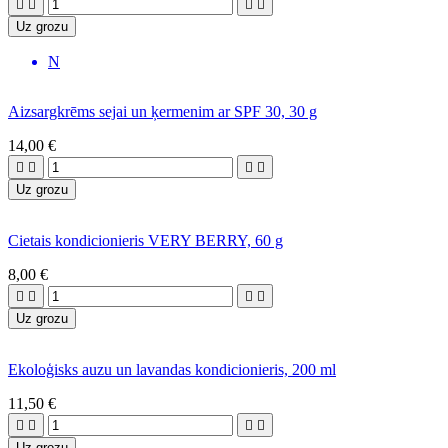




Uz grozu
N
Aizsargkrēms sejai un ķermenim ar SPF 30, 30 g
14,00 €




Uz grozu
Cietais kondicionieris VERY BERRY, 60 g
8,00 €




Uz grozu
Ekoloģisks auzu un lavandas kondicionieris, 200 ml
11,50 €




Uz grozu