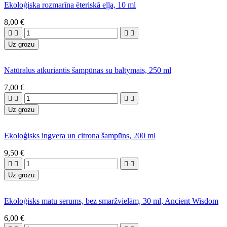
Ekoloģiska rozmarīna ēteriskā eļļa, 10 ml
8,00 €




Uz grozu
Natūralus atkuriantis šampūnas su baltymais, 250 ml
7,00 €




Uz grozu
Ekoloģisks ingvera un citrona šampūns, 200 ml
9,50 €




Uz grozu
Ekoloģisks matu serums, bez smaržvielām, 30 ml, Ancient Wisdom
6,00 €