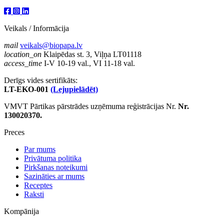
Veikals / Informācija
mail
veikals@biopapa.lv
location_on
Klaipēdas st. 3, Viļņa LT01118
access_time
I-V 10-19 val., VI 11-18 val.
Derīgs vides sertifikāts:
LT-EKO-001
(Lejupielādēt)
VMVT Pārtikas pārstrādes uzņēmuma reģistrācijas Nr.
Nr.
130020370.
Preces
Par mums
Privātuma politika
Pirkšanas noteikumi
Sazināties ar mums
Receptes
Raksti
Kompānija