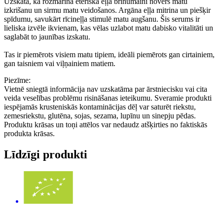
Uzskata, ka rozmarīna ēteriskā eļļa brīnumaini novērš matu
izkrišanu un sirmu matu veidošanos. Argāna eļļa mitrina un piešķir
spīdumu, savukārt rīcineļļa stimulē matu augšanu. Šis serums ir
lieliska izvēle ikvienam, kas vēlas uzlabot matu dabisko vitalitāti un
saglabāt to jaunības izskatu.
Tas ir piemērots visiem matu tipiem, ideāli piemērots gan cirtainiem,
gan taisniem vai viļņainiem matiem.
Piezīme:
Vietnē sniegtā informācija nav uzskatāma par ārstniecisku vai cita
veida veselības problēmu risināšanas ieteikumu. Sveramie produkti
iespējamās krusteniskās kontaminācijas dēļ var saturēt riekstu,
zemesriekstu, glutēna, sojas, sezama, lupīnu un sinepju pēdas.
Produktu krāsas un toņi attēlos var nedaudz atšķirties no faktiskās
produkta krāsas.
Līdzīgi produkti