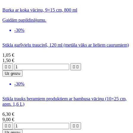
Burka ar koka vāciņu, 9×15 cm, 800 ml
Gaidām papildinājumu.
-30%
Stikla garšvielu trauciņš, 120 ml (metāla vāks ar lieliem caurumiem)
1,05 €
1,50 €




Uz grozu
-30%
Stikla trauks beramiem produktiem ar bambusa vāciņu (10×25 cm,
apm. 1,6 L)
6,30 €
9,00 €




Uz grozu