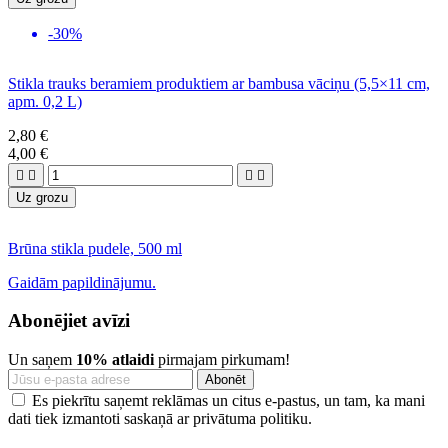
-30%
Stikla trauks beramiem produktiem ar bambusa vāciņu (5,5×11 cm,
apm. 0,2 L)
2,80 €
4,00 €




Uz grozu
Brūna stikla pudele, 500 ml
Gaidām papildinājumu.
Abonējiet avīzi
Un saņem
10% atlaidi
pirmajam pirkumam!
Es piekrītu saņemt reklāmas un citus e-pastus, un tam, ka mani
dati tiek izmantoti saskaņā ar privātuma politiku.