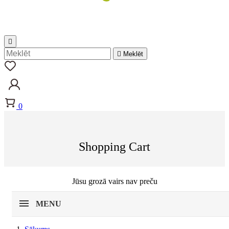


Meklēt
0
Shopping Cart
Jūsu grozā vairs nav preču
MENU