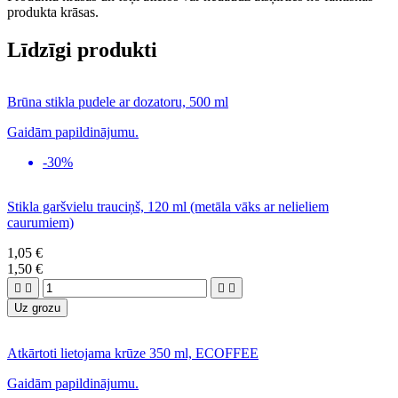
produkta krāsas.
Līdzīgi produkti
Brūna stikla pudele ar dozatoru, 500 ml
Gaidām papildinājumu.
-30%
Stikla garšvielu trauciņš, 120 ml (metāla vāks ar nelieliem
caurumiem)
1,05 €
1,50 €




Uz grozu
Atkārtoti lietojama krūze 350 ml, ECOFFEE
Gaidām papildinājumu.