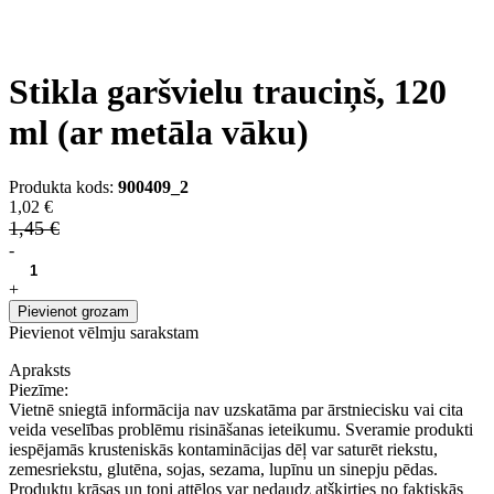
Stikla garšvielu trauciņš, 120
ml (ar metāla vāku)
Produkta kods:
900409_2
1,02 €
1,45 €
-
+
Pievienot grozam
Pievienot vēlmju sarakstam
Apraksts
Piezīme:
Vietnē sniegtā informācija nav uzskatāma par ārstniecisku vai cita
veida veselības problēmu risināšanas ieteikumu. Sveramie produkti
iespējamās krusteniskās kontaminācijas dēļ var saturēt riekstu,
zemesriekstu, glutēna, sojas, sezama, lupīnu un sinepju pēdas.
Produktu krāsas un toņi attēlos var nedaudz atšķirties no faktiskās