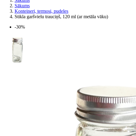
Sākums
Sākums
Konteineri, termosi, pudeles
Stikla garšvielu trauciņš, 120 ml (ar metāla vāku)
-30%