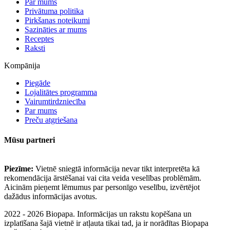
Par mums
Privātuma politika
Pirkšanas noteikumi
Sazināties ar mums
Receptes
Raksti
Kompānija
Piegāde
Lojalitātes programma
Vairumtirdzniecība
Par mums
Preču atgriešana
Mūsu partneri
Piezīme:
Vietnē sniegtā informācija nevar tikt interpretēta kā
rekomendācija ārstēšanai vai cita veida veselības problēmām.
Aicinām pieņemt lēmumus par personīgo veselību, izvērtējot
dažādus informācijas avotus.
2022 - 2026 Biopapa. Informācijas un rakstu kopēšana un
izplatīšana šajā vietnē ir atļauta tikai tad, ja ir norādītas Biopapa