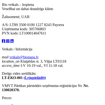
Bio veikals – kopiena
Veselībai un dabai draudzīgs klāsts
Žaliuomenė, UAB
A/S: LT89 3500 0100 1227 8243 Paysera
Uzņēmuma kods: 305766803
PVN kods: LT100014047611
Veikals / Informācija
mail
veikals@biopapa.lv
location_on
Klaipēdas st. 3, Viļņa LT01118
access_time
I-V 10-19 val., VI 11-18 val.
Derīgs vides sertifikāts:
LT-EKO-001
(Lejupielādēt)
VMVT Pārtikas pārstrādes uzņēmuma reģistrācijas Nr.
Nr.
130020370.
Preces