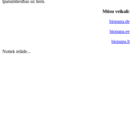
īpašumtiesības uz tiem.
Mūsu veikali:
biopapa.de
biopapa.ee
biopapa.lt
Notiek ielāde...