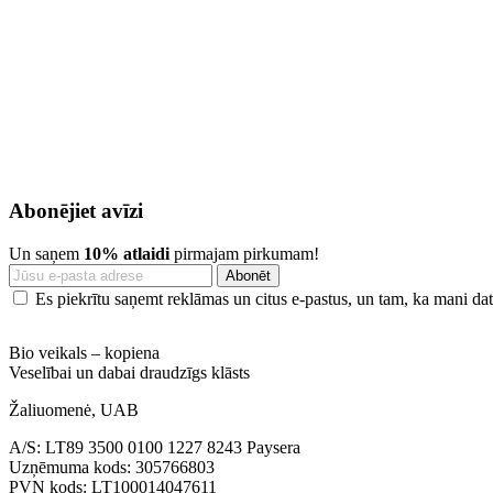
Abonējiet avīzi
Un saņem
10% atlaidi
pirmajam pirkumam!
Es piekrītu saņemt reklāmas un citus e-pastus, un tam, ka mani dati
Bio veikals – kopiena
Veselībai un dabai draudzīgs klāsts
Žaliuomenė, UAB
A/S: LT89 3500 0100 1227 8243 Paysera
Uzņēmuma kods: 305766803
PVN kods: LT100014047611