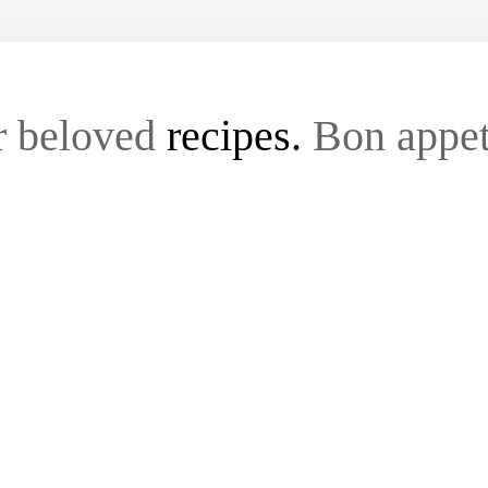
r beloved
recipes.
Bon appet