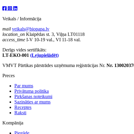
Veikals / Informācija
mail
veikals@biopapa.lv
location_on
Klaipēdas st. 3, Viļņa LT01118
access_time
I-V 10-19 val., VI 11-18 val.
Derīgs vides sertifikāts:
LT-EKO-001
(Lejupielādēt)
VMVT Pārtikas pārstrādes uzņēmuma reģistrācijas Nr.
Nr. 13002037
Preces
Par mums
Privātuma politika
Pirkšanas noteikumi
Sazināties ar mums
Receptes
Raksti
Kompānija
Piegāde