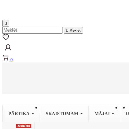


Meklēt
0
PĀRTIKA
SKAISTUMAM
MĀJAI
U
Jaunums!