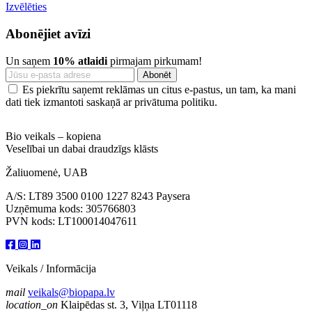
Izvēlēties
Abonējiet avīzi
Un saņem
10% atlaidi
pirmajam pirkumam!
Es piekrītu saņemt reklāmas un citus e-pastus, un tam, ka mani
dati tiek izmantoti saskaņā ar privātuma politiku.
Bio veikals – kopiena
Veselībai un dabai draudzīgs klāsts
Žaliuomenė, UAB
A/S: LT89 3500 0100 1227 8243 Paysera
Uzņēmuma kods: 305766803
PVN kods: LT100014047611
Veikals / Informācija
mail
veikals@biopapa.lv
location_on
Klaipēdas st. 3, Viļņa LT01118