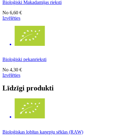
Bioloģiski Makadamijas rieksti
No
6,60 €
Izvēlēties
Bioloģiski pekanrieksti
No
4,30 €
Izvēlēties
Līdzīgi produkti
Bioloģiskas lobītas kaņepju sēklas (RAW)