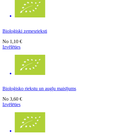
Bioloģiski zemesrieksti
No
1,10 €
Izvēlēties
Bioloģisko riekstu un augļu maisījums
No
3,60 €
Izvēlēties