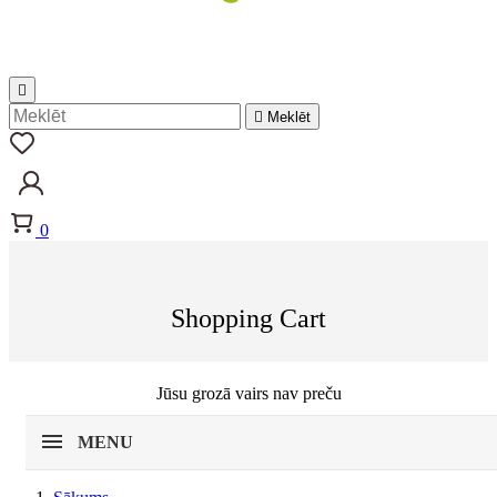


Meklēt
0
Shopping Cart
Jūsu grozā vairs nav preču
MENU