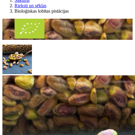
Sākums
Rieksti un sēklas
Bioloģiskas lobītas pistācijas