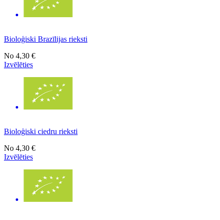
Bioloģiski Brazīlijas rieksti
No
4,30 €
Izvēlēties
Bioloģiski ciedru rieksti
No
4,30 €
Izvēlēties