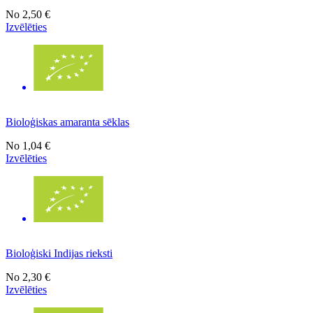
No
2,50 €
Izvēlēties
Bioloģiskas amaranta sēklas
No
1,04 €
Izvēlēties
Bioloģiski Indijas rieksti
No
2,30 €
Izvēlēties