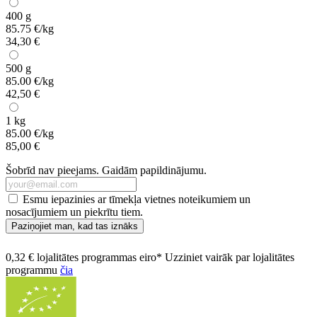
400 g
85.75 €/kg
34,30 €
500 g
85.00 €/kg
42,50 €
1 kg
85.00 €/kg
85,00 €
Šobrīd nav pieejams. Gaidām papildinājumu.
Esmu iepazinies ar tīmekļa vietnes noteikumiem un
nosacījumiem un piekrītu tiem.
Paziņojiet man, kad tas iznāks
0,32 € lojalitātes programmas eiro* Uzziniet vairāk par lojalitātes
programmu
čia