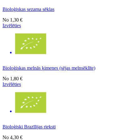
Bioloģiskas sezama sēklas
No
1,30 €
Izvēlēties
Bioloģiskas melnās ķimenes (sējas melnsēklīte)
No
1,80 €
Izvēlēties
Bioloģiski Brazīlijas rieksti
No
4,30 €