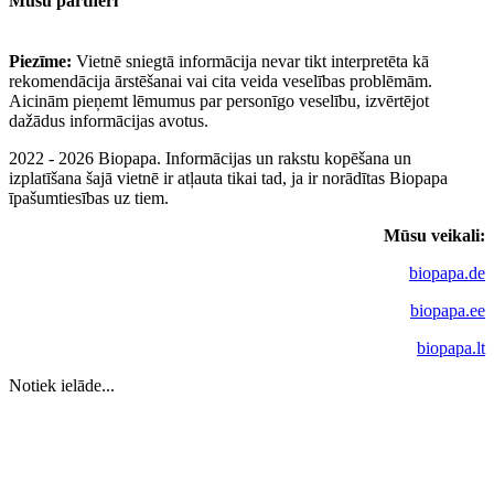
Mūsu partneri
Piezīme:
Vietnē sniegtā informācija nevar tikt interpretēta kā
rekomendācija ārstēšanai vai cita veida veselības problēmām.
Aicinām pieņemt lēmumus par personīgo veselību, izvērtējot
dažādus informācijas avotus.
2022 - 2026 Biopapa. Informācijas un rakstu kopēšana un
izplatīšana šajā vietnē ir atļauta tikai tad, ja ir norādītas Biopapa
īpašumtiesības uz tiem.
Mūsu veikali:
biopapa.de
biopapa.ee
biopapa.lt
Notiek ielāde...