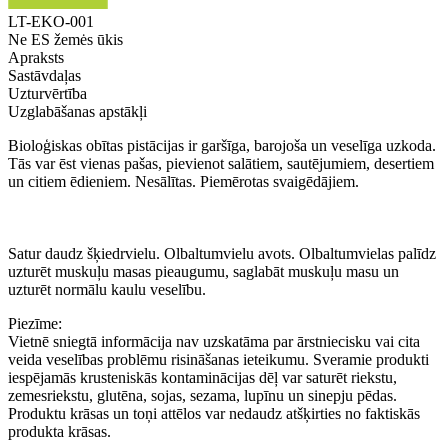
LT-EKO-001
Ne ES žemės ūkis
Apraksts
Sastāvdaļas
Uzturvērtība
Uzglabāšanas apstākļi
Bioloģiskas obītas pistācijas ir garšīga, barojoša un veselīga uzkoda.
Tās var ēst vienas pašas, pievienot salātiem, sautējumiem, desertiem
un citiem ēdieniem. Nesālītas. Piemērotas svaigēdājiem.
Satur daudz šķiedrvielu. Olbaltumvielu avots. Olbaltumvielas palīdz
uzturēt muskuļu masas pieaugumu, saglabāt muskuļu masu un
uzturēt normālu kaulu veselību.
Piezīme:
Vietnē sniegtā informācija nav uzskatāma par ārstniecisku vai cita
veida veselības problēmu risināšanas ieteikumu. Sveramie produkti
iespējamās krusteniskās kontaminācijas dēļ var saturēt riekstu,
zemesriekstu, glutēna, sojas, sezama, lupīnu un sinepju pēdas.
Produktu krāsas un toņi attēlos var nedaudz atšķirties no faktiskās
produkta krāsas.