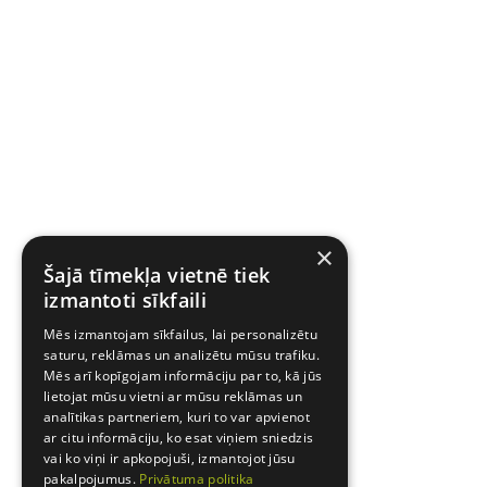
×
Šajā tīmekļa vietnē tiek
izmantoti sīkfaili
Mēs izmantojam sīkfailus, lai personalizētu
saturu, reklāmas un analizētu mūsu trafiku.
Mēs arī kopīgojam informāciju par to, kā jūs
lietojat mūsu vietni ar mūsu reklāmas un
analītikas partneriem, kuri to var apvienot
ar citu informāciju, ko esat viņiem sniedzis
vai ko viņi ir apkopojuši, izmantojot jūsu
pakalpojumus.
Privātuma politika