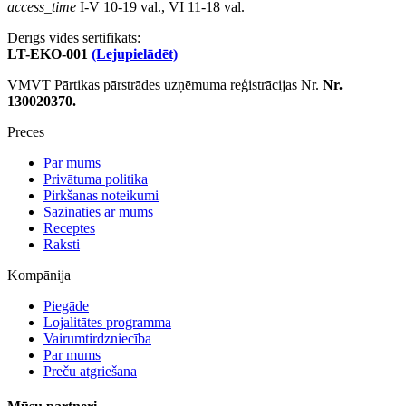
access_time
I-V 10-19 val., VI 11-18 val.
Derīgs vides sertifikāts:
LT-EKO-001
(Lejupielādēt)
VMVT Pārtikas pārstrādes uzņēmuma reģistrācijas Nr.
Nr.
130020370.
Preces
Par mums
Privātuma politika
Pirkšanas noteikumi
Sazināties ar mums
Receptes
Raksti
Kompānija
Piegāde
Lojalitātes programma
Vairumtirdzniecība
Par mums
Preču atgriešana