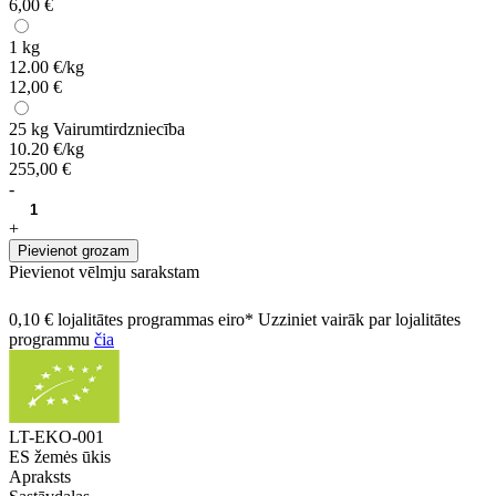
6,00 €
1 kg
12.00 €/kg
12,00 €
25 kg
Vairumtirdzniecība
10.20 €/kg
255,00 €
-
+
Pievienot grozam
Pievienot vēlmju sarakstam
0,10 € lojalitātes programmas eiro* Uzziniet vairāk par lojalitātes
programmu
čia
LT-EKO-001
ES žemės ūkis
Apraksts