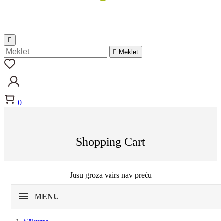


Meklēt
0
Shopping Cart
Jūsu grozā vairs nav preču
MENU