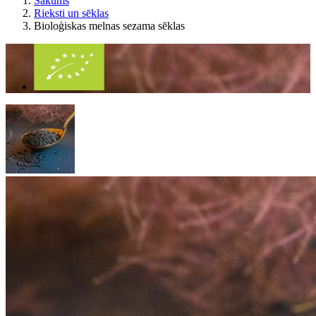
Sākums
Rieksti un sēklas
Bioloģiskas melnas sezama sēklas