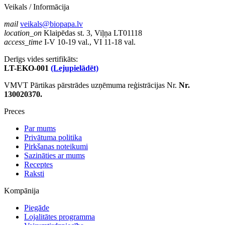
Veikals / Informācija
mail
veikals@biopapa.lv
location_on
Klaipēdas st. 3, Viļņa LT01118
access_time
I-V 10-19 val., VI 11-18 val.
Derīgs vides sertifikāts:
LT-EKO-001
(Lejupielādēt)
VMVT Pārtikas pārstrādes uzņēmuma reģistrācijas Nr.
Nr.
130020370.
Preces
Par mums
Privātuma politika
Pirkšanas noteikumi
Sazināties ar mums
Receptes
Raksti
Kompānija
Piegāde
Lojalitātes programma