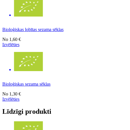
Bioloģiskas lobītas sezama sēklas
No
1,60 €
Izvēlēties
Bioloģiskas sezama sēklas
No
1,30 €
Izvēlēties
Līdzīgi produkti