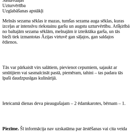
Sastāvdaļas
Uzturvērtība
Uzglabāšanas apstākļi
Melnās sezama sēklas ir mazas, tumšas sezama auga sēklas, kuras
izceļas ar intensīvu riekstainu garšu un augstu uzturvērtību. Atšķirībā
no baltajām sezama sēklām, melnajām ir izteiktāka garša, un tās
bieži tiek izmantotas Āzijas virtuvē gan sāļajos, gan saldajos
ēdienos.
Tās var pārkaisīt virs salātiem, pievienot cepumiem, sajaukt ar
smūtijiem vai sasmalcināt pastā, piemēram, tahini – tas padara tās
īpaši daudzpusīgas kulinārijā.
Ieteicamā dienas deva pieaugušajam – 2 ēdamkarotes, bērnam – 1.
Piezīme.
Šī informācija nav uzskatāma par ārstēšanas vai cita veida