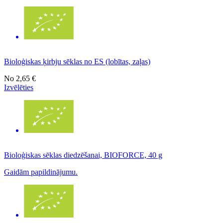
Bioloģiskas ķirbju sēklas no ES (lobītas, zaļas)
No
2,65 €
Izvēlēties
Bioloģiskas sēklas diedzēšanai, BIOFORCE, 40 g
Gaidām papildinājumu.