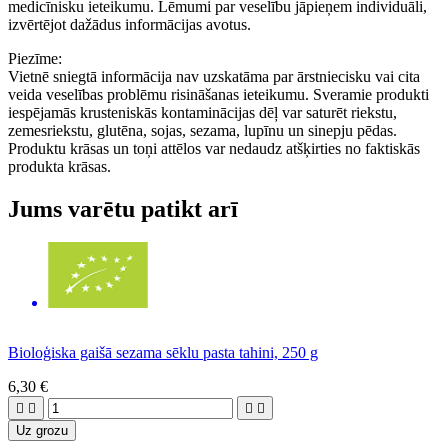
medicīnisku ieteikumu. Lēmumi par veselību jāpieņem individuāli,
izvērtējot dažādus informācijas avotus.
Piezīme:
Vietnē sniegtā informācija nav uzskatāma par ārstniecisku vai cita
veida veselības problēmu risināšanas ieteikumu. Sveramie produkti
iespējamās krusteniskās kontaminācijas dēļ var saturēt riekstu,
zemesriekstu, glutēna, sojas, sezama, lupīnu un sinepju pēdas.
Produktu krāsas un toņi attēlos var nedaudz atšķirties no faktiskās
produkta krāsas.
Jums varētu patikt arī
Bioloģiska gaišā sezama sēklu pasta tahini, 250 g
6,30 €




Uz grozu