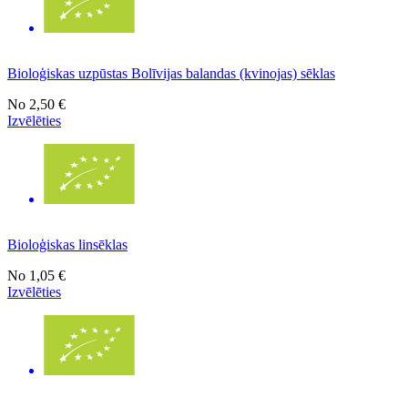
Bioloģiskas uzpūstas Bolīvijas balandas (kvinojas) sēklas
No
2,50 €
Izvēlēties
Bioloģiskas linsēklas
No
1,05 €
Izvēlēties