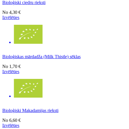
Bioloģiski ciedru rieksti
No
4,30 €
Izvēlēties
Bioloģiskas mārdadža (Milk Thistle) sēklas
No
1,70 €
Izvēlēties
Bioloģiski Makadamijas rieksti
No
6,60 €
Izvēlēties