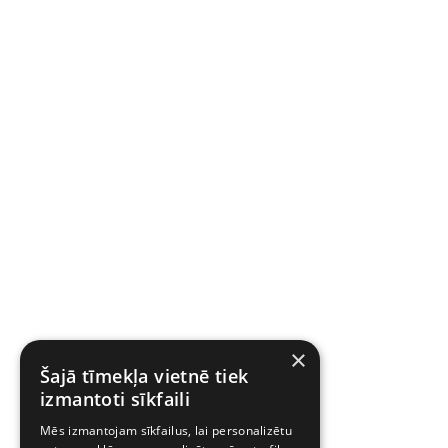
×
Šajā tīmekļa vietnē tiek
izmantoti sīkfaili
Mēs izmantojam sīkfailus, lai personalizētu