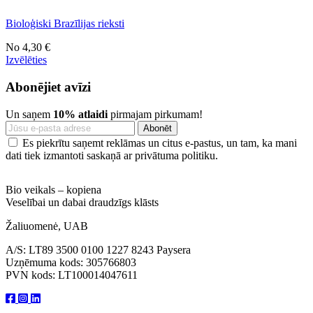
Bioloģiski Brazīlijas rieksti
No
4,30 €
Izvēlēties
Abonējiet avīzi
Un saņem
10% atlaidi
pirmajam pirkumam!
Es piekrītu saņemt reklāmas un citus e-pastus, un tam, ka mani
dati tiek izmantoti saskaņā ar privātuma politiku.
Bio veikals – kopiena
Veselībai un dabai draudzīgs klāsts
Žaliuomenė, UAB
A/S: LT89 3500 0100 1227 8243 Paysera
Uzņēmuma kods: 305766803
PVN kods: LT100014047611