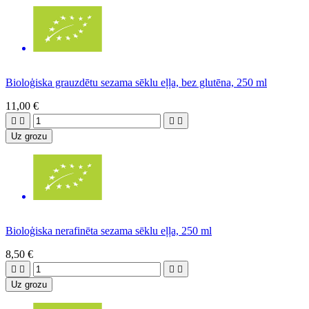
Bioloģiska grauzdētu sezama sēklu eļļa, bez glutēna, 250 ml
11,00 €




Uz grozu
Bioloģiska nerafinēta sezama sēklu eļļa, 250 ml
8,50 €




Uz grozu