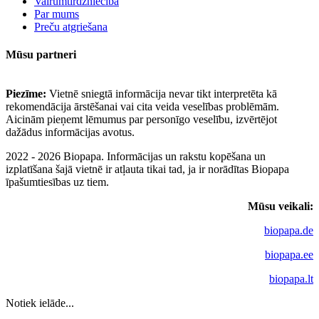
Vairumtirdzniecība
Par mums
Preču atgriešana
Mūsu partneri
Piezīme:
Vietnē sniegtā informācija nevar tikt interpretēta kā
rekomendācija ārstēšanai vai cita veida veselības problēmām.
Aicinām pieņemt lēmumus par personīgo veselību, izvērtējot
dažādus informācijas avotus.
2022 - 2026 Biopapa. Informācijas un rakstu kopēšana un
izplatīšana šajā vietnē ir atļauta tikai tad, ja ir norādītas Biopapa
īpašumtiesības uz tiem.
Mūsu veikali:
biopapa.de
biopapa.ee
biopapa.lt
Notiek ielāde...