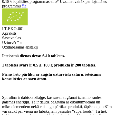
0,18 € lojalitātes programmas eiro* Uzziniet vairāk par lojalitātes
programmu
čia
LT-EKO-001
Apraksts
Sastāvdaļas
Uzturvērtība
Uzglabāšanas apstākļi
Ieteicamā dienas deva: 6-10 tabletes.
1 tabletes svars ir 0,5 g. 100 g produkta ir 200 tabletes.
Pirms lieto pārtiku ar augstu uzturvielu saturu, ieteicams
konsultēties ar savu ārstu.
Spirulīna ir dabiska zilaļģe, kas savai augšanai izmanto saules
gaismas enerģiju. Tā ir daudz bagātāka ar olbaltumvielām un
mikroelementiem nekā citi augu pārtikas produkti, tāpēc to patiešām
var saukt par vienu no labākajiem pasaules “superfoods”. Tā tiek