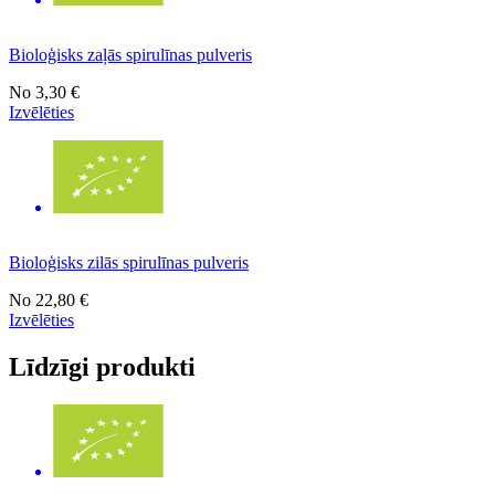
Bioloģisks zaļās spirulīnas pulveris
No
3,30 €
Izvēlēties
Bioloģisks zilās spirulīnas pulveris
No
22,80 €
Izvēlēties
Līdzīgi produkti