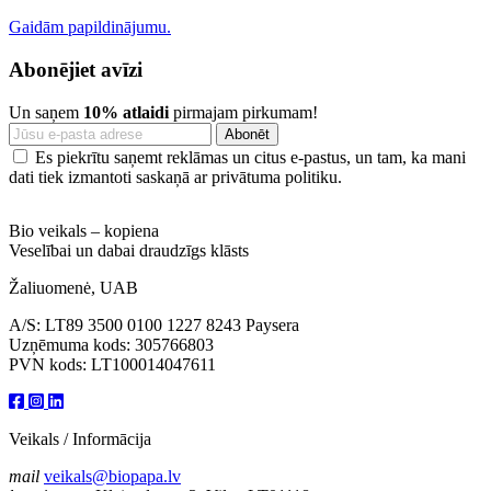
Gaidām papildinājumu.
Abonējiet avīzi
Un saņem
10% atlaidi
pirmajam pirkumam!
Es piekrītu saņemt reklāmas un citus e-pastus, un tam, ka mani
dati tiek izmantoti saskaņā ar privātuma politiku.
Bio veikals – kopiena
Veselībai un dabai draudzīgs klāsts
Žaliuomenė, UAB
A/S: LT89 3500 0100 1227 8243 Paysera
Uzņēmuma kods: 305766803
PVN kods: LT100014047611
Veikals / Informācija
mail
veikals@biopapa.lv