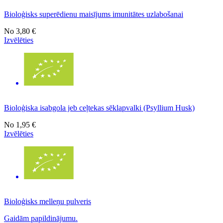
Bioloģisks superēdienu maisījums imunitātes uzlabošanai
No
3,80 €
Izvēlēties
Bioloģiska isabgola jeb ceļtekas sēklapvalki (Psyllium Husk)
No
1,95 €
Izvēlēties
Bioloģisks melleņu pulveris
Gaidām papildinājumu.