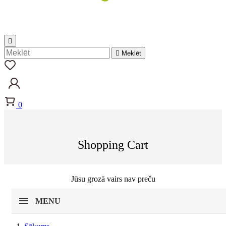


Meklēt
0
Shopping Cart
Jūsu grozā vairs nav preču
MENU