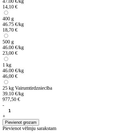
47.00 €/kg
14,10 €
400 g
46.75 €/kg
18,70 €
500 g
46.00 €/kg
23,00 €
1 kg
46.00 €/kg
46,00 €
25 kg
Vairumtirdzniecība
39.10 €/kg
977,50 €
-
+
Pievienot grozam
Pievienot vēlmju sarakstam