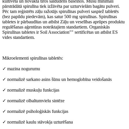
kultivēta un novākta tīros saldūdens baseinos. Mūsu minimāli
pārstrādātā spirulīna tiek izžāvēta par uzturvielām bagātu pulveri.
Pēc tam reģistrēts zāļu ražotājs spirulīnas pulveri saspiež tabletēs
(bez papildu piedevām), kas satur 500 mg spirulīnas. Spirulīnas
tabletes ir pārbaudītas un atbilst Zāļu un veselības aprūpes produktu
regulēšanas aģentūras noteiktajiem standartiem. Organiskās
Spirulīnas tabletes ir Soil Association"" sertificētas un atbilst ES
vides standartiem.
Mikroelementi spirulīnas tabletēs:
✓ mazina nogurumu
✓ normalizē sarkano asins šūnu un hemoglobīna veidošanās
✓ normalizē muskuļu funkcijas
✓ normalizē olbaltumvielu sintēze
✓ normalizē psiholoģiskās funkcijas
✓ normalizē kaulu stāvokļa uzturēšana