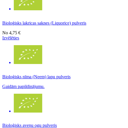
Bioloģisks lakricas saknes (Liquorice) pulveris
No
4,75 €
Izvēlēties
Bioloģisks nīma (Neem) lapu pulveris
Gaidām papildinājumu.
Bioloģisks aveņu ogu pulveris