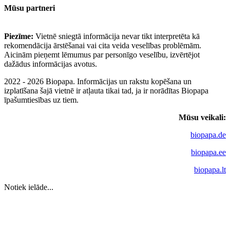
Mūsu partneri
Piezīme:
Vietnē sniegtā informācija nevar tikt interpretēta kā
rekomendācija ārstēšanai vai cita veida veselības problēmām.
Aicinām pieņemt lēmumus par personīgo veselību, izvērtējot
dažādus informācijas avotus.
2022 - 2026 Biopapa. Informācijas un rakstu kopēšana un
izplatīšana šajā vietnē ir atļauta tikai tad, ja ir norādītas Biopapa
īpašumtiesības uz tiem.
Mūsu veikali:
biopapa.de
biopapa.ee
biopapa.lt
Notiek ielāde...