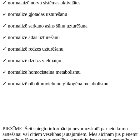
✓ normalaizē nervu sistēmas aktivitātes
✓ normalizē gļotādas uzturēšanu
✓ normalizē sarkano asins šūnu uzturēšana
✓ normalizē ādas uzturēšanu
✓ normalizē redzes uzturēšanu
✓ normalizē dzelzs vielmaiņu
✓ normalizē homocisteīna metabolismu
✓ normalizē olbaltumvielu un glikogēna metabolismu
PIEZĪME. Šeit sniegto informāciju nevar uzskatīt par ieteikumu
ārstēšanai vai citiem veselības jautājumiem. Mēs aicinām jūs pieņemt
personīgus lēmumus par veselību, pamatojoties uz savu personīgo