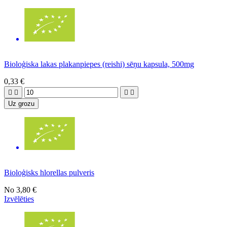
Bioloģiska lakas plakanpiepes (reishi) sēņu kapsula, 500mg
0,33 €




Uz grozu
Bioloģisks hlorellas pulveris
No
3,80 €
Izvēlēties