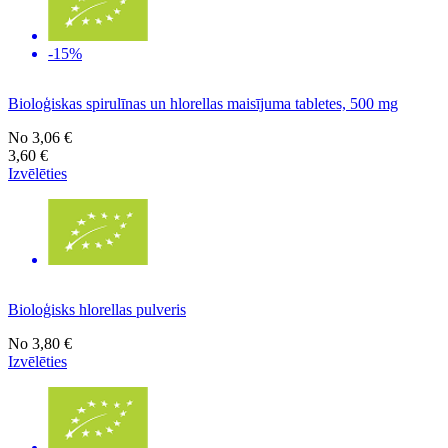
-15%
Bioloģiskas spirulīnas un hlorellas maisījuma tabletes, 500 mg
No
3,06 €
3,60 €
Izvēlēties
Bioloģisks hlorellas pulveris
No
3,80 €
Izvēlēties