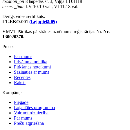
location_on
Klaipēdas st. 3, Viļņa LT01118
access_time
I-V 10-19 val., VI 11-18 val.
Derīgs vides sertifikāts:
LT-EKO-001
(Lejupielādēt)
VMVT Pārtikas pārstrādes uzņēmuma reģistrācijas Nr.
Nr.
130020370.
Preces
Par mums
Privātuma politika
Pirkšanas noteikumi
Sazināties ar mums
Receptes
Raksti
Kompānija
Piegāde
Lojalitātes programma
Vairumtirdzniecība
Par mums
Preču atgriešana