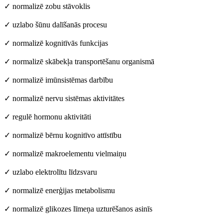
✓ normalizē zobu stāvoklis
✓ uzlabo šūnu dalīšanās procesu
✓ normalizē kognitīvās funkcijas
✓ normalizē skābekļa transportēšanu organismā
✓ normalizē imūnsistēmas darbību
✓ normalizē nervu sistēmas aktivitātes
✓ regulē hormonu aktivitāti
✓ normalizē bērnu kognitīvo attīstību
✓ normalizē makroelementu vielmaiņu
✓ uzlabo elektrolītu līdzsvaru
✓ normalizē enerģijas metabolismu
✓ normalizē glikozes līmeņa uzturēšanos asinīs