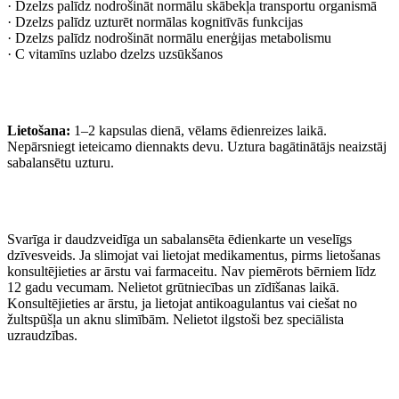
· Dzelzs palīdz nodrošināt normālu skābekļa transportu organismā
· Dzelzs palīdz uzturēt normālas kognitīvās funkcijas
· Dzelzs palīdz nodrošināt normālu enerģijas metabolismu
· C vitamīns uzlabo dzelzs uzsūkšanos
Lietošana:
1–2 kapsulas dienā, vēlams ēdienreizes laikā.
Nepārsniegt ieteicamo diennakts devu. Uztura bagātinātājs neaizstāj
sabalansētu uzturu.
Svarīga ir daudzveidīga un sabalansēta ēdienkarte un veselīgs
dzīvesveids. Ja slimojat vai lietojat medikamentus, pirms lietošanas
konsultējieties ar ārstu vai farmaceitu. Nav piemērots bērniem līdz
12 gadu vecumam. Nelietot grūtniecības un zīdīšanas laikā.
Konsultējieties ar ārstu, ja lietojat antikoagulantus vai ciešat no
žultspūšļa un aknu slimībām. Nelietot ilgstoši bez speciālista
uzraudzības.