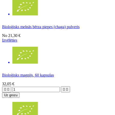
Bioloģisks melnās bērza piepes (chaga) pulveris
No
21,30 €
Izvēlēties
Bioloģisks magnijs, 60 kapsulas
32,05 €




Uz grozu