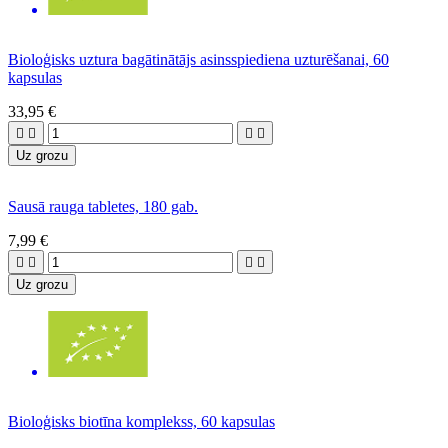
Bioloģisks uztura bagātinātājs asinsspiediena uzturēšanai, 60
kapsulas
33,95 €




Uz grozu
Sausā rauga tabletes, 180 gab.
7,99 €




Uz grozu
Bioloģisks biotīna komplekss, 60 kapsulas