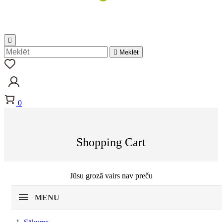


Meklēt
0
Shopping Cart
Jūsu grozā vairs nav preču
MENU