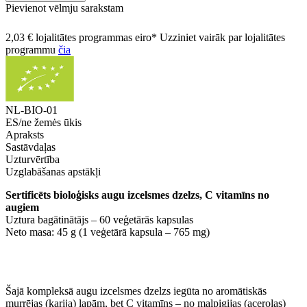
Pievienot vēlmju sarakstam
2,03 € lojalitātes programmas eiro* Uzziniet vairāk par lojalitātes
programmu
čia
NL-BIO-01
ES/ne žemės ūkis
Apraksts
Sastāvdaļas
Uzturvērtība
Uzglabāšanas apstākļi
Sertificēts bioloģisks augu izcelsmes dzelzs, C vitamīns no
augiem
Uztura bagātinātājs – 60 veģetārās kapsulas
Neto masa: 45 g (1 veģetārā kapsula – 765 mg)
Šajā kompleksā augu izcelsmes dzelzs iegūta no aromātiskās
murrējas (karija) lapām, bet C vitamīns – no malpigijas (acerolas)