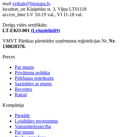
mail
veikals@biopapa.lv
location_on
Klaipēdas st. 3, Viļņa LT01118
access_time
I-V 10-19 val., VI 11-18 val.
Derīgs vides sertifikāts:
LT-EKO-001
(Lejupielādēt)
VMVT Pārtikas pārstrādes uzņēmuma reģistrācijas Nr.
Nr.
130020370.
Preces
Par mums
Privātuma politika
Pirkšanas noteikumi
Sazināties ar mums
Receptes
Raksti
Kompānija
Piegāde
Lojalitātes programma
Vairumtirdzniecība
Par mums