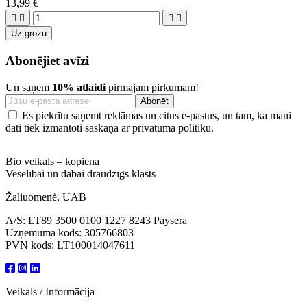
13,99 €




Uz grozu
Abonējiet avīzi
Un saņem
10% atlaidi
pirmajam pirkumam!
Es piekrītu saņemt reklāmas un citus e-pastus, un tam, ka mani
dati tiek izmantoti saskaņā ar privātuma politiku.
Bio veikals – kopiena
Veselībai un dabai draudzīgs klāsts
Žaliuomenė, UAB
A/S: LT89 3500 0100 1227 8243 Paysera
Uzņēmuma kods: 305766803
PVN kods: LT100014047611
Veikals / Informācija