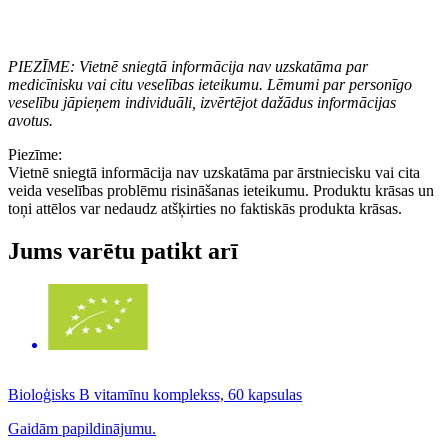
PIEZĪME: Vietnē sniegtā informācija nav uzskatāma par
medicīnisku vai citu veselības ieteikumu. Lēmumi par personīgo
veselību jāpieņem individuāli, izvērtējot dažādus informācijas
avotus.
Piezīme:
Vietnē sniegtā informācija nav uzskatāma par ārstniecisku vai cita
veida veselības problēmu risināšanas ieteikumu. Produktu krāsas un
toņi attēlos var nedaudz atšķirties no faktiskās produkta krāsas.
Jums varētu patikt arī
Bioloģisks B vitamīnu komplekss, 60 kapsulas
Gaidām papildinājumu.