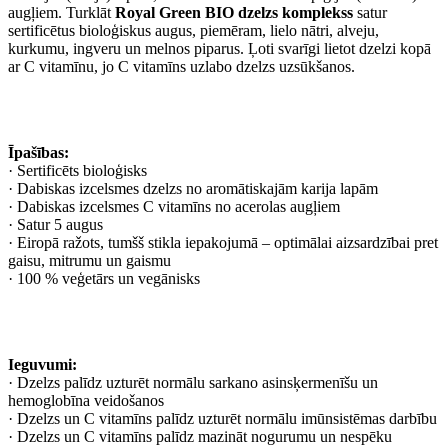
augļiem. Turklāt
Royal Green BIO dzelzs komplekss
satur
sertificētus bioloģiskus augus, piemēram, lielo nātri, alveju,
kurkumu, ingveru un melnos piparus. Ļoti svarīgi lietot dzelzi kopā
ar C vitamīnu, jo C vitamīns uzlabo dzelzs uzsūkšanos.
Īpašības:
· Sertificēts bioloģisks
· Dabiskas izcelsmes dzelzs no aromātiskajām karija lapām
· Dabiskas izcelsmes C vitamīns no acerolas augļiem
· Satur 5 augus
· Eiropā ražots, tumšš stikla iepakojumā – optimālai aizsardzībai pret
gaisu, mitrumu un gaismu
· 100 % veģetārs un vegānisks
Ieguvumi:
· Dzelzs palīdz uzturēt normālu sarkano asinsķermenīšu un
hemoglobīna veidošanos
· Dzelzs un C vitamīns palīdz uzturēt normālu imūnsistēmas darbību
· Dzelzs un C vitamīns palīdz mazināt nogurumu un nespēku