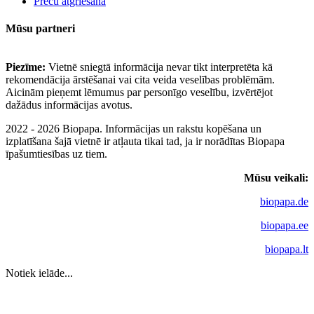
Preču atgriešana
Mūsu partneri
Piezīme:
Vietnē sniegtā informācija nevar tikt interpretēta kā
rekomendācija ārstēšanai vai cita veida veselības problēmām.
Aicinām pieņemt lēmumus par personīgo veselību, izvērtējot
dažādus informācijas avotus.
2022 - 2026 Biopapa. Informācijas un rakstu kopēšana un
izplatīšana šajā vietnē ir atļauta tikai tad, ja ir norādītas Biopapa
īpašumtiesības uz tiem.
Mūsu veikali:
biopapa.de
biopapa.ee
biopapa.lt
Notiek ielāde...