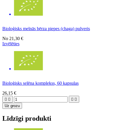
Bioloģisks melnās bērza piepes (chaga) pulveris
No
21,30 €
Izvēlēties
Bioloģisks selēna komplekss, 60 kapsulas
26,15 €




Uz grozu
Līdzīgi produkti