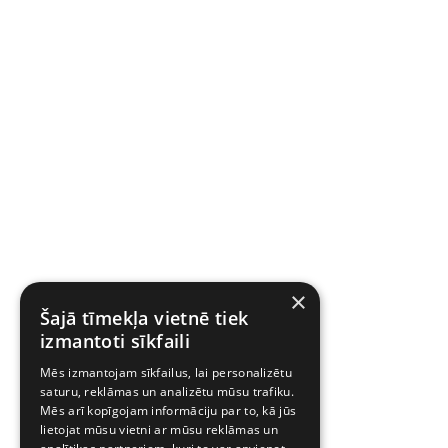
×
Šajā tīmekļa vietnē tiek
izmantoti sīkfaili
Mēs izmantojam sīkfailus, lai personalizētu
saturu, reklāmas un analizētu mūsu trafiku.
Mēs arī kopīgojam informāciju par to, kā jūs
lietojat mūsu vietni ar mūsu reklāmas un