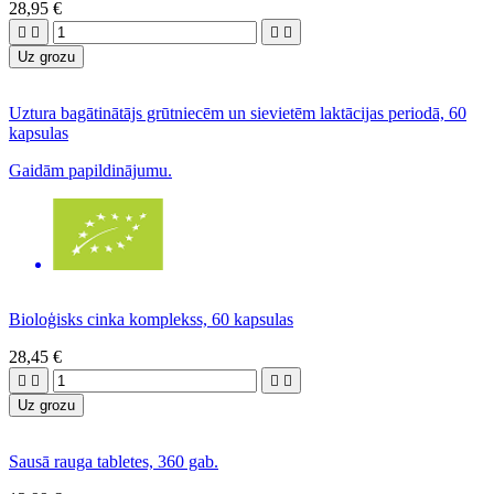
28,95 €




Uz grozu
Uztura bagātinātājs grūtniecēm un sievietēm laktācijas periodā, 60
kapsulas
Gaidām papildinājumu.
Bioloģisks cinka komplekss, 60 kapsulas
28,45 €




Uz grozu
Sausā rauga tabletes, 360 gab.