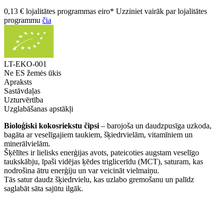
0,13 € lojalitātes programmas eiro* Uzziniet vairāk par lojalitātes
programmu
čia
LT-EKO-001
Ne ES žemės ūkis
Apraksts
Sastāvdaļas
Uzturvērtība
Uzglabāšanas apstākļi
Bioloģiski kokosriekstu čipsi
– barojoša un daudzpusīga uzkoda,
bagāta ar veselīgajiem taukiem, šķiedrvielām, vitamīniem un
minerālvielām.
Šķēlītes ir lielisks enerģijas avots, pateicoties augstam veselīgo
taukskābju, īpaši vidējas ķēdes triglicerīdu (MCT), saturam, kas
nodrošina ātru enerģiju un var veicināt vielmaiņu.
Tās satur daudz šķiedrvielu, kas uzlabo gremošanu un palīdz
saglabāt sāta sajūtu ilgāk.