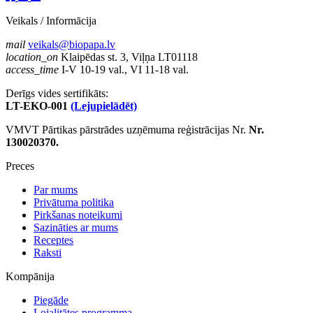
Veikals / Informācija
mail
veikals@biopapa.lv
location_on
Klaipēdas st. 3, Viļņa LT01118
access_time
I-V 10-19 val., VI 11-18 val.
Derīgs vides sertifikāts:
LT-EKO-001
(Lejupielādēt)
VMVT Pārtikas pārstrādes uzņēmuma reģistrācijas Nr.
Nr.
130020370.
Preces
Par mums
Privātuma politika
Pirkšanas noteikumi
Sazināties ar mums
Receptes
Raksti
Kompānija
Piegāde
Lojalitātes programma