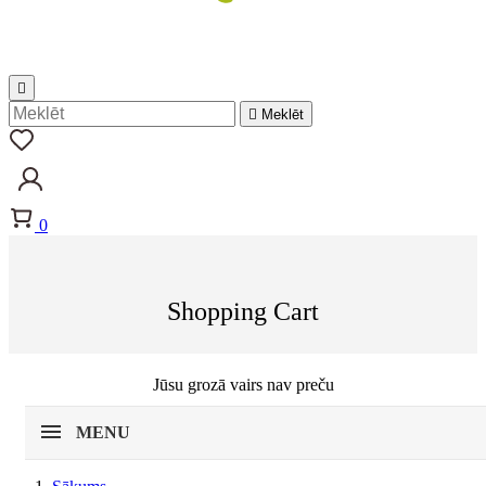


Meklēt
0
Shopping Cart
Jūsu grozā vairs nav preču
MENU