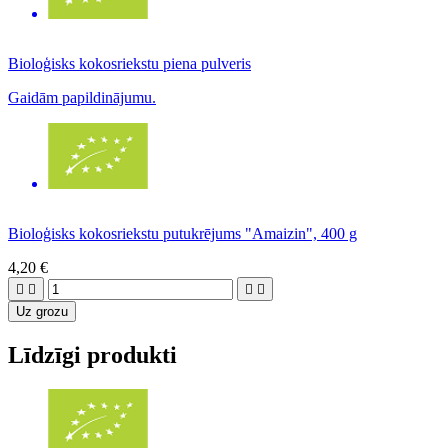
Bioloģisks kokosriekstu piena pulveris
Gaidām papildinājumu.
Bioloģisks kokosriekstu putukrējums "Amaizin", 400 g
4,20 €




Uz grozu
Līdzīgi produkti