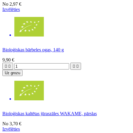
No
2,97 €
Izvēlēties
Bioloģiskas bārbeles ogas, 140 g
9,90 €




Uz grozu
Bioloģiskas kaltētas jūraszāles WAKAME, pārslas
No
3,70 €
Izvēlēties