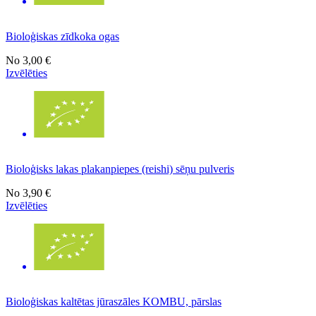
Bioloģiskas zīdkoka ogas
No
3,00 €
Izvēlēties
Bioloģisks lakas plakanpiepes (reishi) sēņu pulveris
No
3,90 €
Izvēlēties
Bioloģiskas kaltētas jūraszāles KOMBU, pārslas