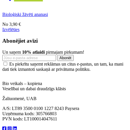
Bioloģiski žāvēti ananasi
No
3,90 €
Izvēlēties
Abonējiet avīzi
Un saņem
10% atlaidi
pirmajam pirkumam!
Es piekrītu saņemt reklāmas un citus e-pastus, un tam, ka mani
dati tiek izmantoti saskaņā ar privātuma politiku.
Bio veikals – kopiena
Veselībai un dabai draudzīgs klāsts
Žaliuomenė, UAB
A/S: LT89 3500 0100 1227 8243 Paysera
Uzņēmuma kods: 305766803
PVN kods: LT100014047611