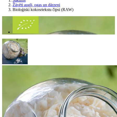
Sākums
Žāvēti augļi, ogas un dārzeņi
Bioloģiski kokosriekstu čipsi (RAW)