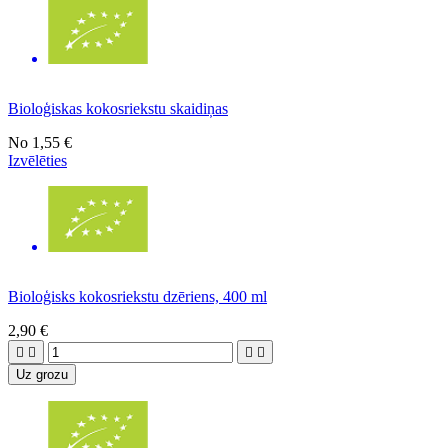
Bioloģiskas kokosriekstu skaidiņas
No
1,55 €
Izvēlēties
Bioloģisks kokosriekstu dzēriens, 400 ml
2,90 €




Uz grozu