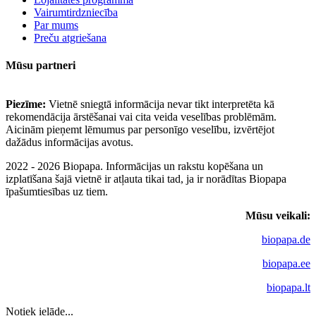
Vairumtirdzniecība
Par mums
Preču atgriešana
Mūsu partneri
Piezīme:
Vietnē sniegtā informācija nevar tikt interpretēta kā
rekomendācija ārstēšanai vai cita veida veselības problēmām.
Aicinām pieņemt lēmumus par personīgo veselību, izvērtējot
dažādus informācijas avotus.
2022 - 2026 Biopapa. Informācijas un rakstu kopēšana un
izplatīšana šajā vietnē ir atļauta tikai tad, ja ir norādītas Biopapa
īpašumtiesības uz tiem.
Mūsu veikali:
biopapa.de
biopapa.ee
biopapa.lt
Notiek ielāde...