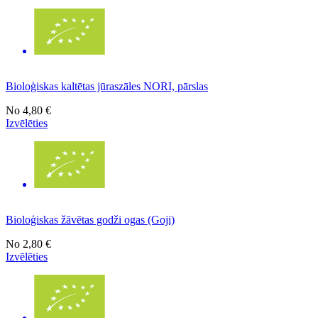
Bioloģiskas kaltētas jūraszāles NORI, pārslas
No
4,80 €
Izvēlēties
Bioloģiskas žāvētas godži ogas (Goji)
No
2,80 €
Izvēlēties