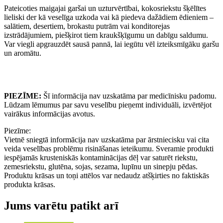
Pateicoties maigajai garšai un uzturvērtībai, kokosriekstu šķēlītes
lieliski der kā veselīga uzkoda vai kā piedeva dažādiem ēdieniem –
salātiem, desertiem, brokastu putrām vai konditorejas
izstrādājumiem, piešķirot tiem kraukšķīgumu un dabīgu saldumu.
Var viegli apgrauzdēt sausā pannā, lai iegūtu vēl izteiksmīgāku garšu
un aromātu.
PIEZĪME:
Šī informācija nav uzskatāma par medicīnisku padomu.
Lūdzam lēmumus par savu veselību pieņemt individuāli, izvērtējot
vairākus informācijas avotus.
Piezīme:
Vietnē sniegtā informācija nav uzskatāma par ārstniecisku vai cita
veida veselības problēmu risināšanas ieteikumu. Sveramie produkti
iespējamās krusteniskās kontaminācijas dēļ var saturēt riekstu,
zemesriekstu, glutēna, sojas, sezama, lupīnu un sinepju pēdas.
Produktu krāsas un toņi attēlos var nedaudz atšķirties no faktiskās
produkta krāsas.
Jums varētu patikt arī