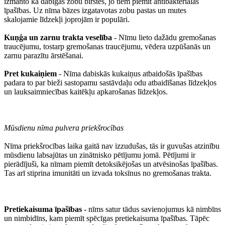
izmanto kā dabīgas zobu birstes, jo tiem piemīt antibakteriālas
īpašības. Uz nīma bāzes izgatavotas zobu pastas un mutes
skalojamie līdzekļi joprojām ir populāri.
Kuņģa un zarnu trakta veselība
- Nīmu lieto dažādu gremošanas
traucējumu, tostarp gremošanas traucējumu, vēdera uzpūšanās un
zarnu parazītu ārstēšanai.
Pret kukaiņiem
- Nīma dabiskās kukaiņus atbaidošās īpašības
padara to par bieži sastopamu sastāvdaļu odu atbaidīšanas līdzekļos
un lauksaimniecības kaitēkļu apkarošanas līdzekļos.
Mūsdienu nīma pulvera priekšrocības
Nīma priekšrocības laika gaitā nav izzudušas, tās ir guvušas atzinību
mūsdienu labsajūtas un zinātnisko pētījumu jomā. Pētījumi ir
pierādījuši, ka nīmam piemīt detoksikējošas un atvēsinošas īpašības.
Tas arī stiprina imunitāti un izvada toksīnus no gremošanas trakta.
Pretiekaisuma īpašības
- nīms satur tādus savienojumus kā nimbīns
un nimbidīns, kam piemīt spēcīgas pretiekaisuma īpašības. Tāpēc