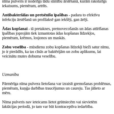
nīma pulveris ir noderīgs tādu slimību ārstēšanā, kurām raksturīgs
iekaisums, piemēram, artrīts.
Antibakteriālas un pretsēnīšu īpašības
- padara to efektīvu
infekciju ārstēšanā un profilaksē gan iekšēji, gan ārēji.
Ādas kopšanai
- tā pretaknes, pretnovecošanās un ādas attīrīšanas
īpašības joprojām tiek izmantotas ādas kopšanas līdzekļos,
piemēram, krēmos, losjonos un maskās.
Zobu veselība
- mūsdienu zobu kopšanas līdzekļi bieži satur nīmu,
jo ir pierādīts, ka tas cīnās ar baktērijām un zobu aplikumu, lai
veicinātu mutes dobuma veselību.
Uzmanību
Pārmērīga nīma pulvera lietošana var izraisīt gremošanas problēmas,
piemēram, kuņģa darbības traucējumus un caureju. Tas jālieto ar
mēru.
Nīma pulveris nav ieteicams lietot grūtniecēm vai sievietēm
laktācijas periodā, jo tam var būt kontraceptīva iedarbība.