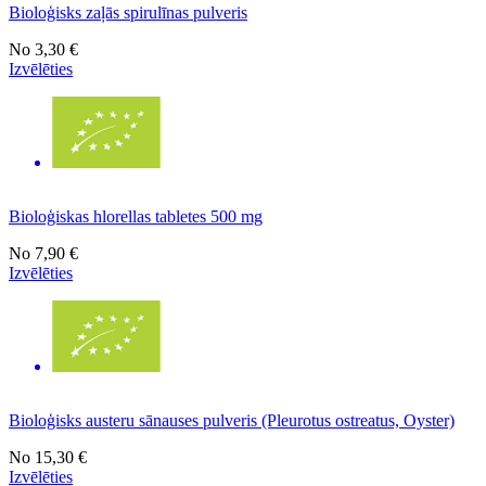
Bioloģisks zaļās spirulīnas pulveris
No
3,30 €
Izvēlēties
Bioloģiskas hlorellas tabletes 500 mg
No
7,90 €
Izvēlēties
Bioloģisks austeru sānauses pulveris (Pleurotus ostreatus, Oyster)
No
15,30 €
Izvēlēties