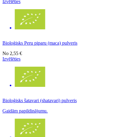
Izvēlēties
Bioloģisks Peru piparu (maca) pulveris
No
2,55 €
Izvēlēties
Bioloģisks šatavari (shatavari) pulveris
Gaidām papildinājumu.