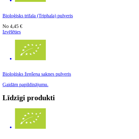
Bioloģisks trifala (Triphala) pulveris
No
4,45 €
Izvēlēties
Bioloģisks žeņšeņa saknes pulveris
Gaidām papildinājumu.
Līdzīgi produkti