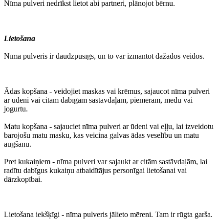
Nīma pulveri nedrīkst lietot abi partneri, plānojot bērnu.
Lietošana
Nīma pulveris ir daudzpusīgs, un to var izmantot dažādos veidos.
Ādas kopšana - veidojiet maskas vai krēmus, sajaucot nīma pulveri
ar ūdeni vai citām dabīgām sastāvdaļām, piemēram, medu vai
jogurtu.
Matu kopšana - sajauciet nīma pulveri ar ūdeni vai eļļu, lai izveidotu
barojošu matu masku, kas veicina galvas ādas veselību un matu
augšanu.
Pret kukaiņiem - nīma pulveri var sajaukt ar citām sastāvdaļām, lai
radītu dabīgus kukaiņu atbaidītājus personīgai lietošanai vai
dārzkopībai.
Lietošana iekšķīgi - nīma pulveris jālieto mēreni. Tam ir rūgta garša.