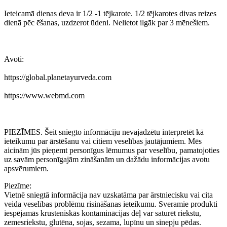
Ieteicamā dienas deva ir 1/2 -1 tējkarote. 1/2 tējkarotes divas reizes
dienā pēc ēšanas, uzdzerot ūdeni. Nelietot ilgāk par 3 mēnešiem.
Avoti:
https://global.planetayurveda.com
https://www.webmd.com
PIEZĪMES. Šeit sniegto informāciju nevajadzētu interpretēt kā
ieteikumu par ārstēšanu vai citiem veselības jautājumiem. Mēs
aicinām jūs pieņemt personīgus lēmumus par veselību, pamatojoties
uz savām personīgajām zināšanām un dažādu informācijas avotu
apsvērumiem.
Piezīme:
Vietnē sniegtā informācija nav uzskatāma par ārstniecisku vai cita
veida veselības problēmu risināšanas ieteikumu. Sveramie produkti
iespējamās krusteniskās kontaminācijas dēļ var saturēt riekstu,
zemesriekstu, glutēna, sojas, sezama, lupīnu un sinepju pēdas.