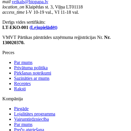
mail
veikals@biopapa.lv
location_on
Klaipēdas st. 3, Viļņa LT01118
access_time
I-V 10-19 val., VI 11-18 val.
Derīgs vides sertifikāts:
LT-EKO-001
(Lejupielādēt)
VMVT Pārtikas pārstrādes uzņēmuma reģistrācijas Nr.
Nr.
130020370.
Preces
Par mums
Privātuma politika
Pirkšanas noteikumi
Sazināties ar mums
Receptes
Raksti
Kompānija
Piegāde
Lojalitātes programma
Vairumtirdzniecība
Par mums
Preču atgriešana