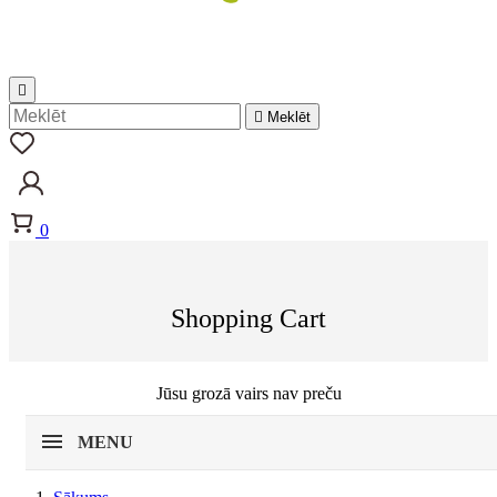


Meklēt
0
Shopping Cart
Jūsu grozā vairs nav preču
MENU