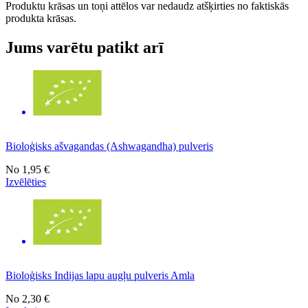
Produktu krāsas un toņi attēlos var nedaudz atšķirties no faktiskās
produkta krāsas.
Jums varētu patikt arī
Bioloģisks ašvagandas (Ashwagandha) pulveris
No
1,95 €
Izvēlēties
Bioloģisks Indijas lapu augļu pulveris Amla
No
2,30 €