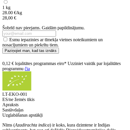
1 kg
28.00 €/kg
28,00 €
Šobrīd nav pieejams. Gaidām papildinājumu.
Esmu iepazinies ar tīmekļa vietnes noteikumiem un
nosacījumiem un piekrītu tiem.
Paziņojiet man, kad tas iznāks
0,12 € lojalitātes programmas eiro* Uzziniet vairāk par lojalitātes
programmu
čia
LT-EKO-001
ES/ne žemės ūkis
Apraksts
Sastāvdaļas
Uzglabāšanas apstākļi
Nīms (
Azadirachta indica
) ir koks, kura dzimtene ir Indijas