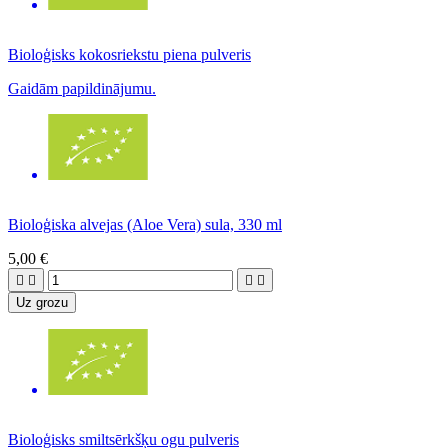
Bioloģisks kokosriekstu piena pulveris
Gaidām papildinājumu.
Bioloģiska alvejas (Aloe Vera) sula, 330 ml
5,00 €




Uz grozu
Bioloģisks smiltsērkšķu ogu pulveris