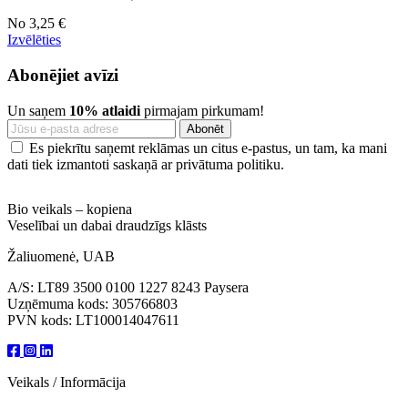
No
3,25 €
Izvēlēties
Abonējiet avīzi
Un saņem
10% atlaidi
pirmajam pirkumam!
Es piekrītu saņemt reklāmas un citus e-pastus, un tam, ka mani
dati tiek izmantoti saskaņā ar privātuma politiku.
Bio veikals – kopiena
Veselībai un dabai draudzīgs klāsts
Žaliuomenė, UAB
A/S: LT89 3500 0100 1227 8243 Paysera
Uzņēmuma kods: 305766803
PVN kods: LT100014047611
Veikals / Informācija