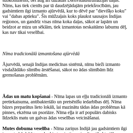
subkontinents, bet aug arī dažādās Dienvidaustrumāzijas daļās.
Nīms, kas tiek cienīts par tā daudzējādajām priekšrocībām, jau
gadsimtiem ilgi izmanto ajūrvēdā, kur to dēvē par "dievišķo koku"
vai "dabas aptieku". Šis mūžzaļais koks plaukst sausajos Indijas
reģionos, un gandrīz visas nīma koka daļas, sākot ar lapām un
beidzot ar mizu un sēklām, tiek izmantotas neskaitāmo labumu dēļ,
kas nav tikai veselībai.
Nīma tradicionālā izmantošana ajūrvēdā
Ājurvēdā, senajā Indijas medicīnas sistēmā, nīmu bieži izmanto
visdažādāko slimību ārstēšanai, sākot no ādas slimībām līdz
gremošanas problēmām.
Ādas un matu kopšanai
- Nīma lapas un eļļu tradicionāli izmanto
pretiekaisuma, antibakteriālo un pretsēnīšu iedarbības dēļ. Nīma
bāzes preparātus lieto lokāli, lai mazinātu tādas ādas problēmas kā
pinnes, ekzēma un psoriāze. Nīma eļļa ir arī populārs dabisks
līdzeklis matu un galvas ādas veselības veicināšanai.
Mutes dobuma veselība
- Nīma zariņus Indijā jau gadsimtiem ilgi