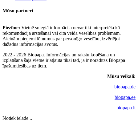
Mūsu partneri
Piezīme:
Vietnē sniegtā informācija nevar tikt interpretēta kā
rekomendācija ārstēšanai vai cita veida veselības problēmām.
Aicinām pieņemt lēmumus par personīgo veselību, izvērtējot
dažādus informācijas avotus.
2022 - 2026 Biopapa. Informācijas un rakstu kopēšana un
izplatīšana šajā vietnē ir atļauta tikai tad, ja ir norādītas Biopapa
īpašumtiesības uz tiem.
Mūsu veikali:
biopapa.de
biopapa.ee
biopapa.lt
Notiek ielāde...