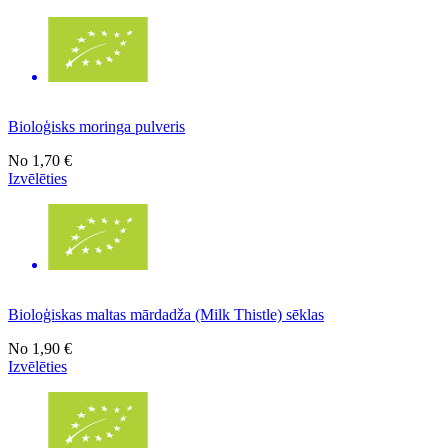
Bioloģisks moringa pulveris
No
1,70 €
Izvēlēties
Bioloģiskas maltas mārdadža (Milk Thistle) sēklas
No
1,90 €
Izvēlēties